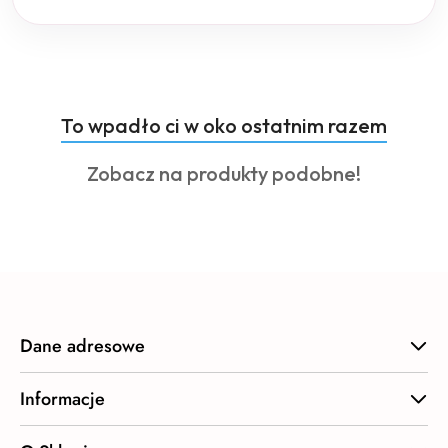
Produkty
To wpadło ci w oko ostatnim razem
Pomiń karuzelę produktów
o
Produkty
Zobacz na produkty podobne!
statusie:
o
statusie:
Dane adresowe
Informacje