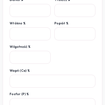
Włókno %
Popiół %
Wilgotność %
Wapń (Ca) %
Fosfor (P) %