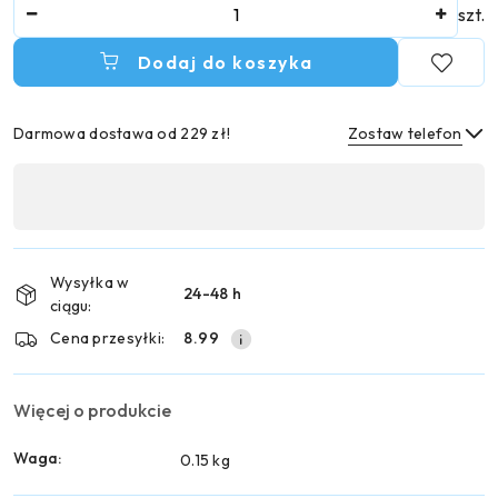
Ilość
szt.
Dodaj do koszyka
Darmowa dostawa od 229 zł!
Zostaw telefon
Dostępność
,
Wyślij
płatność
i
Wysyłka w
24-48 h
dostawa
ciągu:
Cena przesyłki:
8.99
Więcej o produkcie
Waga:
0.15 kg