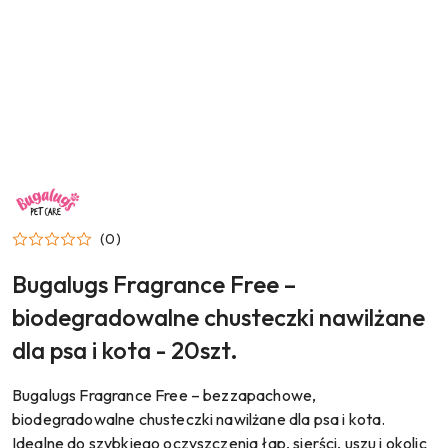
NAZWA
PRODUCENTA:
BUGALUGS
(0)
Bugalugs Fragrance Free –
biodegradowalne chusteczki nawilżane
dla psa i kota - 20szt.
Bugalugs Fragrance Free – bezzapachowe,
biodegradowalne chusteczki nawilżane dla psa i kota.
Idealne do szybkiego oczyszczenia łap, sierści, uszu i okolic