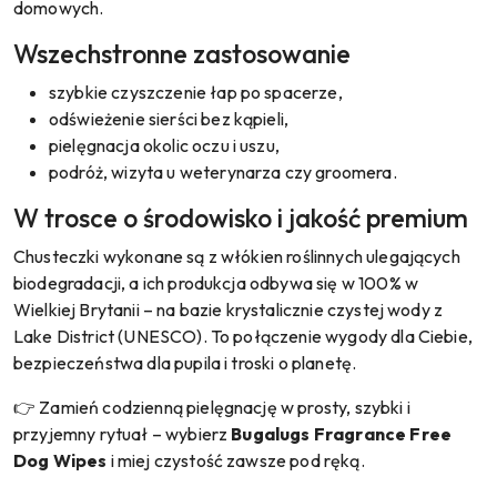
domowych.
Wszechstronne zastosowanie
szybkie czyszczenie łap po spacerze,
odświeżenie sierści bez kąpieli,
pielęgnacja okolic oczu i uszu,
podróż, wizyta u weterynarza czy groomera.
W trosce o środowisko i jakość premium
Chusteczki wykonane są z włókien roślinnych ulegających
biodegradacji, a ich produkcja odbywa się w 100% w
Wielkiej Brytanii – na bazie krystalicznie czystej wody z
Lake District (UNESCO). To połączenie wygody dla Ciebie,
bezpieczeństwa dla pupila i troski o planetę.
👉 Zamień codzienną pielęgnację w prosty, szybki i
przyjemny rytuał – wybierz
Bugalugs Fragrance Free
Dog Wipes
i miej czystość zawsze pod ręką.