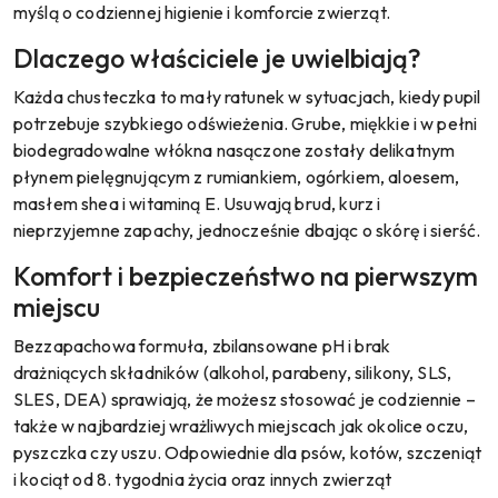
myślą o codziennej higienie i komforcie zwierząt.
Dlaczego właściciele je uwielbiają?
Każda chusteczka to mały ratunek w sytuacjach, kiedy pupil
potrzebuje szybkiego odświeżenia. Grube, miękkie i w pełni
biodegradowalne włókna nasączone zostały delikatnym
płynem pielęgnującym z rumiankiem, ogórkiem, aloesem,
masłem shea i witaminą E. Usuwają brud, kurz i
nieprzyjemne zapachy, jednocześnie dbając o skórę i sierść.
Komfort i bezpieczeństwo na pierwszym
miejscu
Bezzapachowa formuła, zbilansowane pH i brak
drażniących składników (alkohol, parabeny, silikony, SLS,
SLES, DEA) sprawiają, że możesz stosować je codziennie –
także w najbardziej wrażliwych miejscach jak okolice oczu,
pyszczka czy uszu. Odpowiednie dla psów, kotów, szczeniąt
i kociąt od 8. tygodnia życia oraz innych zwierząt