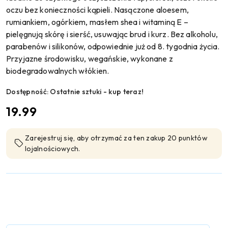
oczu bez konieczności kąpieli. Nasączone aloesem,
rumiankiem, ogórkiem, masłem shea i witaminą E –
pielęgnują skórę i sierść, usuwając brud i kurz. Bez alkoholu,
parabenów i silikonów, odpowiednie już od 8. tygodnia życia.
Przyjazne środowisku, wegańskie, wykonane z
biodegradowalnych włókien.
Dostępność:
Ostatnie sztuki - kup teraz!
cena:
19.99
Zarejestruj się, aby otrzymać za ten zakup 20 punktów
lojalnościowych.