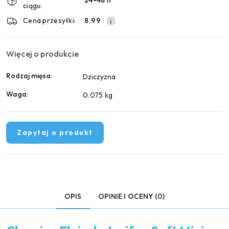
24-48 h
dostawa
ciągu:
Cena przesyłki:
8.99
Więcej o produkcie
Rodzaj mięsa:
Dziczyzna
Waga:
0.075 kg
Zapytaj o produkt
OPIS
OPINIE I OCENY (0)