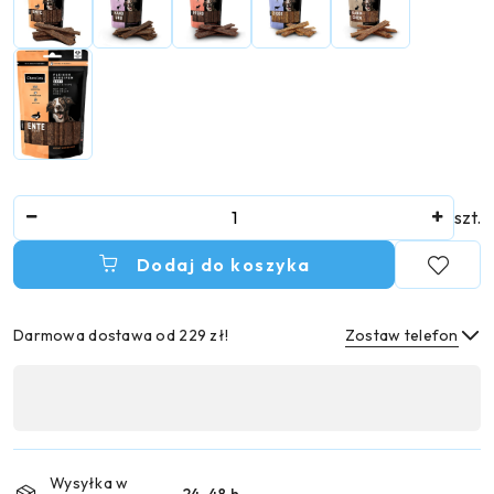
Ilość
szt.
Dodaj do koszyka
Darmowa dostawa od 229 zł!
Zostaw telefon
Dostępność
,
Wyślij
płatność
i
Wysyłka w