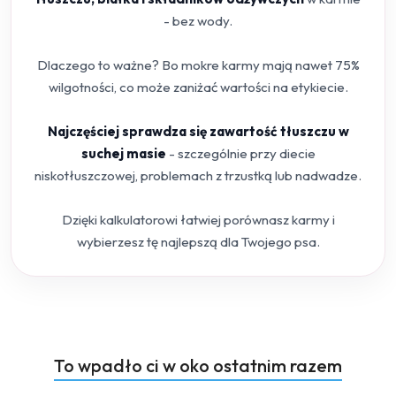
- bez wody.
Dlaczego to ważne? Bo mokre karmy mają nawet 75%
wilgotności, co może zaniżać wartości na etykiecie.
Najczęściej sprawdza się zawartość tłuszczu w
suchej masie
- szczególnie przy diecie
niskotłuszczowej, problemach z trzustką lub nadwadze.
Dzięki kalkulatorowi łatwiej porównasz karmy i
wybierzesz tę najlepszą dla Twojego psa.
Produkty
To wpadło ci w oko ostatnim razem
Pomiń karuzelę produktów
o