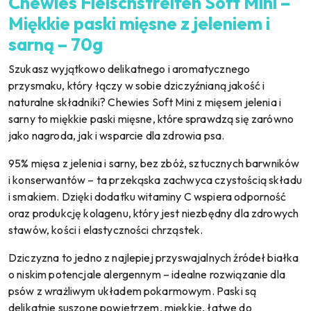
Chewies Fleischstreifen Soft Mini –
Miękkie paski mięsne z jeleniem i
sarną – 70g
Szukasz wyjątkowo delikatnego i aromatycznego
przysmaku, który łączy w sobie dziczyźnianą jakość i
naturalne składniki? Chewies Soft Mini z mięsem jelenia i
sarny to miękkie paski mięsne, które sprawdzą się zarówno
jako nagroda, jak i wsparcie dla zdrowia psa.
95% mięsa z jelenia i sarny, bez zbóż, sztucznych barwników
i konserwantów – ta przekąska zachwyca czystością składu
i smakiem. Dzięki dodatku witaminy C wspiera odporność
oraz produkcję kolagenu, który jest niezbędny dla zdrowych
stawów, kości i elastyczności chrząstek.
Dziczyzna to jedno z najlepiej przyswajalnych źródeł białka
o niskim potencjale alergennym – idealne rozwiązanie dla
psów z wrażliwym układem pokarmowym. Paski są
delikatnie suszone powietrzem, miękkie, łatwe do