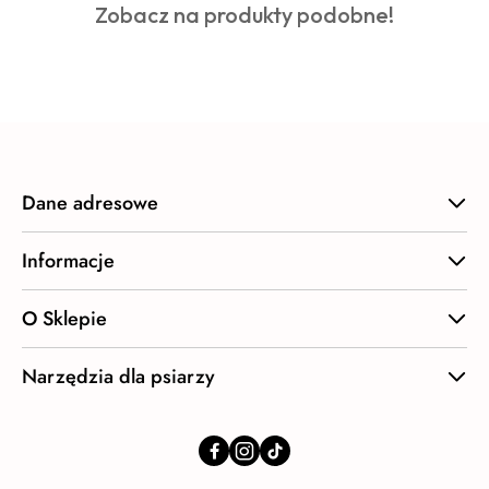
Produkty
Zobacz na produkty podobne!
statusie:
o
statusie:
Dane adresowe
Informacje
O Sklepie
Narzędzia dla psiarzy