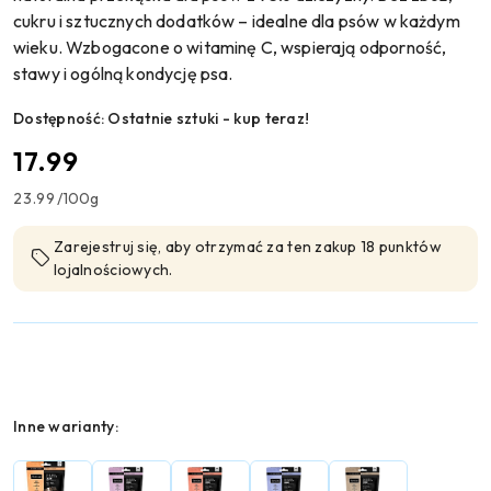
cukru i sztucznych dodatków – idealne dla psów w każdym
wieku. Wzbogacone o witaminę C, wspierają odporność,
stawy i ogólną kondycję psa.
Dostępność:
Ostatnie sztuki - kup teraz!
cena:
17.99
23.99
/
100g
Zarejestruj się, aby otrzymać za ten zakup 18 punktów
lojalnościowych.
Wariant
Inne warianty: