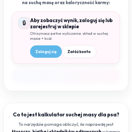
na suchą masę oraz kaloryczność karmy:
Aby zobaczyć wynik, zaloguj się lub
🔒
zarejestruj w sklepie
Otrzymasz pełne wyliczenia: skład w suchej
masie + kcal.
Zaloguj się
Załóż konto
Co to jest kalkulator suchej masy dla psa?
To narzędzie pomaga obliczyć, ile naprawdę jest
tłuszczu, białka i składników odżywczych
w karmie