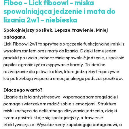
Fiboo - Lick fiboowl - miska
spowalniająca jedzenie i mata do
lizania 2w1 - niebieska
Spokojniejszy posiłek. Lepsze trawienie. Mniej
bałaganu.
Lick Fiboowl 2w1 to sprytne połączenie funkcjonalnej miski z
wysokim rantem oraz maty do lizania. Dzięki temu jeden
produkt pozwala jednocześnie spowolnić jedzenie, uspokoić
pupila i ograniczyć rozsypywanie karmy. To idealne
rozwiązanie dla psów i kotów, które jedzą zbyt łapczywie
lub potrzebują wsparcia emocjonalnego podczas posiłków.
Dlaczego warto?
Lizanie działa antystresowo, wspomaga samoregulację i
pomaga zwierzakom radzić sobie z emocjami. Struktura
miski zachęca do delikatnego zlizywania jedzenia, dzięki
czemu posiłek staje się spokojniejszy, a trawienie
efektywniejsze. Wysokie ranty zapobiegają bałaganowi, a