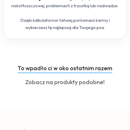
niskotłuszczowej, problemach z trzustką lub nadwadze.
Dzięki kalkulatorowi łatwiej porównasz karmy i
wybierzesz tę najlepszą dla Twojego psa.
Produkty
To wpadło ci w oko ostatnim razem
Pomiń karuzelę produktów
o
Produkty
Zobacz na produkty podobne!
statusie:
o
statusie: