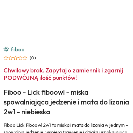
NAZWA
PRODUCENTA:
FIBOO
(0)
Chwilowy brak. Zapytaj o zamiennik i zgarnij
PODWÓJNĄ ilość punktów!
Fiboo - Lick fiboowl - miska
spowalniająca jedzenie i mata do lizania
2w1 - niebieska
Fiboo Lick Fiboowl 2w1 to miska i mata do lizania w jednym –
spowalnia jedzenie, wspiera trawienie i działa uspokajająco.