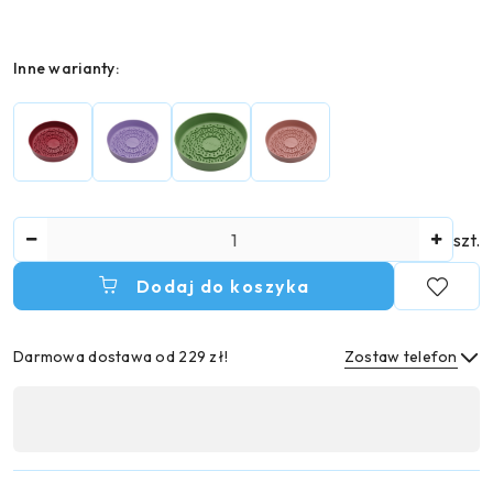
Wariant
Inne warianty:
Ilość
szt.
Dodaj do koszyka
Darmowa dostawa od 229 zł!
Zostaw telefon
Dostępność
,
Wyślij
płatność
i