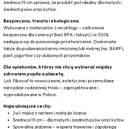
średnica 19 cm sprawia, że produkt jest idealny dla małych i
średnich psów oraz kotów.
Bezpieczna, trwała i ekologiczna.
Wykonana z materiałów z recyklingu – całkowicie
bezpieczna dla zwierząt (bez BPA i toksyn) i w 100%
nadająca się do ponownego przetworzenia. Doskonała
także do podawania karmy mrożonej lub mokrej (np. BARF),
past, jogurtów czy ulubionych przysmaków.
Dla opiekunów, którzy nie chcą wybierać między
zdrowiem pupila a planetą.
Lick Fiboowl to nowoczesne, estetyczne i przemyślane
narzędzie codziennej troski – zaprojektowane i
wyprodukowane w Polsce.
Najważniejsze cechy:
2w1: miska z rantem i mata do lizania
Średnica 19 cm – dla małych i średnich psów oraz kotów
Spowalnia jedzenie – wspiera trawienie i zapobiega