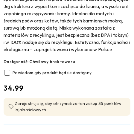
Jej struktura z wypustkami zachęca do lizania, a wysoki rant
zapobiega rozsypywaniu karmy. Idealna dla małych i
średnich psów oraz kotów, także tych karmionych mokrą,
surową lub mrożoną dietą. Miska wykonana została z
materiałów z recyklingu, jest bezpieczna (bez BPA i toksyn)
i w 100% nadaje się do recyklingu. Estetyczna, funkcjonalna i
ekologiczna – zaprojektowana i wykonana w Polsce
Dostępność:
Chwilowy brak towaru
Powiadom gdy produkt będzie dostępny
cena:
34.99
Zarejestruj się, aby otrzymać za ten zakup 35 punktów
lojalnościowych.