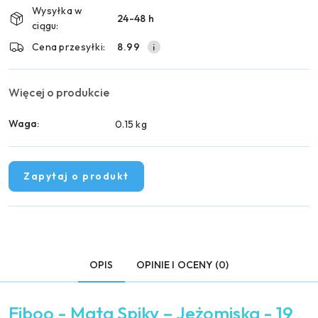
i
Wysyłka w
24-48 h
dostawa
ciągu:
Cena przesyłki:
8.99
Więcej o produkcie
Waga:
0.15 kg
Zapytaj o produkt
OPIS
OPINIE I OCENY (0)
Fiboo - Mata Spiky – Jeżomiska - 19