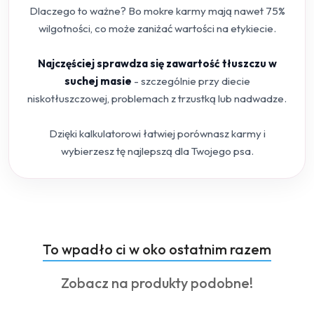
Dlaczego to ważne? Bo mokre karmy mają nawet 75%
wilgotności, co może zaniżać wartości na etykiecie.
Najczęściej sprawdza się zawartość tłuszczu w
suchej masie
- szczególnie przy diecie
niskotłuszczowej, problemach z trzustką lub nadwadze.
Dzięki kalkulatorowi łatwiej porównasz karmy i
wybierzesz tę najlepszą dla Twojego psa.
Produkty
To wpadło ci w oko ostatnim razem
Pomiń karuzelę produktów
o
Produkty
Zobacz na produkty podobne!
statusie:
o