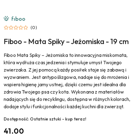
NAZWA
PRODUCENTA:
FIBOO
(0)
Fiboo - Mata Spiky – Jeżomiska - 19 cm
Fiboo Mata Spiky – Jeżomiska to innowacyjna miskomata,
która wydłuża czas jedzenia i stymuluje umysł Twojego
zwierzaka. Z jej pomocą każdy posiłek staje się zabawą i
wyzwaniem. Jest antypoślizgowa, nadaje się do mrożenia i
wspiera higienę jamy ustnej, dzięki czemu jest idealna dla
zdrowia Twojego psa czy kota. Wykonana z materiałów
nadających się do recyklingu, dostępna w różnych kolorach,
dodaje stylu i funkcjonalności każdej kuchni dla zwierząt.
Dostępność:
Ostatnie sztuki - kup teraz!
cena:
41.00