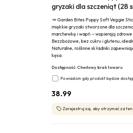
gryzaki dla szczeniąt (28 s
🥕 Garden Bites Puppy Soft Veggie Stick
miękkie gryzaki stworzone dla szczeni
marchewkę i wapń – wspierają zdrowe z
Bezzbożowe, bez cukru i glutenu, idea
Naturalne, roślinne składniki zapewni
kęsa.
Dostępność:
Chwilowy brak towaru
Powiadom gdy produkt będzie dostę
cena:
38.99
Zarejestruj się, aby otrzymać za te