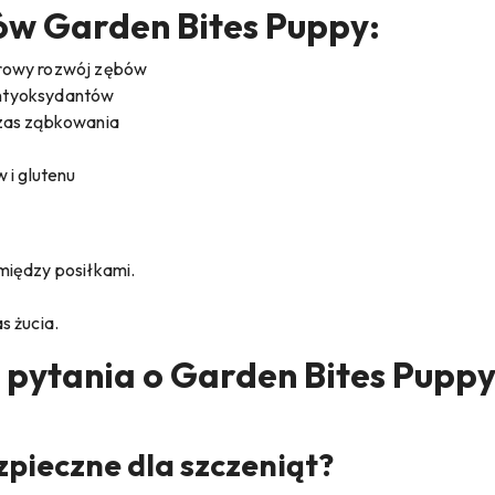
ów Garden Bites Puppy:
zdrowy rozwój zębów
 antyoksydantów
zas ząbkowania
 i glutenu
między posiłkami.
s żucia.
 pytania o Garden Bites Puppy
zpieczne dla szczeniąt?