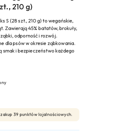
zt., 210 g)
s S (28 szt., 210 g) to wegańskie,
ąt. Zawierają 45% batatów, brokuły,
ąbki, odporność i rozwój.
lne dla psów w okresie ząbkowania.
ają smak i bezpieczeństwo każdego
pny
n zakup 39 punktów lojalnościowych.