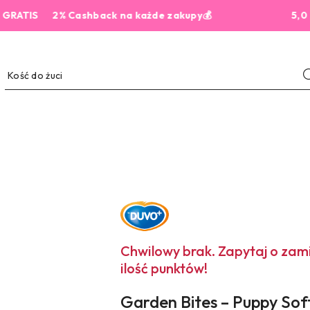
IS
2% Cashback na każde zakupy💰
5,0 z 444 
NAZWA
PRODUCENTA:
DUVO+
Chwilowy brak. Zapytaj o za
ilość punktów!
Garden Bites – Puppy Soft