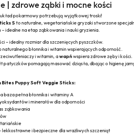
ie | zdrowe ząbki i mocne kości
 i układ pokarmowy potrzebują wyjątkowej troski!
ticks S
to naturalne, wegetariańskie gryzaki stworzone specjal
 – idealne na etap ząbkowania i nauki gryzienia.
i – idealny rozmiar dla szczenięcych pyszczków.
dło naturalnego błonnika i witamin wspierających odporność.
zeciwutleniaczy i witamin, a
wapń
wspiera zdrowe zęby i kości.
ałt patyczków pomagają masować dziąsła, dbając o higienę jam
Bites Puppy Soft Veggie Sticks:
a baza pełna błonnika i witaminy A
tyoksydantów i minerałów dla odporności
zas ząbkowania
bów
tariańskie
– lekkostrawne i bezpieczne dla wrażliwych szczeniąt