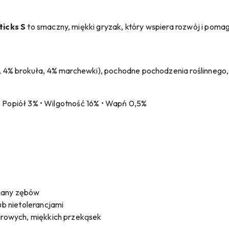
ticks S
to smaczny, miękki gryzak, który wspiera rozwój i poma
4% brokuła, 4% marchewki), pochodne pochodzenia roślinnego, dr
• Popiół 3% • Wilgotność 16% • Wapń 0,5%
iany zębów
ub nietolerancjami
zdrowych, miękkich przekąsek