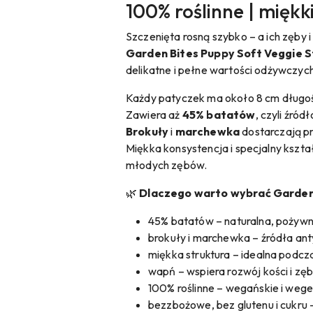
100% roślinne | miękk
Szczenięta rosną szybko – a ich zęby
Garden Bites Puppy Soft Veggie S
delikatne i pełne wartości odżywczych
Każdy patyczek ma około 8 cm długośc
Zawiera aż
45% batatów
, czyli źró
Brokuły
i
marchewka
dostarczają pr
Miękka konsystencja i specjalny kszt
młodych zębów.
🌿
Dlaczego warto wybrać Garden 
45% batatów – naturalna, pożywn
brokuły i marchewka – źródła an
miękka struktura – idealna podc
wapń – wspiera rozwój kości i zę
100% roślinne – wegańskie i wege
bezzbożowe, bez glutenu i cukru 