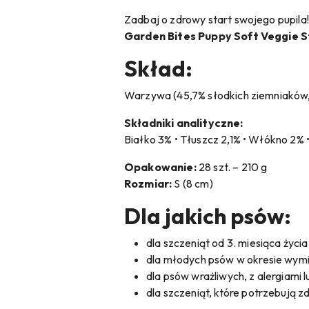
Zadbaj o zdrowy start swojego pupila!
Garden Bites Puppy Soft Veggie S
Skład:
Warzywa (45,7% słodkich ziemniaków, 
Składniki analityczne:
Białko 3% • Tłuszcz 2,1% • Włókno 2% 
Opakowanie:
28 szt. – 210 g
Rozmiar:
S (8 cm)
Dla jakich psów:
dla szczeniąt od 3. miesiąca życia
dla młodych psów w okresie wym
dla psów wrażliwych, z alergiami l
dla szczeniąt, które potrzebują 