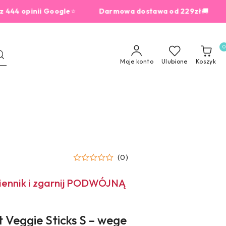
opinii Google
⭐
Darmowa dostawa od 229zł
🚚
dla 
0
Moje konto
Ulubione
Koszyk
(0)
miennik i zgarnij PODWÓJNĄ
 Veggie Sticks S – wege