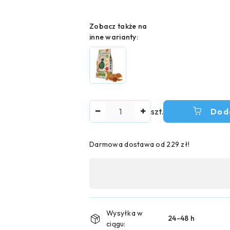
Wariant
Zobacz także na
inne warianty:
Ilość
szt.
Dod
Darmowa dostawa od 229 zł!
Dostępność
,
płatność
i
Wysyłka w
24-48 h
ciągu: