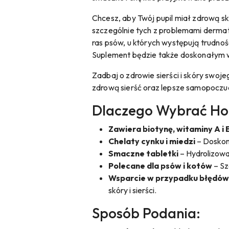
Chcesz, aby Twój pupil miał zdrową skó
szczególnie tych z problemami dermat
ras psów, u których występują trudnoś
Suplement będzie także doskonałym ws
Zadbaj o zdrowie sierści i skóry swoj
zdrową sierść oraz lepsze samopoczuc
Dlaczego Wybrać Holi
Zawiera biotynę, witaminy A i 
Chelaty cynku i miedzi
– Doskon
Smaczne tabletki
– Hydrolizowa
Polecane dla psów i kotów
– Sz
Wsparcie w przypadku błędów
skóry i sierści.
Sposób Podania: