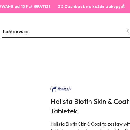
d 159 zł GRATIS!
2% Cashback na każde zakupy💰
NAZWA
PRODUCENTA:
HOLISTA
PETS
Holista Biotin Skin & Coat 
Tabletek
Holista Biotin Skin & Coat to zestaw w