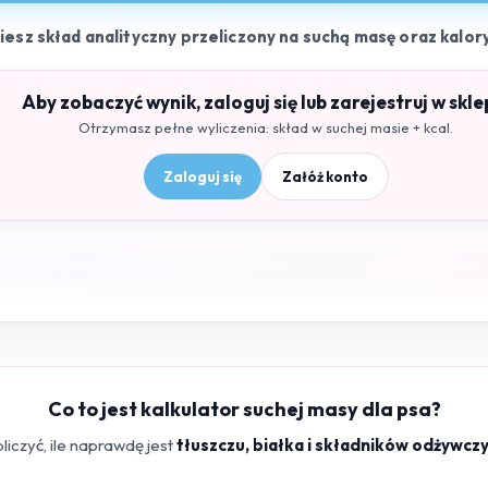
ziesz skład analityczny przeliczony na suchą masę oraz kalor
Aby zobaczyć wynik, zaloguj się lub zarejestruj w skle
Otrzymasz pełne wyliczenia: skład w suchej masie + kcal.
Zaloguj się
Załóż konto
Co to jest kalkulator suchej masy dla psa?
iczyć, ile naprawdę jest
tłuszczu, białka i składników odżywcz