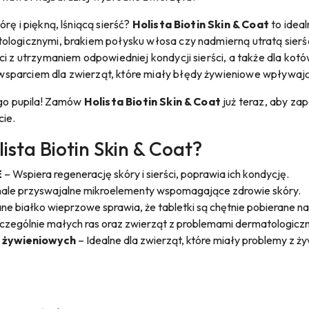
rę i piękną, lśniącą sierść?
Holista Biotin Skin & Coat
to ideal
ologicznymi, brakiem połysku włosa czy nadmierną utratą sierśc
ci z utrzymaniem odpowiedniej kondycji sierści, a także dla ko
parciem dla zwierząt, które miały błędy żywieniowe wpływające
ego pupila! Zamów
Holista Biotin Skin & Coat
już teraz, aby za
ie.
sta Biotin Skin & Coat?
E
– Wspiera regenerację skóry i sierści, poprawia ich kondycję.
ale przyswajalne mikroelementy wspomagające zdrowie skóry.
ne białko wieprzowe sprawia, że tabletki są chętnie pobierane 
czególnie małych ras oraz zwierząt z problemami dermatologicz
 żywieniowych
– Idealne dla zwierząt, które miały problemy z 