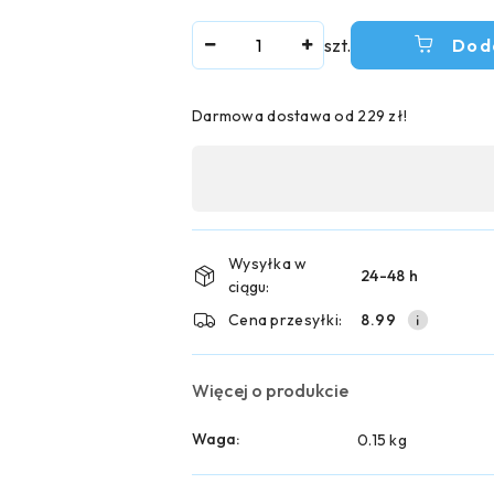
Ilość
szt.
Dod
Darmowa dostawa od 229 zł!
Dostępność
,
płatność
i
Wysyłka w
24-48 h
ciągu:
dostawa
Cena przesyłki:
8.99
Więcej o produkcie
Waga:
0.15 kg