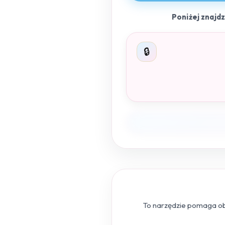
Poniżej znajd
🔒
To narzędzie pomaga obl