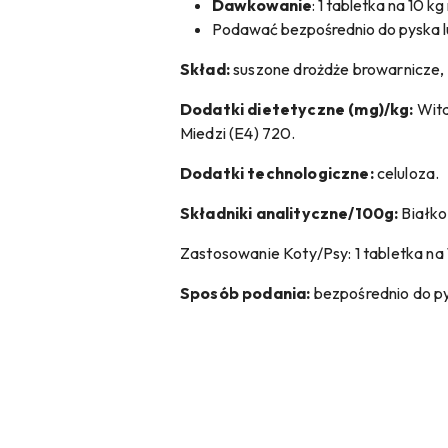
Dawkowanie
: 1 tabletka na 10 k
Podawać bezpośrednio do pyska 
Skład:
suszone drożdże browarnicze,
Dodatki dietetyczne (mg)/kg:
Wita
Miedzi (E4) 720.
Dodatki technologiczne:
celuloza.
Składniki analityczne/100g:
Białko
Zastosowanie Koty/Psy: 1 tabletka na 
Sposób podania:
bezpośrednio do p