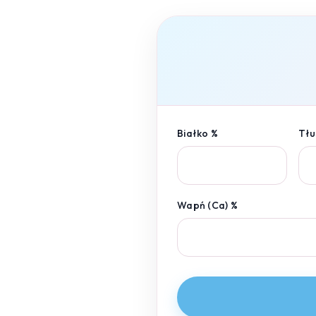
Białko %
Tłu
Wapń (Ca) %