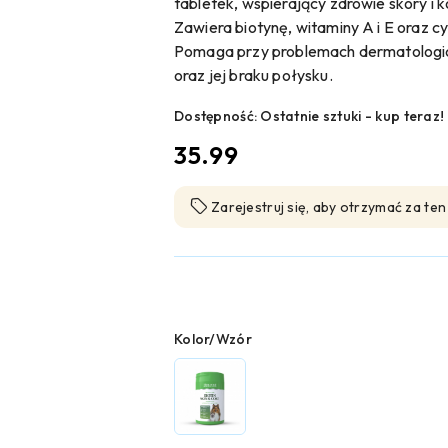
tabletek, wspierający zdrowie skóry i k
Zawiera biotynę, witaminy A i E oraz c
Pomaga przy problemach dermatologicz
oraz jej braku połysku.
Dostępność:
Ostatnie sztuki - kup teraz!
cena:
35.99
Zarejestruj się, aby otrzymać za te
Wariant
Kolor/Wzór