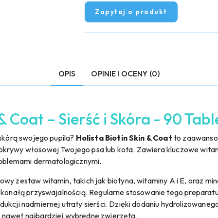
Zapytaj o produkt
OPIS
OPINIE I OCENY (0)
 & Coat – Sierść i Skóra - 90 Tab
 skórą swojego pupila?
Holista Biotin Skin & Coat
to zaawanso
okrywy włosowej Twojego psa lub kota. Zawiera kluczowe witami
problemami dermatologicznymi.
owy zestaw witamin, takich jak biotyna, witaminy A i E, oraz min
skonałą przyswajalnością. Regularne stosowanie tego preparatu 
ukcji nadmiernej utraty sierści. Dzięki dodaniu hydrolizowaneg
 nawet najbardziej wybredne zwierzęta.