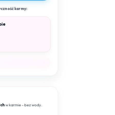
yczność karmy:
pie
ych
w karmie - bez wody.