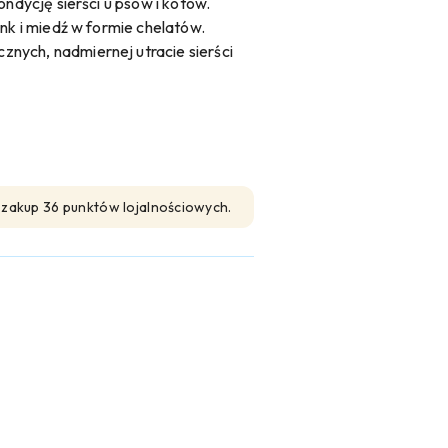
ondycję sierści u psów i kotów.
ynk i miedź w formie chelatów.
nych, nadmiernej utracie sierści
n zakup 36 punktów lojalnościowych.