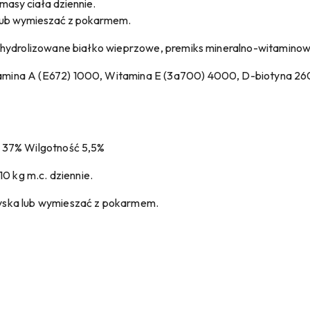
g masy ciała dziennie.
lub wymieszać z pokarmem.
 hydrolizowane białko wieprzowe, premiks mineralno-witaminow
mina A (E672) 1000, Witamina E (3a700) 4000, D-biotyna 260,
 37% Wilgotność 5,5%
10 kg m.c. dziennie.
yska lub wymieszać z pokarmem.