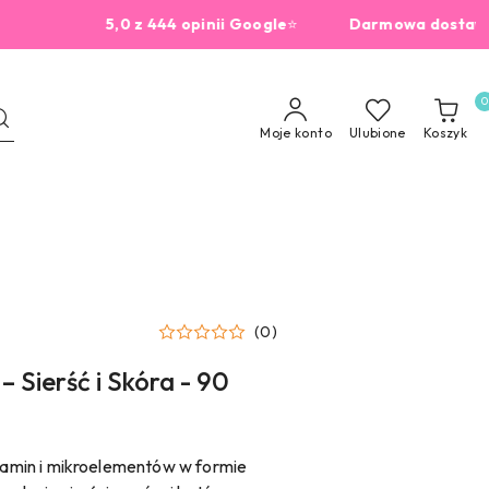
5,0 z 444 opinii Google
⭐
Darmowa dostawa od 22
0
Moje konto
Ulubione
Koszyk
(0)
– Sierść i Skóra - 90
itamin i mikroelementów w formie