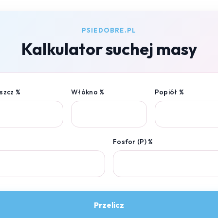
PSIEDOBRE.PL
Kalkulator suchej masy
szcz %
Włókno %
Popiół %
Fosfor (P) %
Przelicz