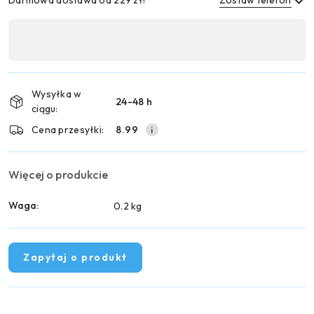
Darmowa dostawa od 229 zł!
Zostaw telefon
Dostępność
,
Wyślij
płatność
i
Wysyłka w
24-48 h
dostawa
ciągu:
Cena przesyłki:
8.99
Więcej o produkcie
Waga:
0.2 kg
Zapytaj o produkt