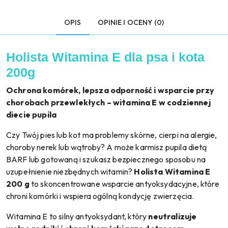
OPIS
OPINIE I OCENY (0)
Holista Witamina E dla psa i kota
200g
Ochrona komórek, lepsza odporność i wsparcie przy
chorobach przewlekłych – witamina E w codziennej
diecie pupila
Czy Twój pies lub kot ma problemy skórne, cierpi na alergie,
choroby nerek lub wątroby? A może karmisz pupila dietą
BARF lub gotowaną i szukasz bezpiecznego sposobu na
uzupełnienie niezbędnych witamin?
Holista Witamina E
200 g
to skoncentrowane wsparcie antyoksydacyjne, które
chroni komórki i wspiera ogólną kondycję zwierzęcia.
Witamina E to silny antyoksydant, który
neutralizuje