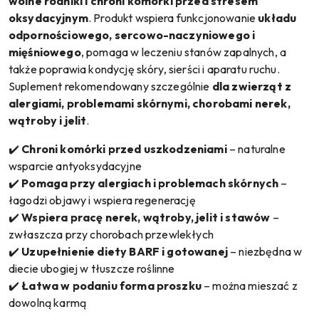
wolne rodniki i chroni komórki przed stresem
oksydacyjnym
. Produkt wspiera funkcjonowanie
układu
odpornościowego, sercowo-naczyniowego i
mięśniowego
, pomaga w leczeniu stanów zapalnych, a
także poprawia kondycję skóry, sierści i aparatu ruchu.
Suplement rekomendowany szczególnie
dla zwierząt z
alergiami, problemami skórnymi, chorobami nerek,
wątroby i jelit
.
✔️
Chroni komórki przed uszkodzeniami
– naturalne
wsparcie antyoksydacyjne
✔️
Pomaga przy alergiach i problemach skórnych
–
łagodzi objawy i wspiera regenerację
✔️
Wspiera pracę nerek, wątroby, jelit i stawów
–
zwłaszcza przy chorobach przewlekłych
✔️
Uzupełnienie diety BARF i gotowanej
– niezbędna w
diecie ubogiej w tłuszcze roślinne
✔️
Łatwa w podaniu forma proszku
– można mieszać z
dowolną karmą