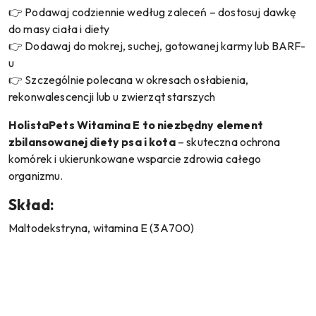
👉 Podawaj codziennie według zaleceń – dostosuj dawkę
do masy ciała i diety
👉 Dodawaj do mokrej, suchej, gotowanej karmy lub BARF-
u
👉 Szczególnie polecana w okresach osłabienia,
rekonwalescencji lub u zwierząt starszych
HolistaPets Witamina E to niezbędny element
zbilansowanej diety psa i kota
– skuteczna ochrona
komórek i ukierunkowane wsparcie zdrowia całego
organizmu.
Skład:
Maltodekstryna, witamina E (3A700)