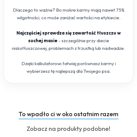
Dlaczego to ważne? Bo mokre karmy mają nawet 75%
wilgotności, co może zaniżać wartości na etykiecie.
Najczęściej sprawdza się zawartość tłuszczu w
suchej masie
- szczególnie przy diecie
niskotłuszczowej, problemach z trzustką lub nadwadze.
Dzięki kalkulatorowi łatwiej porównasz karmy i
wybierzesz tę najlepszą dla Twojego psa.
Produkty
To wpadło ci w oko ostatnim razem
Pomiń karuzelę produktów
o
Produkty
Zobacz na produkty podobne!
statusie:
o