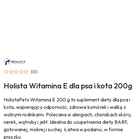
NAZWA
PRODUCENTA:
HOLISTA
(0)
PETS
Holista Witamina E dla psa i kota 200g
HolistaPets Witamina E 200 g to suplement diety dla psa i
kota, wspierający odporność, zdrowie komórek i walkę z
wolnymi rodnikami. Polecana w alergiach, chorobach skóry,
nerek, wątroby i jelit. Idealna do uzupełnienia diety BARF,
gotowanej, mokrej i suchej. Łatwa w podaniu, w formie
proszku.