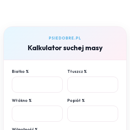
PSIEDOBRE.PL
Kalkulator suchej masy
Białko %
Tłuszcz %
Włókno %
Popiół %
Wilgotność %