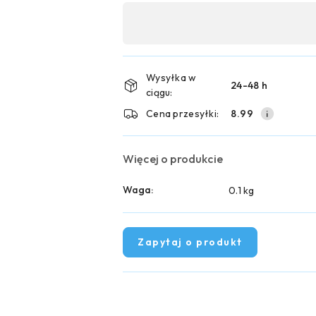
Dostępność
,
płatność
i
Wysyłka w
24-48 h
ciągu:
dostawa
Cena przesyłki:
8.99
Więcej o produkcie
Waga:
0.1 kg
Zapytaj o produkt