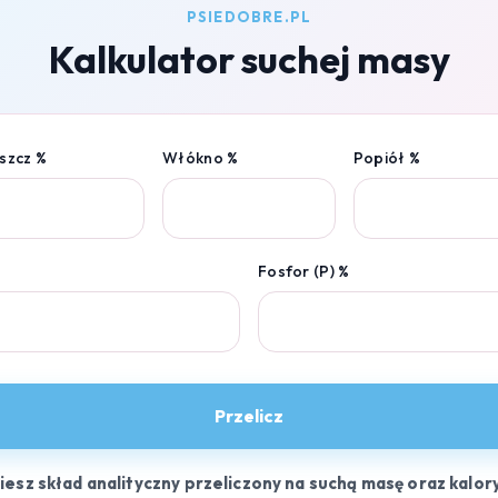
PSIEDOBRE.PL
Kalkulator suchej masy
szcz %
Włókno %
Popiół %
Fosfor (P) %
Przelicz
ziesz skład analityczny przeliczony na suchą masę oraz kalor