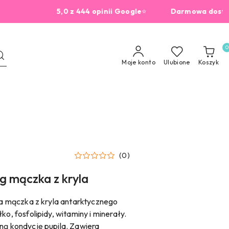
5,0 z 444 opinii Google
⭐
Darmowa dostawa od 
0
Moje konto
Ulubione
Koszyk
(0)
0g mączka z kryla
lna mączka z kryla antarktycznego
ko, fosfolipidy, witaminy i minerały.
ną kondycję pupila. Zawiera