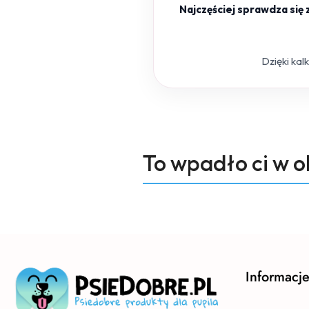
Najczęściej sprawdza się
Dzięki kal
Produkty
To wpadło ci w 
Pomiń karuzelę produktów
o
statusie:
Informacj