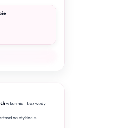
pie
ych
w karmie - bez wody.
tości na etykiecie.