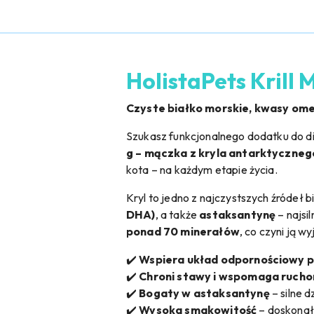
HolistaPets Krill
Czyste białko morskie, kwasy ome
Szukasz funkcjonalnego dodatku do di
g – mączka z kryla antarktyczneg
kota – na każdym etapie życia.
Kryl to jedno z najczystszych źródeł 
DHA)
, a także
astaksantynę
– najsi
ponad 70 minerałów
, co czyni ją 
✔️
Wspiera układ odpornościowy ps
✔️
Chroni stawy i wspomaga ruch
✔️
Bogaty w astaksantynę
– silne 
✔️
Wysoka smakowitość
– doskonały