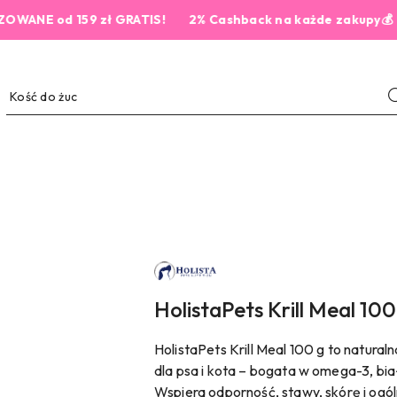
 od 159 zł GRATIS!
2% Cashback na każde zakupy💰
NAZWA
PRODUCENTA:
HOLISTA
PETS
HolistaPets Krill Meal 10
HolistaPets Krill Meal 100 g to natura
dla psa i kota – bogata w omega-3, biał
Wspiera odporność, stawy, skórę i ogól