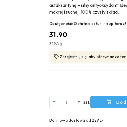
astaksantynę – silny antyoksydant. Id
mokrej i suchej. 100% czysty skład.
Dostępność:
Ostatnie sztuki - kup teraz!
cena:
31.90
319
/
kg
Zarejestruj się, aby otrzymać za te
Ilość
szt.
Dod
Darmowa dostawa od 229 zł!