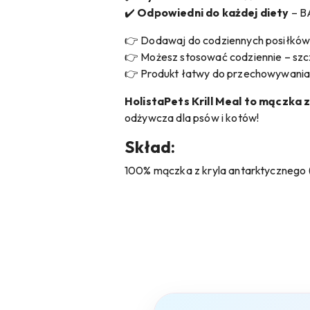
✔️
Odpowiedni do każdej diety
– B
👉 Dodawaj do codziennych posiłków 
👉 Możesz stosować codziennie – szcz
👉 Produkt łatwy do przechowywania 
HolistaPets Krill Meal to mączka 
odżywcza dla psów i kotów!
Skład:
100% mączka z kryla antarktycznego 