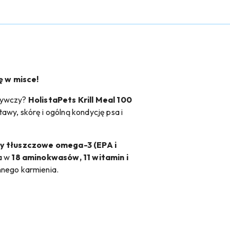
ę w misce!
dżywczy?
HolistaPets Krill Meal 100
tawy, skórę i ogólną kondycję psa i
sy tłuszczowe omega-3 (EPA i
ta w
18 aminokwasów, 11 witamin i
nnego karmienia.