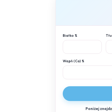
Białko %
Tłu
Wapń (Ca) %
Poniżej znajd