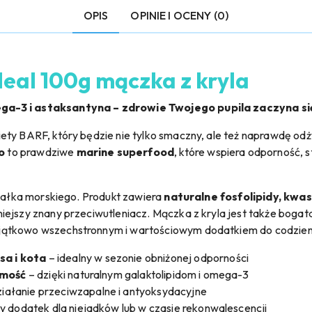
OPIS
OPINIE I OCENY (0)
 Meal 100g mączka z kryla
ga-3 i astaksantyna – zdrowie Twojego pupila zaczyna si
ety BARF, który będzie nie tylko smaczny, ale też naprawdę o
o
to prawdziwe
marine superfood
, które wspiera odporność, s
białka morskiego. Produkt zawiera
naturalne fosfolipidy, kwa
lniejszy znany przeciwutleniacz. Mączka z kryla jest także boga
wyjątkowo wszechstronnym i wartościowym dodatkiem do codzie
a i kota
– idealny w sezonie obniżonej odporności
omość
– dzięki naturalnym galaktolipidom i omega-3
działanie przeciwzapalne i antyoksydacyjne
 dodatek dla niejadków lub w czasie rekonwalescencji