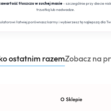
 zawartość tłuszczu w suchej masie
- szczególnie przy diecie ni
trzustką lub nadwadze.
kulatorowi łatwiej porównasz karmy i wybierzesz tę najlepszą dla T
Produkty
oko ostatnim razem
Zobacz na p
o
statusie:
e
O Sklepie