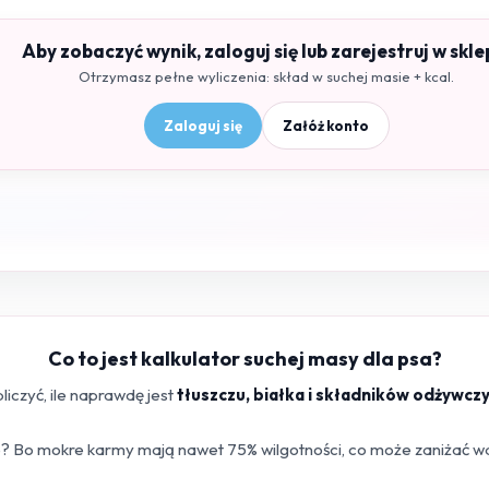
Aby zobaczyć wynik, zaloguj się lub zarejestruj w skle
Otrzymasz pełne wyliczenia: skład w suchej masie + kcal.
Zaloguj się
Załóż konto
Co to jest kalkulator suchej masy dla psa?
iczyć, ile naprawdę jest
tłuszczu, białka i składników odżywcz
 Bo mokre karmy mają nawet 75% wilgotności, co może zaniżać war