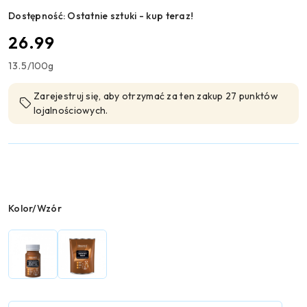
Dostępność:
Ostatnie sztuki - kup teraz!
cena:
26.99
13.5
/
100g
Zarejestruj się, aby otrzymać za ten zakup 27 punktów
lojalnościowych.
Wariant
Kolor/Wzór