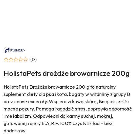
NAZWA
PRODUCENTA:
HOLISTA
(0)
PETS
HolistaPets drożdże browarnicze 200g
HolistaPets Drożdże browarnicze 200 g to naturalny
suplement diety dla psa i kota, bogaty w witaminy z grupy B
oraz cenne minerały. Wspiera zdrową skórę, lśniącą sierść i
mocne pazury. Pomaga łagodzić stres, poprawia odporność
i metabolizm. Odpowiedni do karmy suchej, mokrej,
gotowanej i diety B.A.R.F. 100% czysty skład – bez
dodatków.