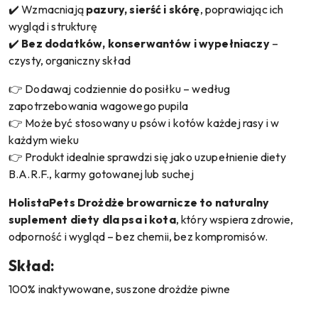
✔️ Wzmacniają
pazury, sierść i skórę
, poprawiając ich
wygląd i strukturę
✔️
Bez dodatków, konserwantów i wypełniaczy
–
czysty, organiczny skład
👉 Dodawaj codziennie do posiłku – według
zapotrzebowania wagowego pupila
👉 Może być stosowany u psów i kotów każdej rasy i w
każdym wieku
👉 Produkt idealnie sprawdzi się jako uzupełnienie diety
B.A.R.F., karmy gotowanej lub suchej
HolistaPets Drożdże browarnicze to naturalny
suplement diety dla psa i kota
, który wspiera zdrowie,
odporność i wygląd – bez chemii, bez kompromisów.
Skład:
100% inaktywowane, suszone drożdże piwne