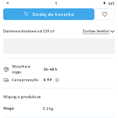
Ilość
szt.
Dodaj do koszyka
Darmowa dostawa od 229 zł!
Zostaw telefon
Dostępność
,
Wyślij
płatność
i
Wysyłka w
24-48 h
dostawa
ciągu:
Cena przesyłki:
8.99
Więcej o produkcie
Waga:
0.2 kg