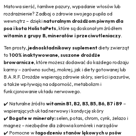
Matowa sierść, łamliwe pazury, wypadanie włosów lub
rozdrażnienie? Zadbaj o zdrowie swojego pupila od
wewnątrz – dzięki
naturalnym drożdżom piwnym dla
psa i kota HolistaPets
, które są doskonałym źródłem
witamin z grupy B, minerałów i przeciwutleniaczy
.
Ten prosty,
jednoskładnikowy suplement
diety zwierząt
to
100% inaktywowane, suszone drożdże
browarnicze
, które możesz dodawać do każdego rodzaju
karmy – zarówno suchej, mokrej, jak i diety gotowanej lub
B.A.R.F. Drożdże wspierają zdrowie skóry, sierści i pazurów,
a także wpływają na odporność, metabolizm i
funkcjonowanie układu nerwowego.
✔️ Naturalne źródło
witamin B1, B2, B3, B5, B6, B7 i B9
–
wspierających układ nerwowy i kondycję skóry
✔️
Bogate w minerały:
selen, potas, chrom, cynk, żelazo i
magnez – niezbędne dla zdrowia komórek i narządów
✔️ Pomocne w
łagodzeniu stanów lękowych u psów