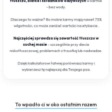
tłuszczu, białka i składników odżywczych
w karmie
- bez wody.
Dlaczego to ważne? Bo mokre karmy mają nawet 75%
wilgotności, co może zaniżać wartości na etykiecie.
Najczęściej sprawdza się zawartość tłuszczu w
suchej masie
- szczególnie przy diecie
niskotłuszczowej, problemach z trzustką lub nadwadze.
Dzięki kalkulatorowi łatwiej porównasz karmy i
wybierzesz tę najlepszą dla Twojego psa.
Produkty
To wpadło ci w oko ostatnim razem
Pomiń karuzelę produktów
o