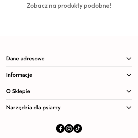
Produkty
Zobacz na produkty podobne!
statusie:
o
statusie:
Dane adresowe
Informacje
O Sklepie
Narzędzia dla psiarzy