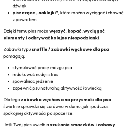
dźwięk
piszczące „naklejki”
, które można wyciągać i chować
z powrotem
Dzięki temu pies może
węszyć, kopać, wyciągać
elementy i odkrywać kolejne niespodzianki
.
Zabawki typu
snuffle / zabawki węchowe dla psa
pomagają:
stymulować pracę mózgu psa
redukować nudę i stres
spowalniać jedzenie
zapewnić psu naturalną aktywność łowiecką
Dlatego
zabawka węchowa na przysmaki dla psa
świetnie sprawdzi się zarówno w domu, jak i podczas
spokojnej aktywności po spacerze.
Jeśli Twój pies uwielbia
szukanie smaczków i zabawy