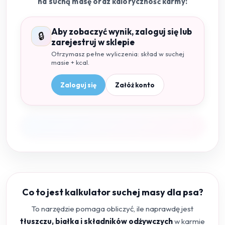
na suchą masę oraz kaloryczność karmy:
Aby zobaczyć wynik, zaloguj się lub
🔒
zarejestruj w sklepie
Otrzymasz pełne wyliczenia: skład w suchej
masie + kcal.
Zaloguj się
Załóż konto
Co to jest kalkulator suchej masy dla psa?
To narzędzie pomaga obliczyć, ile naprawdę jest
tłuszczu, białka i składników odżywczych
w karmie