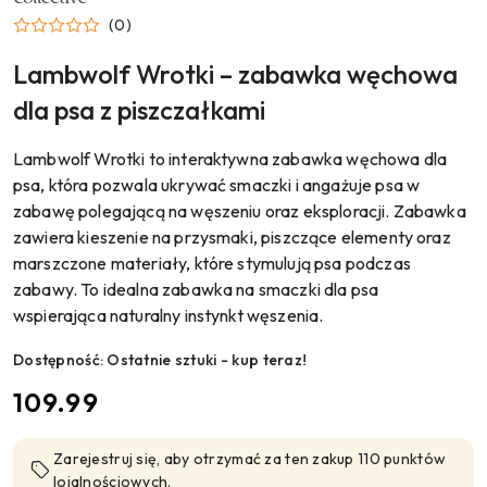
LAMBWOLF
(0)
Lambwolf Wrotki – zabawka węchowa
dla psa z piszczałkami
Lambwolf Wrotki to interaktywna zabawka węchowa dla
psa, która pozwala ukrywać smaczki i angażuje psa w
zabawę polegającą na węszeniu oraz eksploracji. Zabawka
zawiera kieszenie na przysmaki, piszczące elementy oraz
marszczone materiały, które stymulują psa podczas
zabawy. To idealna zabawka na smaczki dla psa
wspierająca naturalny instynkt węszenia.
Dostępność:
Ostatnie sztuki - kup teraz!
cena:
109.99
Zarejestruj się, aby otrzymać za ten zakup 110 punktów
lojalnościowych.