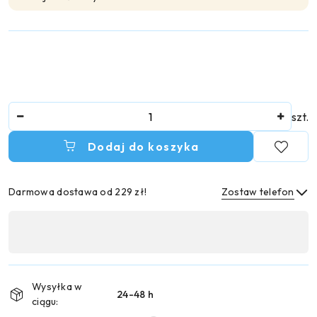
Ilość
szt.
Dodaj do koszyka
Darmowa dostawa od 229 zł!
Zostaw telefon
Dostępność
,
Wyślij
płatność
i
Wysyłka w
24-48 h
dostawa
ciągu: