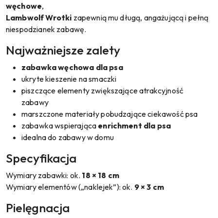
węchowe
,
Lambwolf Wrotki
zapewnią mu długą, angażującą i pełną
niespodzianek zabawę.
Najważniejsze zalety
zabawka węchowa dla psa
ukryte kieszenie na smaczki
piszczące elementy zwiększające atrakcyjność
zabawy
marszczone materiały pobudzające ciekawość psa
zabawka wspierająca
enrichment dla psa
idealna do zabawy w domu
Specyfikacja
Wymiary zabawki: ok.
18 × 18 cm
Wymiary elementów („naklejek”): ok.
9 × 3 cm
Pielęgnacja