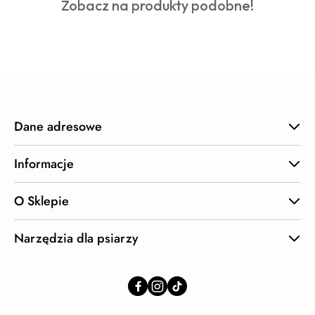
Produkty
Zobacz na produkty podobne!
statusie:
o
statusie:
Dane adresowe
Informacje
O Sklepie
Narzędzia dla psiarzy