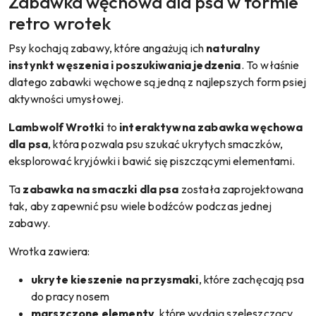
Zabawka węchowa dla psa w formie
retro wrotek
Psy kochają zabawy, które angażują ich
naturalny
instynkt węszenia i poszukiwania jedzenia
. To właśnie
dlatego zabawki węchowe są jedną z najlepszych form psiej
aktywności umysłowej.
Lambwolf Wrotki
to
interaktywna zabawka węchowa
dla psa
, która pozwala psu szukać ukrytych smaczków,
eksplorować kryjówki i bawić się piszczącymi elementami.
Ta
zabawka na smaczki dla psa
została zaprojektowana
tak, aby zapewnić psu wiele bodźców podczas jednej
zabawy.
Wrotka zawiera:
ukryte kieszenie na przysmaki
, które zachęcają psa
do pracy nosem
marszczone elementy
, które wydają szeleszczący