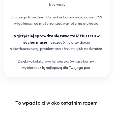
- bez wody.
Dlaczego to ważne? Bo mokre karmy mają nawet 75%
wilgotności, co może zaniżać wartości na etykiecie.
Najczęściej sprawdza się zawartość tłuszczu w
suchej masie
- szczególnie przy diecie
niskotłuszczowej, problemach z trzustką lub nadwadze.
Dzięki kalkulatorowi łatwiej porównasz karmy i
wybierzesz tę najlepszą dla Twojego psa.
Produkty
To wpadło ci w oko ostatnim razem
Pomiń karuzelę produktów
o