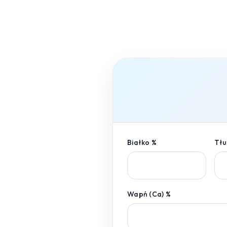
Białko %
Tłu
Wapń (Ca) %