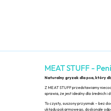
MEAT STUFF - Peni
Naturalny gryzak dla psa, który db
Z MEAT STUFF przedstawiamy niecodz
sprawia, że jest idealny dla średnich i
To czysty, suszony przysmak – bez d
układu pokarmowego, doskonale odpow