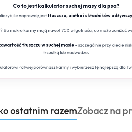
Co to jest kalkulator suchej masy dla psa?
iczyć, ile naprawdę jest
tłuszczu, białka i składników odżywcz
 Bo mokre karmy mają nawet 75% wilgotności, co może zaniżać war
 zawartość tłuszczu w suchej masie
- szczególnie przy diecie ni
trzustką lub nadwadze.
kulatorowi łatwiej porównasz karmy i wybierzesz tę najlepszą dla T
Produkty
oko ostatnim razem
Zobacz na p
o