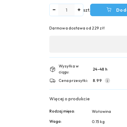
Ilość
szt.
Dod
Darmowa dostawa od 229 zł!
Dostępność
,
płatność
i
Wysyłka w
24-48 h
ciągu:
dostawa
Cena przesyłki:
8.99
Więcej o produkcie
Rodzaj mięsa:
Wołowina
Waga:
0.15 kg