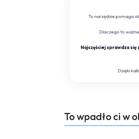
To narzędzie pomaga obl
Dlaczego to ważne?
Najczęściej sprawdza się
Dzięki kal
Produkty
To wpadło ci w 
Pomiń karuzelę produktów
o