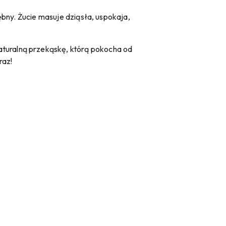
zębny. Żucie masuje dziąsła, uspokaja,
aturalną przekąskę, którą pokocha od
raz!