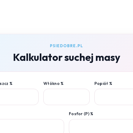
PSIEDOBRE.PL
Kalkulator suchej masy
szcz %
Włókno %
Popiół %
Fosfor (P) %