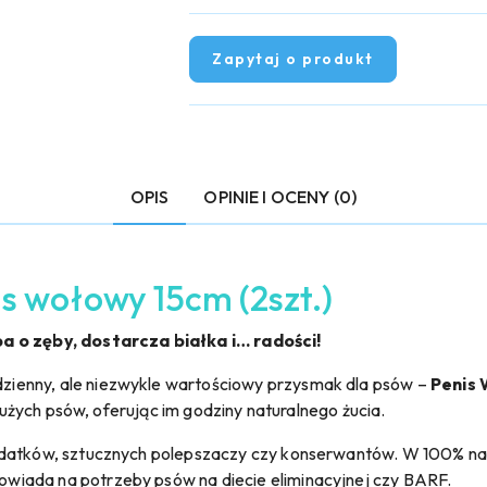
Zapytaj o produkt
OPIS
OPINIE I OCENY (0)
s wołowy 15cm (2szt.)
a o zęby, dostarcza białka i… radości!
ienny, ale niezwykle wartościowy przysmak dla psów –
Penis
 dużych psów, oferując im godziny naturalnego żucia.
odatków, sztucznych polepszaczy czy konserwantów. W 100% natu
iada na potrzeby psów na diecie eliminacyjnej czy BARF.