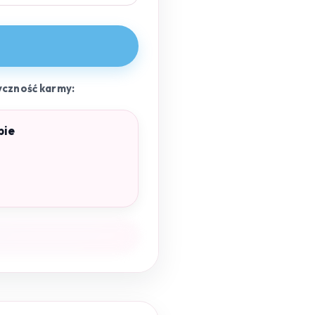
yczność karmy:
pie