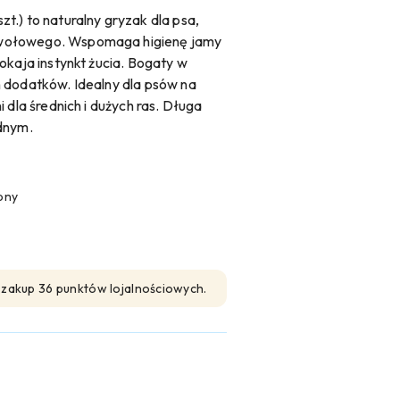
.) to naturalny gryzak dla psa,
wołowego. Wspomaga higienę jamy
okaja instynkt żucia. Bogaty w
 dodatków. Idealny dla psów na
 dla średnich i dużych ras. Długa
dnym.
pny
n zakup 36 punktów lojalnościowych.