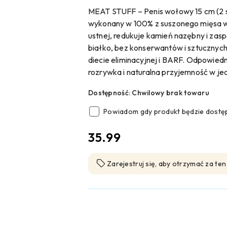
MEAT STUFF – Penis wołowy 15 cm (2 szt
wykonany w 100% z suszonego mięsa 
ustnej, redukuje kamień nazębny i zasp
białko, bez konserwantów i sztucznych
diecie eliminacyjnej i BARF. Odpowiedni
rozrywka i naturalna przyjemność w je
Dostępność:
Chwilowy brak towaru
Powiadom gdy produkt będzie dostę
cena:
35.99
Zarejestruj się, aby otrzymać za te