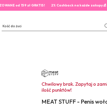
 od 159 zł GRATIS!
2% Cashback na każde zakupy💰
NAZWA
PRODUCENTA:
MEAT
STUFF
Chwilowy brak. Zapytaj o za
ilość punktów!
MEAT STUFF - Penis woło