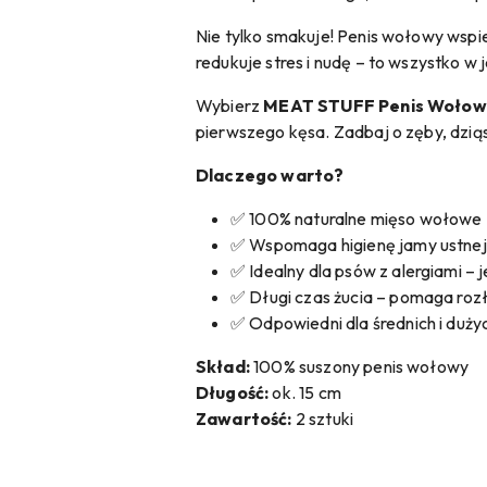
Nie tylko smakuje! Penis wołowy wspi
redukuje stres i nudę – to wszystko
Wybierz
MEAT STUFF Penis Wołowy 
pierwszego kęsa. Zadbaj o zęby, dzią
Dlaczego warto?
✅ 100% naturalne mięso wołowe 
✅ Wspomaga higienę jamy ustnej 
✅ Idealny dla psów z alergiami – 
✅ Długi czas żucia – pomaga roz
✅ Odpowiedni dla średnich i duży
Skład:
100% suszony penis wołowy
Długość:
ok. 15 cm
Zawartość:
2 sztuki