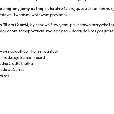
era
higienę jamy ustnej
, naturalnie ścierając osad i kamień na
 w jednym, twardym, wołowym przysmaku.
15 cm (2 szt.)
, by zapewnić swojemu psu zdrową rozrywkę i n
sła i dobre samopoczucie swojego psa – dodaj do koszyka już te
– bez dodatków i konserwantów
– redukuje kamień i osad
jedno źródło białka
ładować stres
ch ras