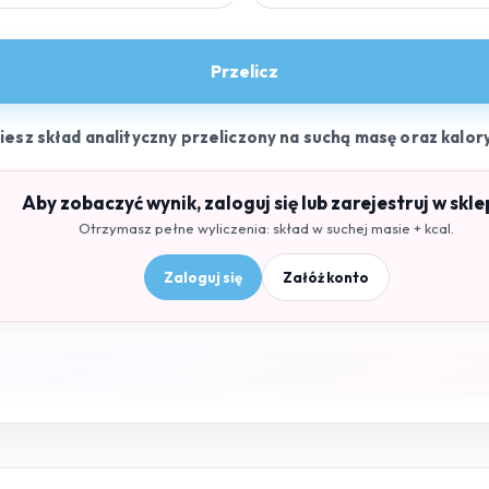
Przelicz
ziesz skład analityczny przeliczony na suchą masę oraz kalor
Aby zobaczyć wynik, zaloguj się lub zarejestruj w skle
Otrzymasz pełne wyliczenia: skład w suchej masie + kcal.
Zaloguj się
Załóż konto