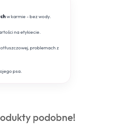
ych
w karmie - bez wody.
tości na etykiecie.
skotłuszczowej, problemach z
wojego psa.
rodukty podobne!