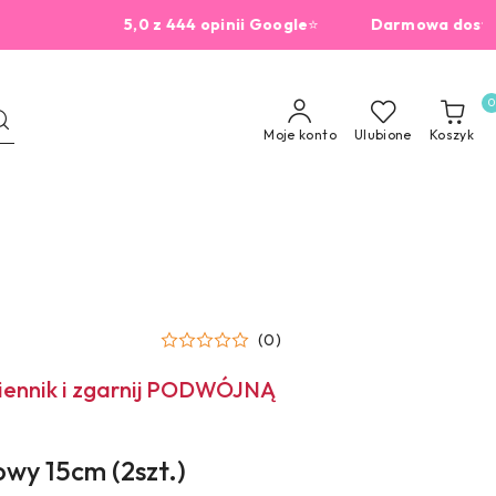
5,0 z 444 opinii Google
⭐
Darmowa dostawa od 
0
Moje konto
Ulubione
Koszyk
(0)
miennik i zgarnij PODWÓJNĄ
wy 15cm (2szt.)