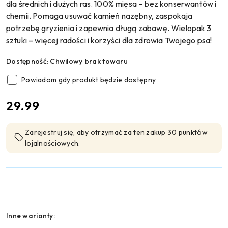
dla średnich i dużych ras. 100% mięsa – bez konserwantów i
chemii. Pomaga usuwać kamień nazębny, zaspokaja
potrzebę gryzienia i zapewnia długą zabawę. Wielopak 3
sztuki – więcej radości i korzyści dla zdrowia Twojego psa!
Dostępność:
Chwilowy brak towaru
Powiadom gdy produkt będzie dostępny
cena:
29.99
Zarejestruj się, aby otrzymać za ten zakup 30 punktów
lojalnościowych.
Wariant
Inne warianty: