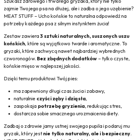
Szukasz zdrowego i trwałego gryzaka, który nie tylko
zajmie Twojego psa na dłużej, ale i zadba o jego uzębienie?
MEAT STUFF – Ucho końskie to naturalna odpowiedź na
potrzeby każdego psa z silnym instynktem żucia!
Zestaw zawiera
3 sztuki naturalnych, suszonych uszu
końskich
, które są wyjątkowo twarde i aromatyczne. To
gryzaki, które zachwycą nawet najbardziej wybrednych
czworonogów.
Bez zbędnych dodatków
– tylko czyste,
końskie mięso w najlepszej jakości.
Dzięki temu produktowi Twój pies:
ma zapewniony długi czas żucia i zabawy,
naturalnie
czyści zęby i dziąsła
,
zaspokaja
potrzebę gryzienia
, redukując stres,
dostarcza sobie smacznego urozmaicenia diety.
Zadbaj o zdrowie jamy ustnej swojego pupila i podaruj mu
gryzak, który jest
nie tylko naturalny, ale i bezpieczny
.