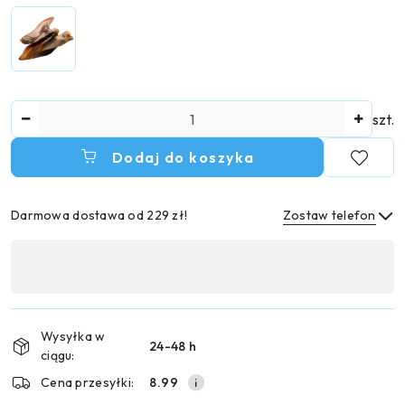
Ilość
szt.
Dodaj do koszyka
Darmowa dostawa od 229 zł!
Zostaw telefon
Dostępność
,
Wyślij
płatność
i
Wysyłka w
24-48 h
dostawa
ciągu:
Cena przesyłki:
8.99