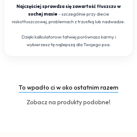
Najczęściej sprawdza się zawartość tłuszczu w
suchej masie
- szczególnie przy diecie
niskotłuszczowej, problemach z trzustką lub nadwadze.
Dzięki kalkulatorowi łatwiej porównasz karmy i
wybierzesz tę najlepszą dla Twojego psa.
Produkty
To wpadło ci w oko ostatnim razem
Pomiń karuzelę produktów
o
Produkty
Zobacz na produkty podobne!
statusie:
o
statusie: