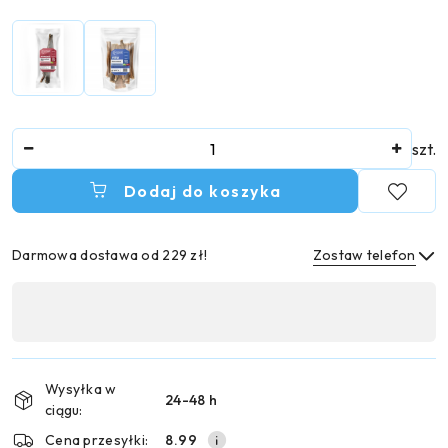
Ilość
szt.
Dodaj do koszyka
Darmowa dostawa od 229 zł!
Zostaw telefon
Dostępność
,
Wyślij
płatność
i
Wysyłka w
24-48 h
dostawa
ciągu:
Cena przesyłki:
8.99