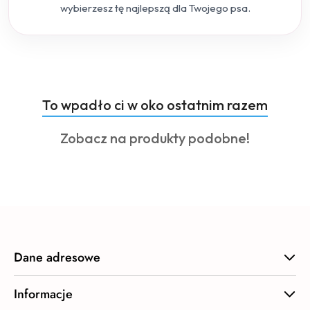
wybierzesz tę najlepszą dla Twojego psa.
Produkty
To wpadło ci w oko ostatnim razem
Pomiń karuzelę produktów
o
Produkty
Zobacz na produkty podobne!
statusie:
o
statusie:
Dane adresowe
Informacje