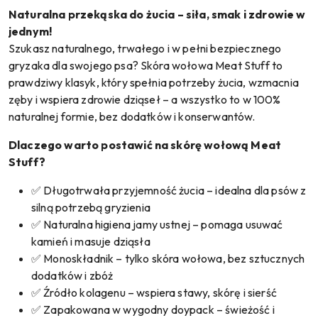
Naturalna przekąska do żucia – siła, smak i zdrowie w
jednym!
Szukasz naturalnego, trwałego i w pełni bezpiecznego
gryzaka dla swojego psa? Skóra wołowa Meat Stuff to
prawdziwy klasyk, który spełnia potrzeby żucia, wzmacnia
zęby i wspiera zdrowie dziąseł – a wszystko to w 100%
naturalnej formie, bez dodatków i konserwantów.
Dlaczego warto postawić na skórę wołową Meat
Stuff?
✅ Długotrwała przyjemność żucia – idealna dla psów z
silną potrzebą gryzienia
✅ Naturalna higiena jamy ustnej – pomaga usuwać
kamień i masuje dziąsła
✅ Monoskładnik – tylko skóra wołowa, bez sztucznych
dodatków i zbóż
✅ Źródło kolagenu – wspiera stawy, skórę i sierść
✅ Zapakowana w wygodny doypack – świeżość i