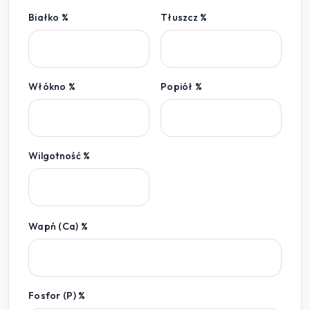
Białko %
Tłuszcz %
Włókno %
Popiół %
Wilgotność %
Wapń (Ca) %
Fosfor (P) %