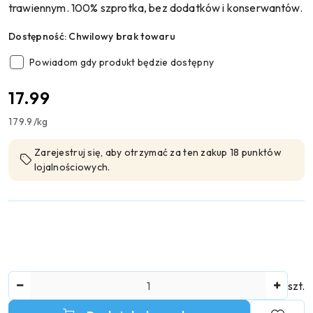
trawiennym. 100% szprotka, bez dodatków i konserwantów.
Dostępność:
Chwilowy brak towaru
Powiadom gdy produkt będzie dostępny
cena:
17.99
179.9
/
kg
Zarejestruj się, aby otrzymać za ten zakup 18 punktów
lojalnościowych.
Ilość
szt.