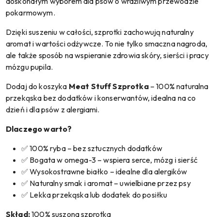
doskonałym wyborem dla psów o wrażliwym przewodzie
pokarmowym.
Dzięki suszeniu w całości, szprotki zachowują naturalny
aromat i wartości odżywcze. To nie tylko smaczna nagroda,
ale także sposób na wspieranie zdrowia skóry, sierści i pracy
mózgu pupila.
Dodaj do koszyka
Meat Stuff Szprotka
– 100% naturalna
przekąska bez dodatków i konserwantów, idealna na co
dzień i dla psów z alergiami.
Dlaczego warto?
✅ 100% ryba – bez sztucznych dodatków
✅ Bogata w omega-3 – wspiera serce, mózg i sierść
✅ Wysokostrawne białko – idealne dla alergików
✅ Naturalny smak i aromat – uwielbiane przez psy
✅ Lekka przekąska lub dodatek do posiłku
Skład:
100% suszona szprotka