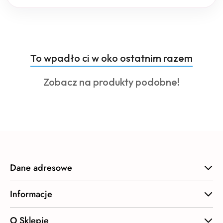
Produkty
To wpadło ci w oko ostatnim razem
Pomiń karuzelę produktów
o
Produkty
Zobacz na produkty podobne!
statusie:
o
statusie:
Dane adresowe
Informacje
O Sklepie