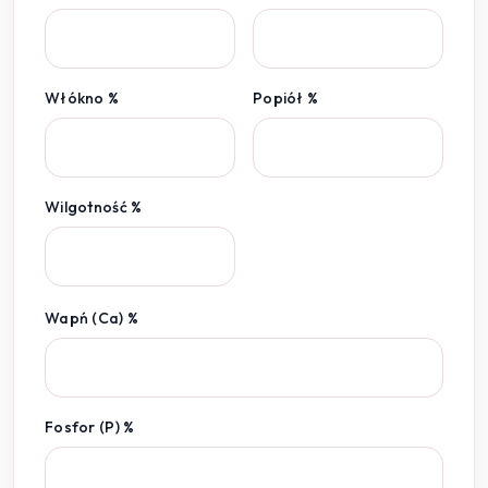
Włókno %
Popiół %
Wilgotność %
Wapń (Ca) %
Fosfor (P) %