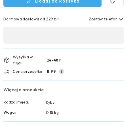
Dodaj do koszyka
Darmowa dostawa od 229 zł!
Zostaw telefon
Dostępność
,
Wyślij
płatność
i
Wysyłka w
24-48 h
dostawa
ciągu:
Cena przesyłki:
8.99
Więcej o produkcie
Rodzaj mięsa:
Ryby
Waga:
0.15 kg