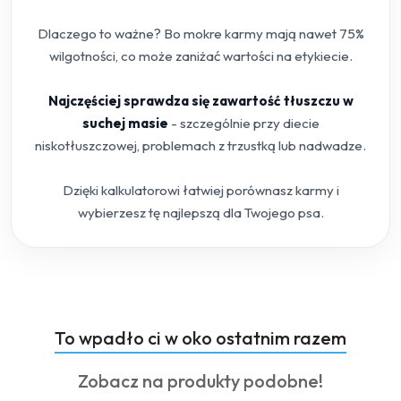
Dlaczego to ważne? Bo mokre karmy mają nawet 75%
wilgotności, co może zaniżać wartości na etykiecie.
Najczęściej sprawdza się zawartość tłuszczu w
suchej masie
- szczególnie przy diecie
niskotłuszczowej, problemach z trzustką lub nadwadze.
Dzięki kalkulatorowi łatwiej porównasz karmy i
wybierzesz tę najlepszą dla Twojego psa.
Produkty
To wpadło ci w oko ostatnim razem
Pomiń karuzelę produktów
o
Produkty
Zobacz na produkty podobne!
statusie: