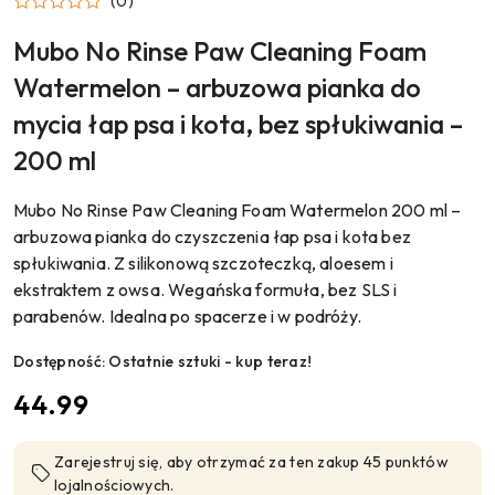
PET
(0)
CARE
Mubo No Rinse Paw Cleaning Foam
Watermelon – arbuzowa pianka do
mycia łap psa i kota, bez spłukiwania –
200 ml
Mubo No Rinse Paw Cleaning Foam Watermelon 200 ml –
arbuzowa pianka do czyszczenia łap psa i kota bez
spłukiwania. Z silikonową szczoteczką, aloesem i
ekstraktem z owsa. Wegańska formuła, bez SLS i
parabenów. Idealna po spacerze i w podróży.
Dostępność:
Ostatnie sztuki - kup teraz!
cena:
44.99
Zarejestruj się, aby otrzymać za ten zakup 45 punktów
lojalnościowych.