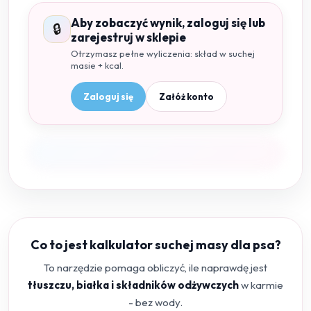
Aby zobaczyć wynik, zaloguj się lub
🔒
zarejestruj w sklepie
Otrzymasz pełne wyliczenia: skład w suchej
masie + kcal.
Zaloguj się
Załóż konto
Co to jest kalkulator suchej masy dla psa?
To narzędzie pomaga obliczyć, ile naprawdę jest
tłuszczu, białka i składników odżywczych
w karmie
- bez wody.