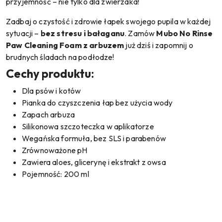
przyjemność – nie tylko dla zwierzaka!
Zadbaj o czystość i zdrowie łapek swojego pupila w każdej
sytuacji –
bez stresu i bałaganu
. Zamów
Mubo No Rinse
Paw Cleaning Foam z arbuzem
już dziś i zapomnij o
brudnych śladach na podłodze!
Cechy produktu:
Dla psów i kotów
Pianka do czyszczenia łap bez użycia wody
Zapach arbuza
Silikonowa szczoteczka w aplikatorze
Wegańska formuła, bez SLS i parabenów
Zrównoważone pH
Zawiera aloes, glicerynę i ekstrakt z owsa
Pojemność: 200 ml