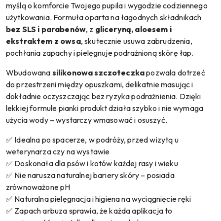
myślą o komforcie Twojego pupila i wygodzie codziennego
użytkowania. Formuła oparta na łagodnych składnikach
bez SLS i parabenów
, z
gliceryną, aloesem i
ekstraktem z owsa
, skutecznie usuwa zabrudzenia,
pochłania zapachy i pielęgnuje podrażnioną skórę łap.
Wbudowana
silikonowa szczoteczka
pozwala dotrzeć
do przestrzeni między opuszkami, delikatnie masując i
dokładnie oczyszczając bez ryzyka podrażnienia. Dzięki
lekkiej formule pianki produkt działa szybko i nie wymaga
użycia wody – wystarczy wmasować i osuszyć.
✅ Idealna po spacerze, w podróży, przed wizytą u
weterynarza czy na wystawie
✅ Doskonała dla psów i kotów każdej rasy i wieku
✅ Nie narusza naturalnej bariery skóry – posiada
zrównoważone pH
✅ Naturalna pielęgnacja i higiena na wyciągnięcie ręki
✅ Zapach arbuza sprawia, że każda aplikacja to