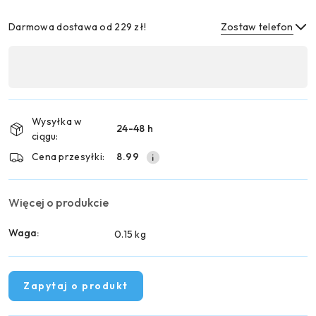
Darmowa dostawa od 229 zł!
Zostaw telefon
Dostępność
,
Wyślij
płatność
i
Wysyłka w
24-48 h
dostawa
ciągu:
Cena przesyłki:
8.99
Więcej o produkcie
Waga:
0.15 kg
Zapytaj o produkt