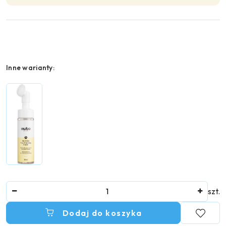
Wariant
Inne warianty:
Ilość
szt.
Dodaj do koszyka