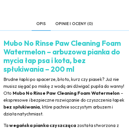
OPIS
OPINIE I OCENY (0)
Mubo No Rinse Paw Cleaning Foam
Watermelon – arbuzowa pianka do
mycia łap psa i kota, bez
spłukiwania – 200 ml
Brudne łapki po spacerze, błoto, kurz czy piasek? Już nie
musisz sięgać po miskę z wodą ani dźwigać pupila do wanny!
Oto
Mubo No Rinse Paw Cleaning Foam Watermelon
–
ekspresowe i bezpieczne rozwiązanie do czyszczenia łapek
bez spłukiwania
, które pachnie soczystym arbuzem i
działa natychmiast.
Ta
wegańska pianka czyszcząca
została stworzona z