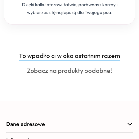
Dzięki kalkulatorowi łatwiej porównasz karmy i
wybierzesz tę najlepszą dla Twojego psa.
Produkty
To wpadło ci w oko ostatnim razem
Pomiń karuzelę produktów
o
Produkty
Zobacz na produkty podobne!
statusie:
o
statusie:
Dane adresowe