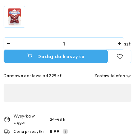
Ilość
szt.
Dodaj do koszyka
Darmowa dostawa od 229 zł!
Zostaw telefon
Dostępność
,
Wyślij
płatność
i
Wysyłka w
24-48 h
dostawa
ciągu:
Cena przesyłki:
8.99