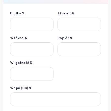
Białko %
Tłuszcz %
Włókno %
Popiół %
Wilgotność %
Wapń (Ca) %