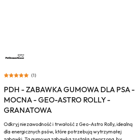
NAZWA
PRODUCENTA:
PET
DREAM
HOUSE
(1)
PDH - ZABAWKA GUMOWA DLA PSA -
MOCNA - GEO-ASTRO ROLLY -
GRANATOWA
Odkryj niezawodność i trwałość z Geo-Astro Rolly, idealną
dla energicznych psów, które potrzebują wytrzymałej
zabawki. Ta gumowa zabawka została stworzona, by