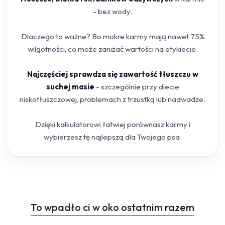
- bez wody.
Dlaczego to ważne? Bo mokre karmy mają nawet 75%
wilgotności, co może zaniżać wartości na etykiecie.
Najczęściej sprawdza się zawartość tłuszczu w
suchej masie
- szczególnie przy diecie
niskotłuszczowej, problemach z trzustką lub nadwadze.
Dzięki kalkulatorowi łatwiej porównasz karmy i
wybierzesz tę najlepszą dla Twojego psa.
Produkty
To wpadło ci w oko ostatnim razem
Pomiń karuzelę produktów
o