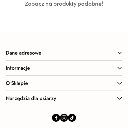
Produkty
Zobacz na produkty podobne!
statusie:
o
statusie:
Dane adresowe
Informacje
O Sklepie
Narzędzia dla psiarzy