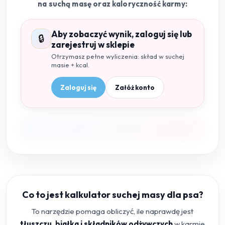
na suchą masę oraz kaloryczność karmy:
Aby zobaczyć wynik, zaloguj się lub
🔒
zarejestruj w sklepie
Otrzymasz pełne wyliczenia: skład w suchej
masie + kcal.
Zaloguj się
Załóż konto
Co to jest kalkulator suchej masy dla psa?
To narzędzie pomaga obliczyć, ile naprawdę jest
tłuszczu, białka i składników odżywczych
w karmie