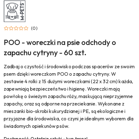
NAZWA
PRODUCENTA:
M-
PETS
(0)
POO - woreczki na psie odchody o
zapachu cytryny - 60 szt.
Zadbaj o czystość i środowisko podczas spacerów ze swoim
psem dzięki woreczkom POO o zapachu cytryny. W
zestawie 4 rolki z 15 dużymi woreczkami (22 x 32 cm) każda,
zapewniają bezpieczeństwo i higienę. Woreczki mają
powłokę o świeżym zapachu róży, maskującą nieprzyjemne
zapachy, oraz są odporne na przeciekanie. Wykonane z
mieszanki bio-skrobi kukurydzianej i PE, są ekologiczne i
przyjazne dla środowiska, co czyni je idealnym wyborem dla
świadomych opiekunów psów.
Dostępność:
Ostatnie sztuki - kup teraz!