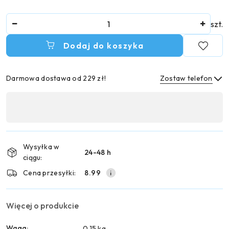
Ilość
szt.
Dodaj do koszyka
Darmowa dostawa od 229 zł!
Zostaw telefon
Dostępność
,
Wyślij
płatność
i
Wysyłka w
24-48 h
dostawa
ciągu:
Cena przesyłki:
8.99
Więcej o produkcie
Waga:
0.15 kg