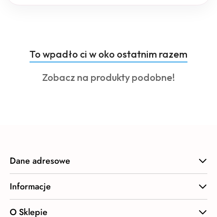
Produkty
To wpadło ci w oko ostatnim razem
Pomiń karuzelę produktów
o
Produkty
Zobacz na produkty podobne!
statusie:
o
statusie:
Dane adresowe
Informacje
O Sklepie