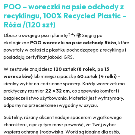
POO – woreczki na psie odchody z
recyklingu, 100% Recycled Plastic –
Róża /(120 szt)
Dbasz o swojego psa i planetę? 🐾🌍 Sięgnij po
ekologiczne
POO woreczki na psie odchody Róża
, które
powstały w całości z plastiku pochodzącego z recyklingu i
posiadają certyfikat jakości GRS.
W zestawie znajdziesz
120 sztuk (8 rolek, po 15
woreczków)
lub mniejszą paczkę
60 sztuk (4 rolki)
–
idealny wybór na codzienne spacery. Każdy woreczek ma
praktyczny rozmiar
22 × 32 cm
, co zapewnia komfort i
bezpieczeństwo użytkowania. Materiał jest wytrzymały,
odporny na przeciekanie i wygodny w użyciu.
Subtelny, różany akcent nadaje spacerom wyjątkowego
charakteru, a przy tym masz pewność, że Twój wybór
wspiera ochronę środowiska. Worki są idealne dla osób,