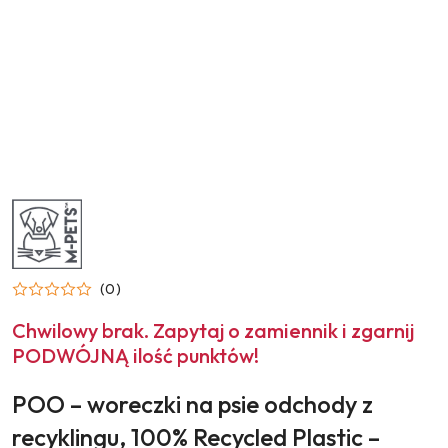
NAZWA
PRODUCENTA:
M-
PETS
(0)
Chwilowy brak. Zapytaj o zamiennik i zgarnij
PODWÓJNĄ ilość punktów!
POO – woreczki na psie odchody z
recyklingu, 100% Recycled Plastic –