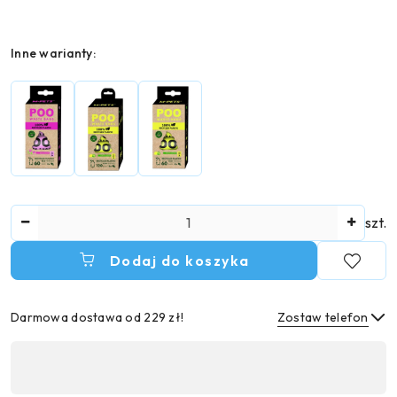
Wariant
Inne warianty:
Ilość
szt.
Dodaj do koszyka
Darmowa dostawa od 229 zł!
Zostaw telefon
Dostępność
,
Wyślij