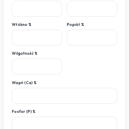
Włókno %
Popiół %
Wilgotność %
Wapń (Ca) %
Fosfor (P) %