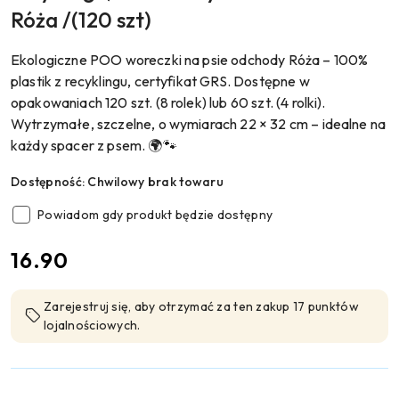
Róża /(120 szt)
Ekologiczne POO woreczki na psie odchody Róża – 100%
plastik z recyklingu, certyfikat GRS. Dostępne w
opakowaniach 120 szt. (8 rolek) lub 60 szt. (4 rolki).
Wytrzymałe, szczelne, o wymiarach 22 × 32 cm – idealne na
każdy spacer z psem. 🌍🐾
Dostępność:
Chwilowy brak towaru
Powiadom gdy produkt będzie dostępny
cena:
16.90
Zarejestruj się, aby otrzymać za ten zakup 17 punktów
lojalnościowych.