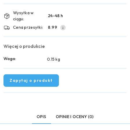
płatność
i
Wysyłka w
24-48 h
dostawa
ciągu:
Cena przesyłki:
8.99
Więcej o produkcie
Waga:
0.15 kg
Zapytaj o produkt
OPIS
OPINIE I OCENY (0)