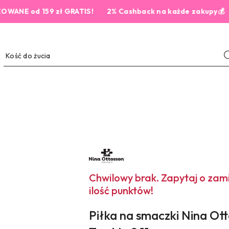
od 159 zł GRATIS!
2% Cashback na każde zakupy💰
NAZWA
PRODUCENTA:
NINA
OTTOSSON
Chwilowy brak. Zapytaj o za
ilość punktów!
Piłka na smaczki Nina Ot