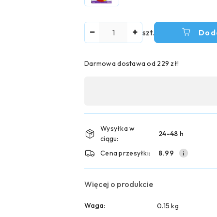
Ilość
szt.
Dod
Darmowa dostawa od 229 zł!
Dostępność
,
płatność
i
Wysyłka w
24-48 h
ciągu:
dostawa
Cena przesyłki:
8.99
Więcej o produkcie
Waga:
0.15 kg