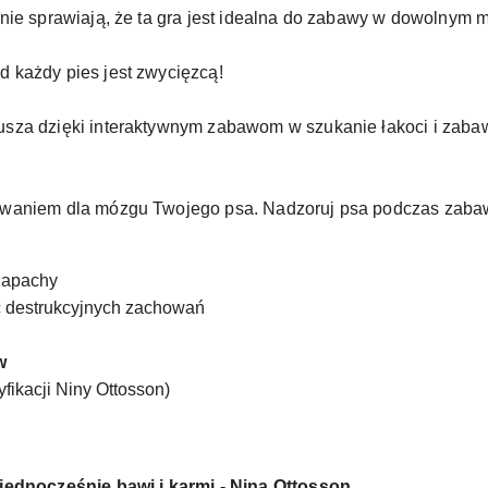
nie sprawiają, że ta gra jest idealna do zabawy w dowolnym 
 każdy pies jest zwycięzcą!
sza dzięki interaktywnym zabawom w szukanie łakoci i zaba
waniem dla mózgu Twojego psa. Nadzoruj psa podczas zabaw
 zapachy
 destrukcyjnych zachowań
w
fikacji Niny Ottosson)
jednocześnie bawi i karmi - Nina Ottosson.