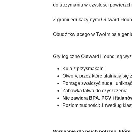
do utrzymania w czystości powierzch
Z grami edukacyjnymi Outward Hound
Obudź tkwiącego w Twoim psie geniu
Gry logiczne Outward Hound są wyz
Kula z przysmakami
Otwory, przez które ulatniają się
Pomaga zwalczyć nudę i uniknąć
Zabawka łatwa do czyszczenia
Nie zawiera BPA, PCV i ftalanó
Poziom trudności: 1 (według klasy
Wyzwanie dla psich potrzeb, które 