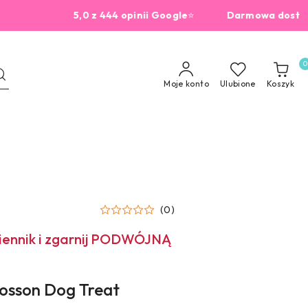
5,0 z 444 opinii Google
⭐
Darmowa dostawa od 2
0
Moje konto
Ulubione
Koszyk
(0)
miennik i zgarnij PODWÓJNĄ
tosson Dog Treat