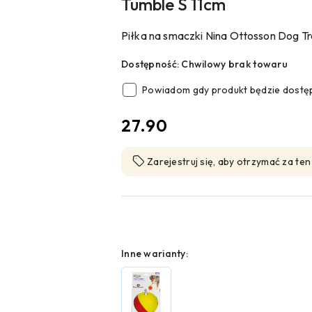
Tumble S 11cm
Piłka na smaczki Nina Ottosson Dog Tr
Dostępność:
Chwilowy brak towaru
Powiadom gdy produkt będzie dostę
cena:
27.90
Zarejestruj się, aby otrzymać za te
Wariant
Inne warianty: