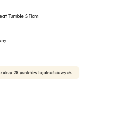
eat Tumble S 11cm
pny
n zakup 28 punktów lojalnościowych.