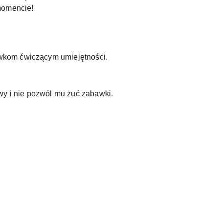
momencie!
wkom ćwiczącym umiejętności.
y i nie pozwól mu żuć zabawki.