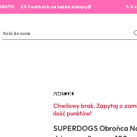
S
2% Cashback na każde zakupy💰
5,0 z 444 o
NAZWA
PRODUCENTA:
UNISZKI
Chwilowy brak. Zapytaj o za
ilość punktów!
SUPERDOGS Obrońca Nat