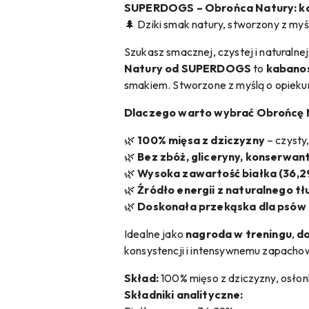
SUPERDOGS – Obrońca Natury: kab
🌲 Dziki smak natury, stworzony z my
Szukasz smacznej, czystej i naturalnej
Natury od SUPERDOGS
to
kabanos
smakiem. Stworzone z myślą o opieku
Dlaczego warto wybrać Obrońcę 
🌿
100% mięsa z dziczyzny
– czysty
🌿
Bez zbóż, gliceryny, konserwa
🌿
Wysoka zawartość białka (36,2
🌿
Źródło energii z naturalnego tł
🌿
Doskonała przekąska dla psów n
Idealne jako
nagroda w treningu
,
d
konsystencji i intensywnemu zapachow
Skład:
100% mięso z dziczyzny, osłon
Składniki analityczne: