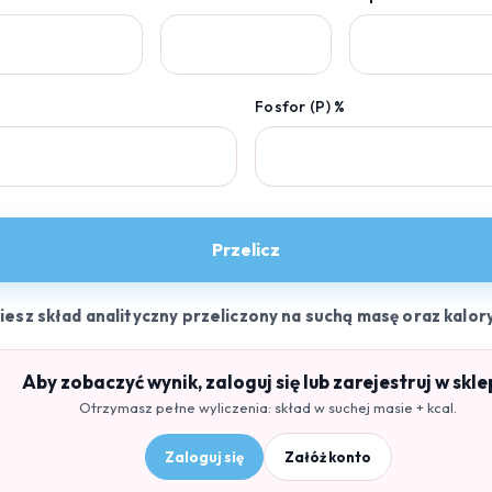
Fosfor (P) %
Przelicz
ziesz skład analityczny przeliczony na suchą masę oraz kalor
Aby zobaczyć wynik, zaloguj się lub zarejestruj w skle
Otrzymasz pełne wyliczenia: skład w suchej masie + kcal.
Zaloguj się
Załóż konto