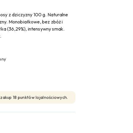
y z dziczyzny 100 g. Naturalne
zny. Monobiałkowe, bez zbóż i
ka (36,29%), intensywny smak.
.
pny
n zakup 18 punktów lojalnościowych.