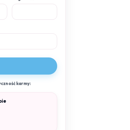
yczność karmy:
pie