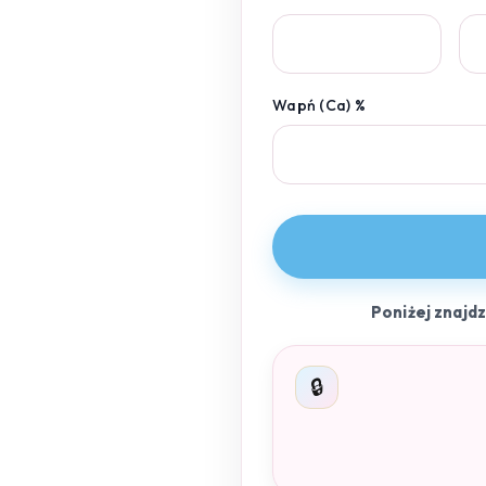
Wapń (Ca) %
Poniżej znajd
🔒