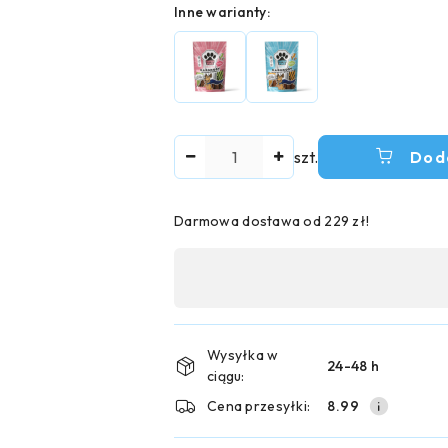
Wariant
Inne warianty:
Ilość
szt.
Dod
Darmowa dostawa od 229 zł!
Dostępność
,
płatność
i
Wysyłka w
24-48 h
ciągu:
dostawa
Cena przesyłki:
8.99