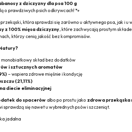
anosy z dziczyzny dla psa 100 g
ślą o prawdziwych psich odkrywcach! 🐾
 przekąski, która sprawdzi się zarówno u aktywnego psa, jak i u
y z 100% mięsa dziczyzny
, które zachwycają prostym składe
nach, którzy cenią jakość bez kompromisów.
Natury?
, monobiałkowy skład bez dodatków
ntów i sztucznych aromatów
9%)
– wspiera zdrowe mięśnie i kondycję
uszczu (21,11%)
a diecie eliminacyjnej
odatek do spacerów
albo po prostu jako
zdrowa przekąska 
i sprawdzą się nawet u wybrednych psów i szczeniąt.
ka jadalna