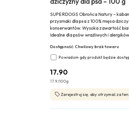
dziczyzny dla psa – 100 g
SUPERDOGS Obrońca Natury – kabanos
przysmaki dla psa z 100% mięsa dziczy
konserwantów. Wysoka zawartość biał
Idealne dla psów wrażliwych i alergików
Dostępność:
Chwilowy brak towaru
Powiadom gdy produkt będzie dostę
cena:
17.90
17.9
/
100g
Zarejestruj się, aby otrzymać za te