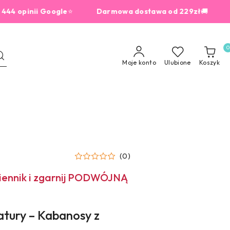
pinii Google
⭐
Darmowa dostawa od 229zł
🚚
dla z
0
Moje konto
Ulubione
Koszyk
(0)
miennik i zgarnij PODWÓJNĄ
ury – Kabanosy z