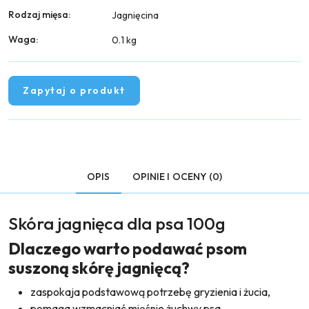
Rodzaj mięsa:
Jagnięcina
Waga:
0.1 kg
Zapytaj o produkt
OPIS
OPINIE I OCENY (0)
Skóra jagnięca dla psa 100g
Dlaczego warto podawać psom
suszoną skórę jagnięcą?
zaspokaja podstawową potrzebę gryzienia i żucia,
pomaga wzmacniać mięśnie żuchwy psa,