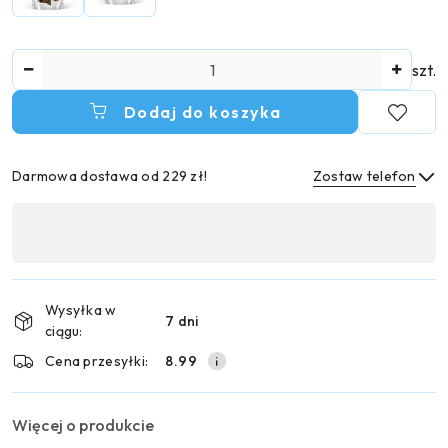
Ilość
szt.
Dodaj do koszyka
Darmowa dostawa od 229 zł!
Zostaw telefon
Dostępność
,
Wyślij
płatność
i
Wysyłka w
7 dni
dostawa
ciągu:
Cena przesyłki:
8.99
Więcej o produkcie