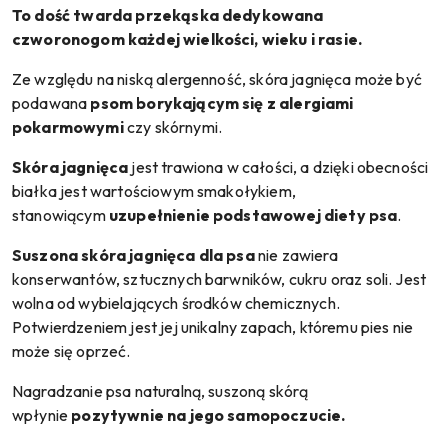
To dość twarda przekąska dedykowana
czworonogom każdej wielkości, wieku i rasie.
Ze względu na niską alergenność, skóra jagnięca może być
podawana
psom borykającym się z alergiami
pokarmowymi
czy
skórnymi.
Skóra jagnięca
jest trawiona w całości, a dzięki obecności
białka jest wartościowym smakołykiem,
stanowiącym
uzupełnienie podstawowej diety psa
.
Suszona skóra
jagnięca dla psa
nie zawiera
konserwantów, sztucznych barwników, cukru oraz soli. Jest
wolna od wybielających środków chemicznych.
Potwierdzeniem jest jej unikalny zapach, któremu pies nie
może się oprzeć.
Nagradzanie psa naturalną, suszoną skórą
wpłynie
pozytywnie na jego samopoczucie.