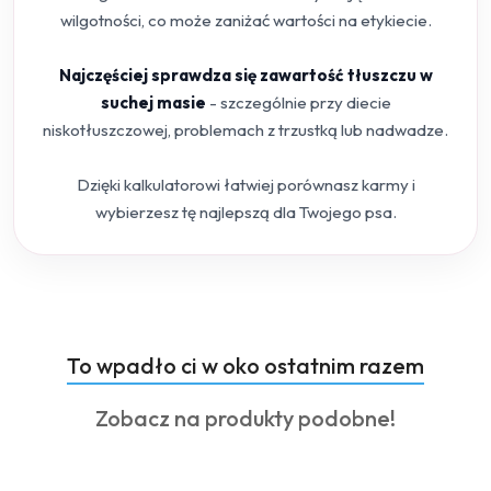
wilgotności, co może zaniżać wartości na etykiecie.
Najczęściej sprawdza się zawartość tłuszczu w
suchej masie
- szczególnie przy diecie
niskotłuszczowej, problemach z trzustką lub nadwadze.
Dzięki kalkulatorowi łatwiej porównasz karmy i
wybierzesz tę najlepszą dla Twojego psa.
Produkty
To wpadło ci w oko ostatnim razem
Pomiń karuzelę produktów
o
Produkty
Zobacz na produkty podobne!
statusie:
o
statusie: