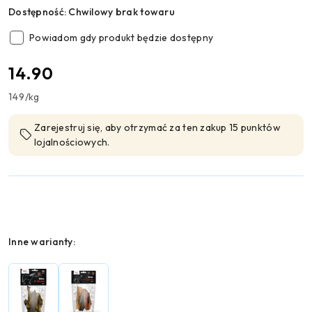
Dostępność:
Chwilowy brak towaru
Powiadom gdy produkt będzie dostępny
cena:
14.90
149
/
kg
Zarejestruj się, aby otrzymać za ten zakup 15 punktów
lojalnościowych.
Wariant
Inne warianty: