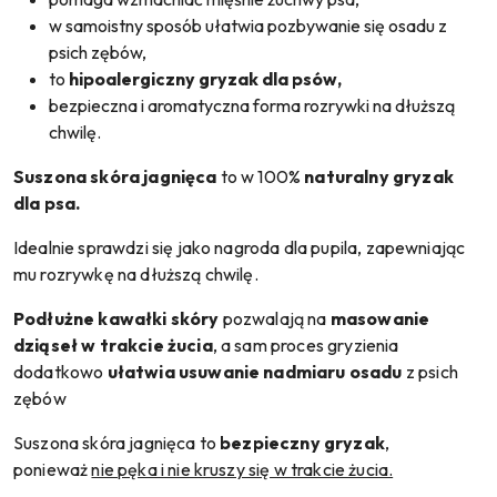
w samoistny sposób ułatwia pozbywanie się osadu z
psich zębów,
to
hipoalergiczny gryzak dla psów,
bezpieczna i aromatyczna forma rozrywki na dłuższą
chwilę.
Suszona skóra jagnięca
to w 100%
naturalny gryzak
dla psa.
Idealnie sprawdzi się jako nagroda dla pupila, zapewniając
mu rozrywkę na dłuższą chwilę.
Podłużne kawałki skóry
pozwalają na
masowanie
dziąseł w trakcie żucia
, a sam proces gryzienia
dodatkowo
ułatwia usuwanie nadmiaru osadu
z psich
zębów
Suszona skóra jagnięca to
bezpieczny gryzak
,
ponieważ
nie pęka i nie kruszy się w trakcie żucia.