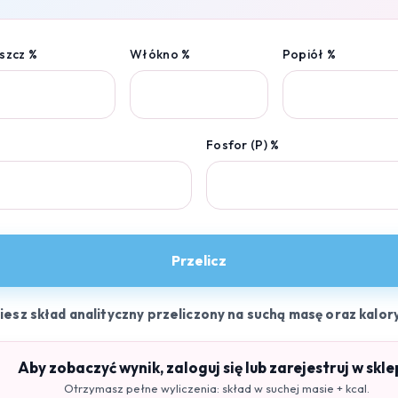
szcz %
Włókno %
Popiół %
Fosfor (P) %
Przelicz
ziesz skład analityczny przeliczony na suchą masę oraz kalor
Aby zobaczyć wynik, zaloguj się lub zarejestruj w skle
Otrzymasz pełne wyliczenia: skład w suchej masie + kcal.