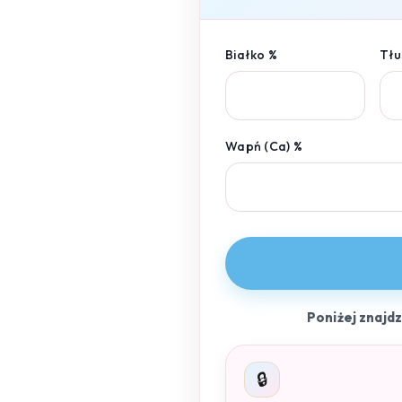
Białko %
Tłu
Wapń (Ca) %
Poniżej znajd
🔒