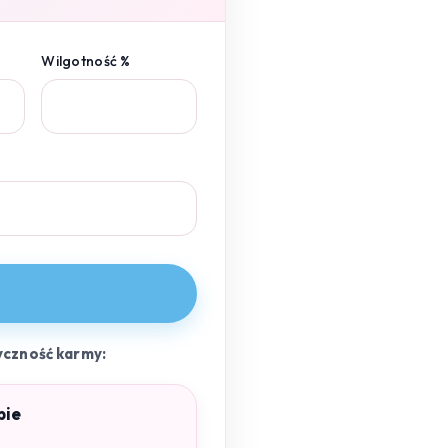
Wilgotność %
yczność karmy:
pie