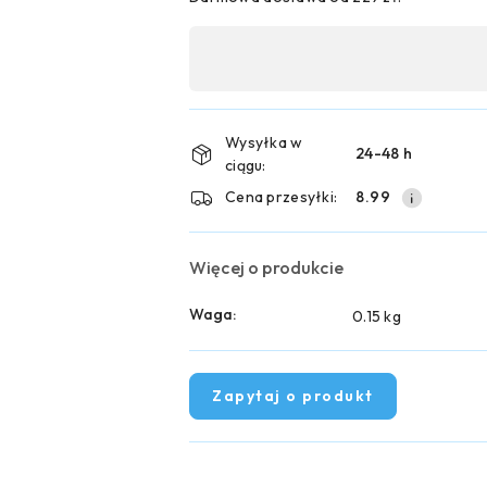
Dostępność
,
płatność
i
Wysyłka w
24-48 h
ciągu:
dostawa
Cena przesyłki:
8.99
Więcej o produkcie
Waga:
0.15 kg
Zapytaj o produkt