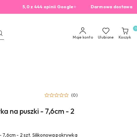
5,0 z 444 opinii Google
⭐
Darmowa dostawa od 229
0
Moje konto
Ulubione
Koszyk
(0)
a na puszki - 7,6cm - 2
- 7,6cm - 2 szt. Silikonowa pokrywka