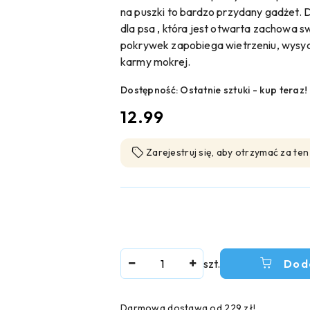
na puszki to bardzo przydany gadżet. 
dla psa , która jest otwarta zachowa s
pokrywek zapobiega wietrzeniu, wysyc
karmy mokrej.
Dostępność:
Ostatnie sztuki - kup teraz!
cena:
12.99
Zarejestruj się, aby otrzymać za te
Ilość
szt.
Dod
Darmowa dostawa od 229 zł!