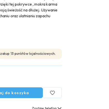
Dzięki tej pokrywce , mokra karma
woją świeżość na dłużej. Używanie
haniu oraz ulatnianiu zapachu
n zakup 13 punktów lojalnościowych.
aj do koszyka
Zostaw telefon