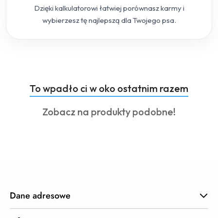
Dzięki kalkulatorowi łatwiej porównasz karmy i
wybierzesz tę najlepszą dla Twojego psa.
Produkty
To wpadło ci w oko ostatnim razem
Pomiń karuzelę produktów
o
Produkty
Zobacz na produkty podobne!
statusie:
o
statusie:
Dane adresowe