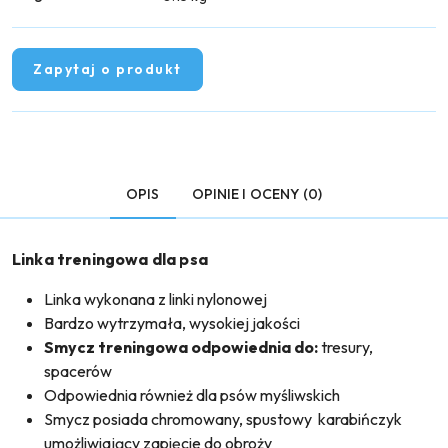
Zapytaj o produkt
OPIS
OPINIE I OCENY (0)
Linka treningowa dla psa
Linka wykonana z linki nylonowej
Bardzo wytrzymała, wysokiej jakości
Smycz treningowa odpowiednia do:
tresury,
spacerów
Odpowiednia również dla psów myśliwskich
Smycz posiada chromowany, spustowy karabińczyk
umożliwiający zapięcie do obroży