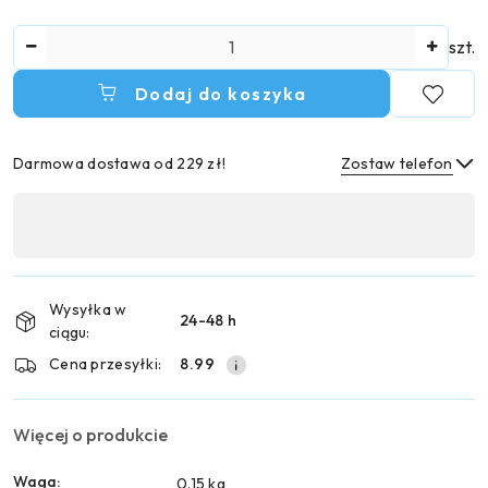
Ilość
szt.
Dodaj do koszyka
Darmowa dostawa od 229 zł!
Zostaw telefon
Dostępność
,
Wyślij
płatność
i
Wysyłka w
24-48 h
dostawa
ciągu:
Cena przesyłki:
8.99
Więcej o produkcie
Waga:
0.15 kg