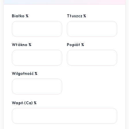
Białko %
Tłuszcz %
Włókno %
Popiół %
Wilgotność %
Wapń (Ca) %