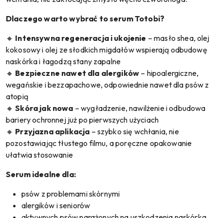
Dlaczego warto wybrać to serum Totobi?
🔸
Intensywna regeneracja i ukojenie
– masło shea, olej
kokosowy i olej ze słodkich migdałów wspierają odbudowę
naskórka i łagodzą stany zapalne
🔸
Bezpieczne nawet dla alergików
– hipoalergiczne,
wegańskie i bezzapachowe, odpowiednie nawet dla psów z
atopią
🔸
Skóra jak nowa
– wygładzenie, nawilżenie i odbudowa
bariery ochronnej już po pierwszych użyciach
🔸
Przyjazna aplikacja
– szybko się wchłania, nie
pozostawiając tłustego filmu, a poręczne opakowanie
ułatwia stosowanie
Serum idealne dla:
psów z problemami skórnymi
alergików i seniorów
aktywnych psów narażonych na uszkodzenia naskórka