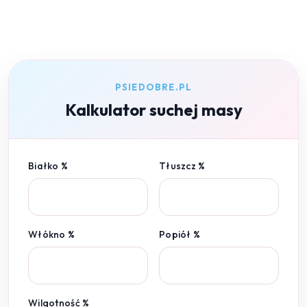
PSIEDOBRE.PL
Kalkulator suchej masy
Białko %
Tłuszcz %
Włókno %
Popiół %
Wilgotność %