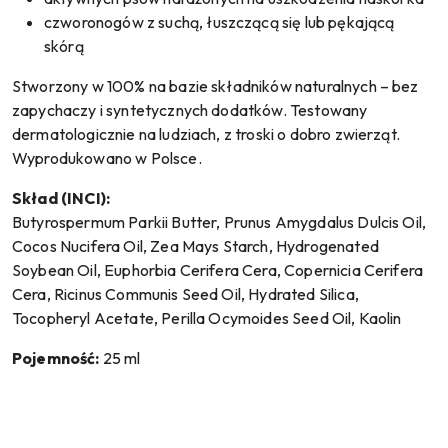
czworonogów z suchą, łuszczącą się lub pękającą
skórą
Stworzony w 100% na bazie składników naturalnych – bez
zapychaczy i syntetycznych dodatków. Testowany
dermatologicznie na ludziach, z troski o dobro zwierząt.
Wyprodukowano w Polsce.
Skład (INCI):
Butyrospermum Parkii Butter, Prunus Amygdalus Dulcis Oil,
Cocos Nucifera Oil, Zea Mays Starch, Hydrogenated
Soybean Oil, Euphorbia Cerifera Cera, Copernicia Cerifera
Cera, Ricinus Communis Seed Oil, Hydrated Silica,
Tocopheryl Acetate, Perilla Ocymoides Seed Oil, Kaolin
Pojemność:
25 ml