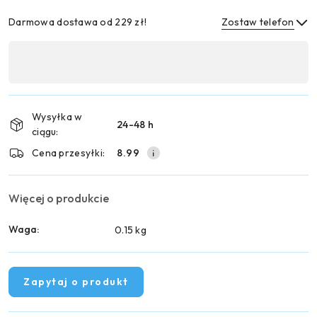
Darmowa dostawa od 229 zł!
Zostaw telefon
Dostępność
,
Wyślij
płatność
i
Wysyłka w
24-48 h
dostawa
ciągu:
Cena przesyłki:
8.99
Więcej o produkcie
Waga:
0.15 kg
Zapytaj o produkt