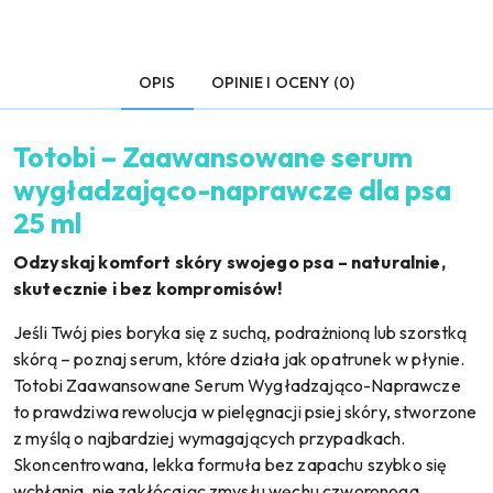
OPIS
OPINIE I OCENY (0)
Totobi – Zaawansowane serum
wygładzająco-naprawcze dla psa
25 ml
Odzyskaj komfort skóry swojego psa – naturalnie,
skutecznie i bez kompromisów!
Jeśli Twój pies boryka się z suchą, podrażnioną lub szorstką
skórą – poznaj serum, które działa jak opatrunek w płynie.
Totobi Zaawansowane Serum Wygładzająco-Naprawcze
to prawdziwa rewolucja w pielęgnacji psiej skóry, stworzone
z myślą o najbardziej wymagających przypadkach.
Skoncentrowana, lekka formuła bez zapachu szybko się
wchłania, nie zakłócając zmysłu węchu czworonoga.