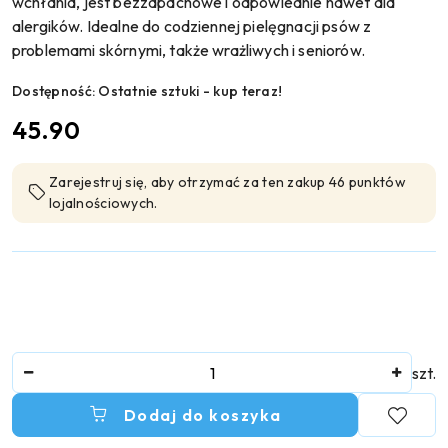
wchłania, jest bezzapachowe i odpowiednie nawet dla
alergików. Idealne do codziennej pielęgnacji psów z
problemami skórnymi, także wrażliwych i seniorów.
Dostępność:
Ostatnie sztuki - kup teraz!
cena:
45.90
Zarejestruj się, aby otrzymać za ten zakup 46 punktów
lojalnościowych.
Ilość
szt.
Dodaj do koszyka