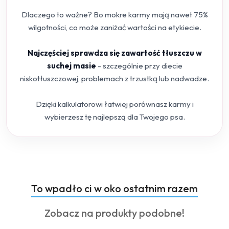
Dlaczego to ważne? Bo mokre karmy mają nawet 75%
wilgotności, co może zaniżać wartości na etykiecie.
Najczęściej sprawdza się zawartość tłuszczu w
suchej masie
- szczególnie przy diecie
niskotłuszczowej, problemach z trzustką lub nadwadze.
Dzięki kalkulatorowi łatwiej porównasz karmy i
wybierzesz tę najlepszą dla Twojego psa.
Produkty
To wpadło ci w oko ostatnim razem
Pomiń karuzelę produktów
o
Produkty
Zobacz na produkty podobne!
statusie:
o