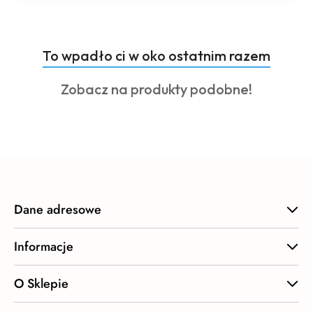
Produkty
To wpadło ci w oko ostatnim razem
Pomiń karuzelę produktów
o
Produkty
Zobacz na produkty podobne!
statusie:
o
statusie:
Dane adresowe
Informacje
O Sklepie