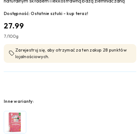
naturalnym składem i lekkostrawną bazą ziemniaczaną
Dostępność:
Ostatnie sztuki - kup teraz!
cena:
27.99
7
/
100g
Zarejestruj się, aby otrzymać za ten zakup 28 punktów
lojalnościowych.
Wariant
Inne warianty: