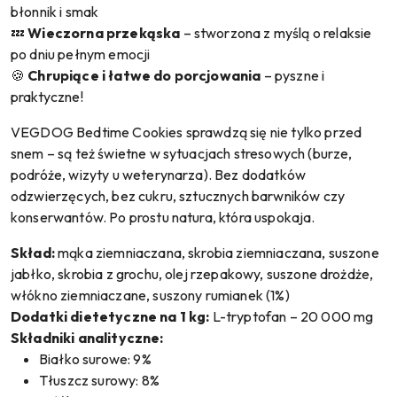
błonnik i smak
💤
Wieczorna przekąska
– stworzona z myślą o relaksie
po dniu pełnym emocji
🍪
Chrupiące i łatwe do porcjowania
– pyszne i
praktyczne!
VEGDOG Bedtime Cookies sprawdzą się nie tylko przed
snem – są też świetne w sytuacjach stresowych (burze,
podróże, wizyty u weterynarza). Bez dodatków
odzwierzęcych, bez cukru, sztucznych barwników czy
konserwantów. Po prostu natura, która uspokaja.
Skład:
mąka ziemniaczana, skrobia ziemniaczana, suszone
jabłko, skrobia z grochu, olej rzepakowy, suszone drożdże,
włókno ziemniaczane, suszony rumianek (1%)
Dodatki dietetyczne na 1 kg:
L-tryptofan – 20 000 mg
Składniki analityczne:
Białko surowe: 9%
Tłuszcz surowy: 8%