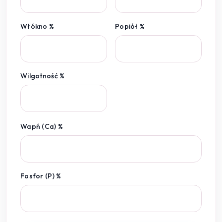
Włókno %
Popiół %
Wilgotność %
Wapń (Ca) %
Fosfor (P) %