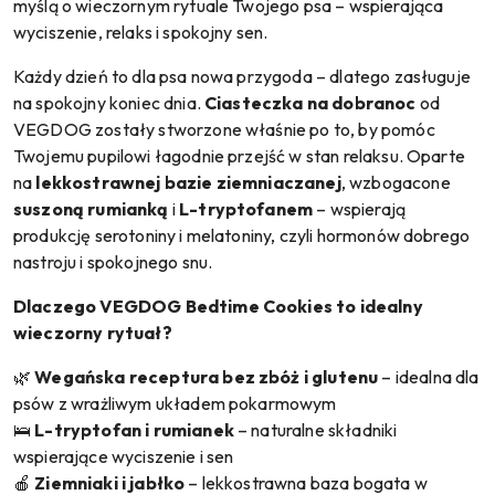
myślą o wieczornym rytuale Twojego psa – wspierająca
wyciszenie, relaks i spokojny sen.
Każdy dzień to dla psa nowa przygoda – dlatego zasługuje
na spokojny koniec dnia.
Ciasteczka na dobranoc
od
VEGDOG zostały stworzone właśnie po to, by pomóc
Twojemu pupilowi łagodnie przejść w stan relaksu. Oparte
na
lekkostrawnej bazie ziemniaczanej
, wzbogacone
suszoną rumianką
i
L-tryptofanem
– wspierają
produkcję serotoniny i melatoniny, czyli hormonów dobrego
nastroju i spokojnego snu.
Dlaczego VEGDOG Bedtime Cookies to idealny
wieczorny rytuał?
🌿
Wegańska receptura bez zbóż i glutenu
– idealna dla
psów z wrażliwym układem pokarmowym
🛌
L-tryptofan i rumianek
– naturalne składniki
wspierające wyciszenie i sen
🍎
Ziemniaki i jabłko
– lekkostrawna baza bogata w