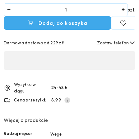
Ilość
szt.
Dodaj do koszyka
Darmowa dostawa od 229 zł!
Zostaw telefon
Dostępność
,
Wyślij
płatność
i
Wysyłka w
24-48 h
dostawa
ciągu:
Cena przesyłki:
8.99
Więcej o produkcie
Rodzaj mięsa:
Wege