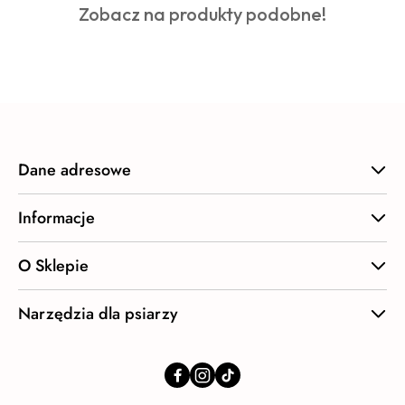
Produkty
Zobacz na produkty podobne!
statusie:
o
statusie:
Dane adresowe
Informacje
O Sklepie
Narzędzia dla psiarzy