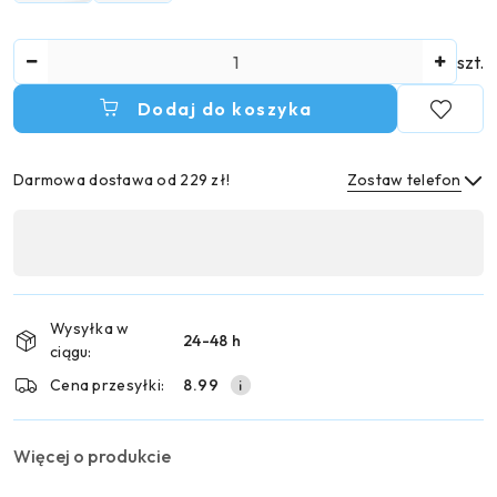
Ilość
szt.
Dodaj do koszyka
Darmowa dostawa od 229 zł!
Zostaw telefon
Dostępność
,
Wyślij
płatność
i
Wysyłka w
24-48 h
dostawa
ciągu:
Cena przesyłki:
8.99
Więcej o produkcie