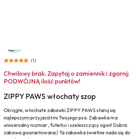
NAZWA
PRODUCENTA:
ZIPPY
(1)
PAWS
Chwilowy brak. Zapytaj o zamiennik i zgarnij
PODWÓJNĄ ilość punktów!
ZIPPY PAWS włochaty szop
Okrągłe, włochate zabawki ZIPPY PAWS staną się
najlepszymi przyjaciółmi Twojego psa. Zabawka ma
uniwersalny rozmiar , futerko i szeleszczący ogon! Dobra
zabawa gwarantowana:) Ta zabawka świetnie nada się do