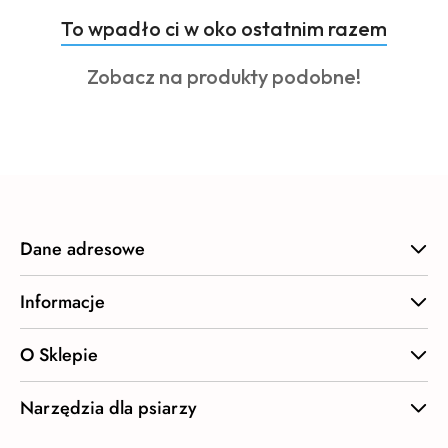
Produkty
To wpadło ci w oko ostatnim razem
Pomiń karuzelę produktów
o
Produkty
Zobacz na produkty podobne!
statusie:
o
statusie:
Dane adresowe
Informacje
O Sklepie
Narzędzia dla psiarzy