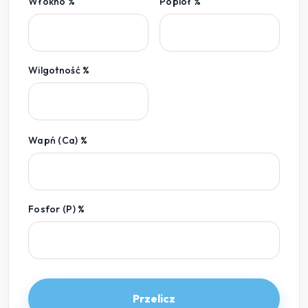
Włókno %
Popiół %
Wilgotność %
Wapń (Ca) %
Fosfor (P) %
Przelicz