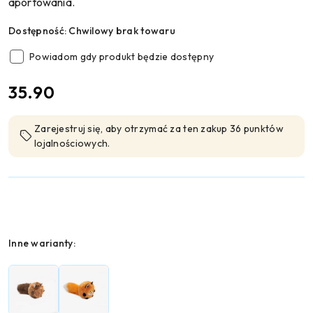
aportowania.
Dostępność:
Chwilowy brak towaru
Powiadom gdy produkt będzie dostępny
cena:
35.90
Zarejestruj się, aby otrzymać za ten zakup 36 punktów
lojalnościowych.
Wariant
Inne warianty: