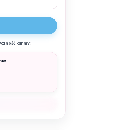
yczność karmy:
pie