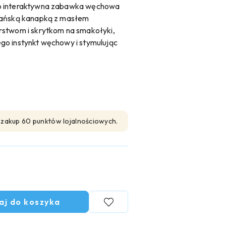
to interaktywna zabawka węchowa
ykańską kanapką z masłem
rstwom i skrytkom na smakołyki,
go instynkt węchowy i stymulując
n zakup 60 punktów lojalnościowych.
aj do koszyka