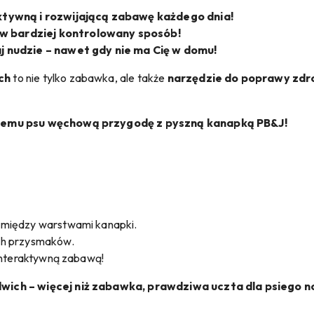
aktywną i rozwijającą zabawę każdego dnia!
w bardziej kontrolowany sposób!
j nudzie – nawet gdy nie ma Cię w domu!
ch
to nie tylko zabawka, ale także
narzędzie do poprawy zdr
ojemu psu węchową przygodę z pyszną kanapką PB&J!
pomiędzy warstwami kanapki.
ych przysmaków.
ę interaktywną zabawą!
wich – więcej niż zabawka, prawdziwa uczta dla psiego n