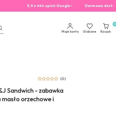
5,0 z 444 opinii Google
⭐
Darmowa dostawa od 2
0
Moje konto
Ulubione
Koszyk
(0)
B&J Sandwich - zabawka
 masło orzechowe i