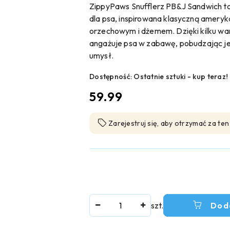
ZippyPaws Snufflerz PB&J Sandwich 
dla psa, inspirowana klasyczną amer
orzechowym i dżemem. Dzięki kilku wa
angażuje psa w zabawę, pobudzając je
umysł.
Dostępność:
Ostatnie sztuki - kup teraz!
cena:
59.99
Zarejestruj się, aby otrzymać za te
Ilość
szt.
Dod