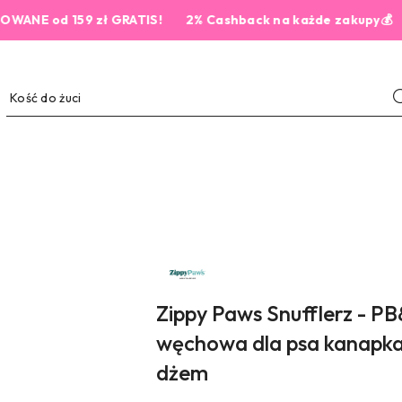
od 159 zł GRATIS!
2% Cashback na każde zakupy💰
NAZWA
PRODUCENTA:
ZIPPY
PAWS
Zippy Paws Snufflerz - P
węchowa dla psa kanapka
dżem