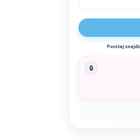
Poniżej znajd
🔒