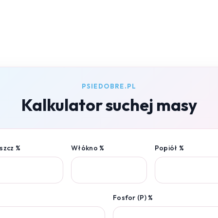
PSIEDOBRE.PL
Kalkulator suchej masy
szcz %
Włókno %
Popiół %
Fosfor (P) %