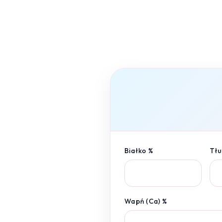
Białko %
Tłu
Wapń (Ca) %