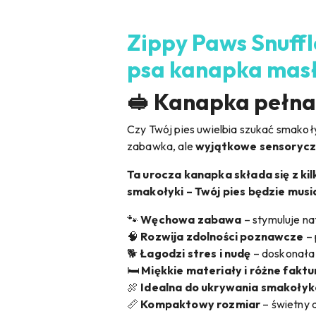
Zippy Paws Snuff
psa kanapka masł
🥪 Kanapka pełna
Czy Twój pies uwielbia szukać smak
zabawka, ale
wyjątkowe sensorycz
Ta urocza kanapka składa się z k
smakołyki – Twój pies będzie musia
🐾
Węchowa zabawa
– stymuluje na
🧠
Rozwija zdolności poznawcze
– 
🐕
Łagodzi stres i nudę
– doskonała
🛏️
Miękkie materiały i różne faktu
🍖
Idealna do ukrywania smakoły
📏
Kompaktowy rozmiar
– świetny d