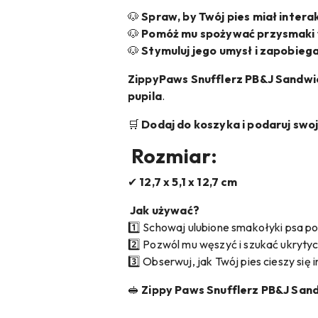
🐶
Spraw, by Twój pies miał inter
🐶
Pomóż mu spożywać przysmaki 
🐶
Stymuluj jego umysł i zapobiega
ZippyPaws Snufflerz PB&J Sandwi
pupila
.
🛒
Dodaj do koszyka i podaruj sw
Rozmiar:
✔
12,7 x 5,1 x 12,7 cm
Jak używać?
1️⃣ Schowaj ulubione smakołyki psa 
2️⃣ Pozwól mu węszyć i szukać ukryt
3️⃣ Obserwuj, jak Twój pies cieszy si
🥪
Zippy Paws Snufflerz PB&J Sand