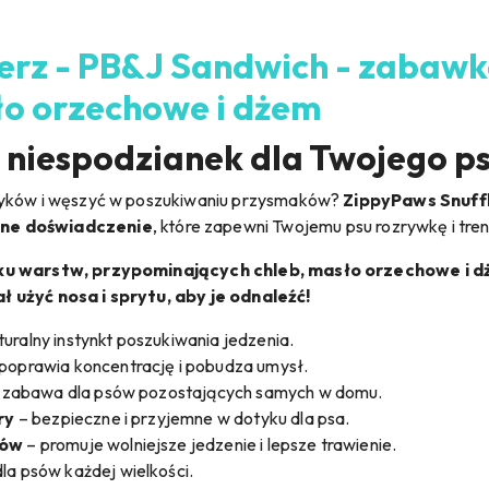
lerz - PB&J Sandwich - zabaw
o orzechowe i dżem
 niespodzianek dla Twojego p
ołyków i węszyć w poszukiwaniu przysmaków?
ZippyPaws Snuff
ne doświadczenie
, które zapewni Twojemu psu rozrywkę i tr
ilku warstw, przypominających chleb, masło orzechowe i 
ł użyć nosa i sprytu, aby je odnaleźć!
turalny instynkt poszukiwania jedzenia.
poprawia koncentrację i pobudza umysł.
 zabawa dla psów pozostających samych w domu.
ry
– bezpieczne i przyjemne w dotyku dla psa.
ków
– promuje wolniejsze jedzenie i lepsze trawienie.
la psów każdej wielkości.