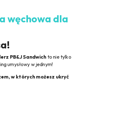
ka węchowa dla
sa!
lerz PB&J Sandwich
to nie tylko
ening umysłowy w jednym!
dżem, w których możesz ukryć