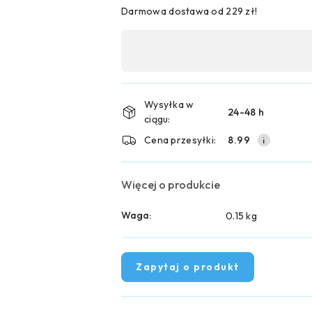
Darmowa dostawa od 229 zł!
Dostępność
,
płatność
i
Wysyłka w
24-48 h
ciągu:
dostawa
Cena przesyłki:
8.99
Więcej o produkcie
Waga:
0.15 kg
Zapytaj o produkt