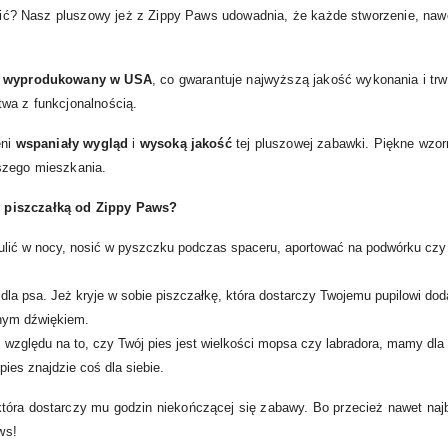
bawić? Nasz pluszowy jeż z Zippy Paws udowadnia, że każde stworzenie, naw
t
wyprodukowany w USA
, co gwarantuje najwyższą jakość wykonania i trw
twa z funkcjonalnością.
eni
wspaniały wygląd
i
wysoką jakość
tej pluszowej zabawki. Piękne wzorn
szego mieszkania.
 piszczałką od Zippy Paws?
tulić w nocy, nosić w pyszczku podczas spaceru, aportować na podwórku czy
 dla psa. Jeż kryje w sobie piszczałkę, która dostarczy Twojemu pupilowi do
nym dźwiękiem.
z względu na to, czy Twój pies jest wielkości mopsa czy labradora, mamy dla
pies znajdzie coś dla siebie.
tóra dostarczy mu godzin niekończącej się zabawy. Bo przecież nawet najb
ws!