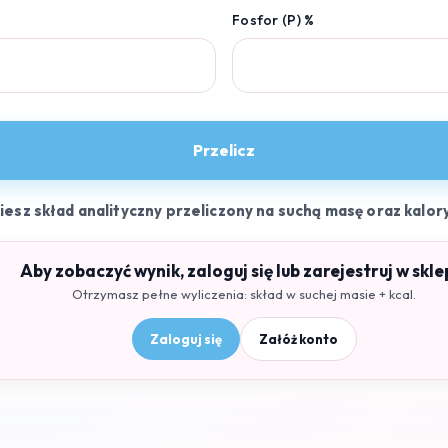
Fosfor (P) %
Przelicz
ziesz skład analityczny przeliczony na suchą masę oraz kalor
Aby zobaczyć wynik, zaloguj się lub zarejestruj w skle
Otrzymasz pełne wyliczenia: skład w suchej masie + kcal.
Zaloguj się
Załóż konto