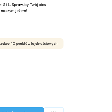
S i L. Spraw, by Twój pies
z naszym jeżem!
n zakup 40 punktów lojalnościowych.