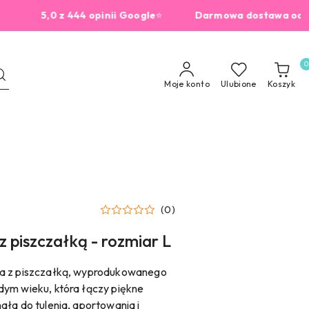
5,0 z 444 opinii Google
⭐
Darmowa dostawa od 229zł
0
Moje konto
Ulubione
Koszyk
(0)
z piszczałką - rozmiar L
ża z piszczałką, wyprodukowanego
dym wieku, która łączy piękne
ała do tulenia, aportowania i