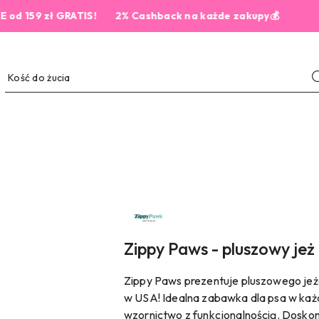
9 zł GRATIS!
2% Cashback na każde zakupy💰
NAZWA
PRODUCENTA:
ZIPPY
PAWS
Zippy Paws - pluszowy jeż 
Zippy Paws prezentuje pluszowego je
w USA! Idealna zabawka dla psa w każ
wzornictwo z funkcjonalnością. Doskon