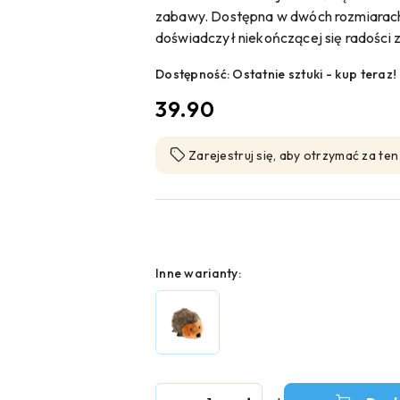
zabawy. Dostępna w dwóch rozmiarach: 
doświadczył niekończącej się radości 
Dostępność:
Ostatnie sztuki - kup teraz!
cena:
39.90
Zarejestruj się, aby otrzymać za te
Wariant
Inne warianty:
Ilość