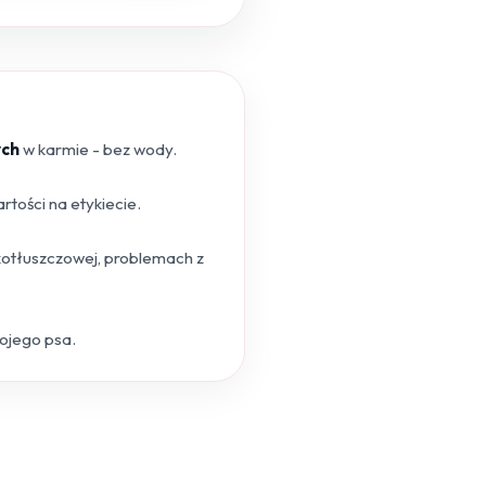
ych
w karmie - bez wody.
tości na etykiecie.
skotłuszczowej, problemach z
wojego psa.