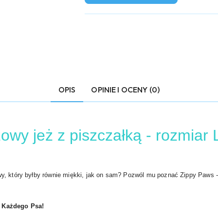
OPIS
OPINIE I OCENY (0)
owy jeż z piszczałką - rozmiar 
y, który byłby równie miękki, jak on sam? Pozwól mu poznać Zippy Paws -
i Każdego Psa!