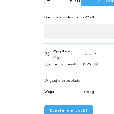
szt.
Dod
Darmowa dostawa od 229 zł!
Dostępność
,
płatność
i
Wysyłka w
24-48 h
ciągu:
dostawa
Cena przesyłki:
8.99
Więcej o produkcie
Waga:
0.15 kg
Zapytaj o produkt