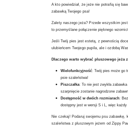
A kto powiedział, że jeże nie potrafią się 
zabawką Twojego psa!
Zalety naszego jeża? Przede wszystkim jes
to przemyślane połączenie pięknego wzornic
Jeśli Twój pies jest estetą, z pewnością doc
ulubieńcem Twojego pupila, ale i ozdobą Wa
Dlaczego warto wybrać pluszowego jeża z
Wielofunkcyjność
: Twój pies może go 
psie szaleństwa!
Piszczałka
: To nie jest zwykła zabawka
szarpnięcie zostanie nagrodzone zabaw
Dostępność w dwóch rozmiarach
: Be
dostępny jest w wersji S i L, więc każdy 
Nie czekaj! Podaruj swojemu psu zabawkę, k
szaleństwa z pluszowym jeżem od Zippy Pa