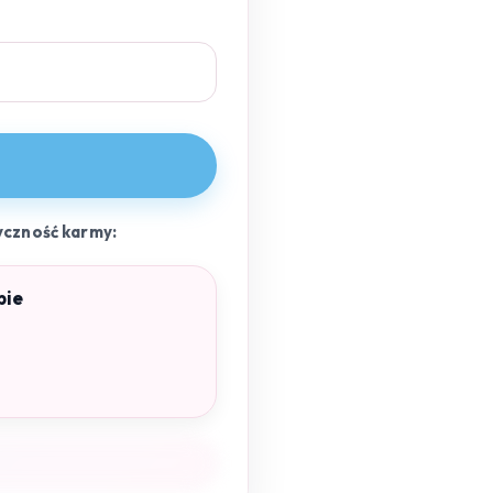
yczność karmy:
pie