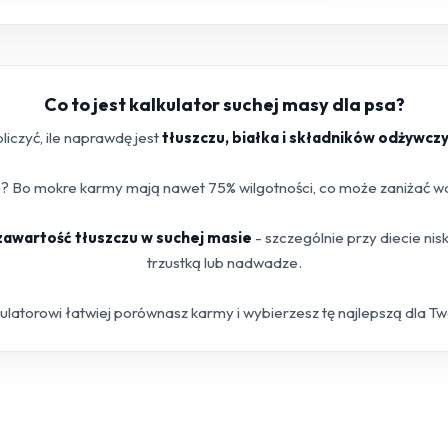
Co to jest kalkulator suchej masy dla psa?
iczyć, ile naprawdę jest
tłuszczu, białka i składników odżywcz
 Bo mokre karmy mają nawet 75% wilgotności, co może zaniżać war
 zawartość tłuszczu w suchej masie
- szczególnie przy diecie ni
trzustką lub nadwadze.
kulatorowi łatwiej porównasz karmy i wybierzesz tę najlepszą dla T