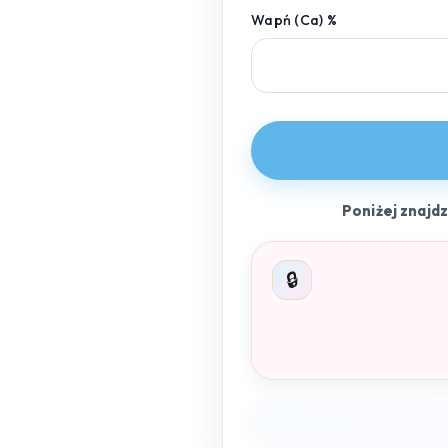
Wapń (Ca) %
Poniżej znajd
🔒