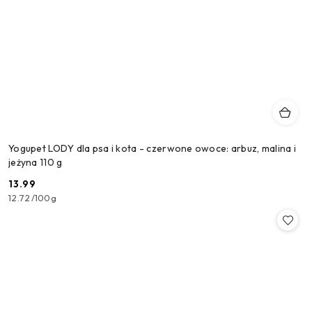
Yogupet LODY dla psa i kota - czerwone owoce: arbuz, malina i
jeżyna 110 g
13.99
Cena:
12.72
/
100g