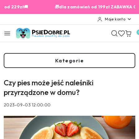
Przejdź do treści głównej
Przejdź do wyszukiwarki
Przejdź do moje konto
Przejdź do menu głównego
Przejdź do stopki
29zł
🚚
🎁dla zamówień od 199zł ZABAWKA GRATIS✨
Moje konto
Kategorie
Czy pies może jeść naleśniki
przyrządzone w domu?
2023-09-03 12:00:00