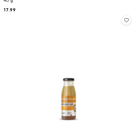
40 g
17.99
Cena: