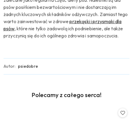
zalecane jako regularna część diety psa.
Naleśniki są dla
psów posiłkiem bezwartościowym i nie dostarczają im
żadnych kluczowych składników odżywczych.
Zamiast tego
warto zainwestować w zdrowe
przekąski i przysmaki dla
psów
, które nie tylko zadowolą ich podniebienie, ale także
przyczynią się do ich ogólnego zdrowia i samopoczucia.
Autor:
psiedobre
Produkty
Polecamy z całego serca!
Pomiń karuzelę produktów
o
statusie: