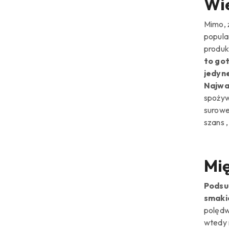
Wie
Mimo, 
popula
produk
to go
jedyne
Najwa
spożyw
surowe
szans 
Mi
Podsu
smak
polędw
wtedy 