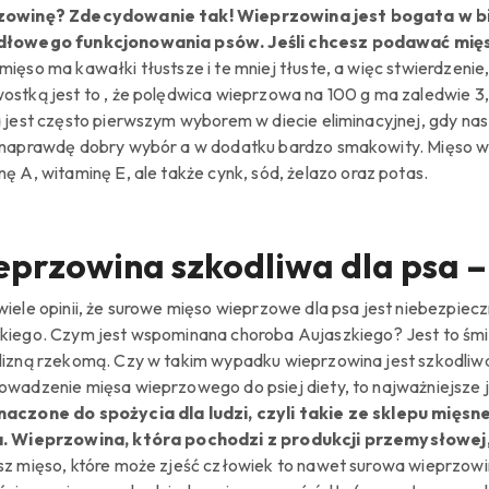
zowinę? Zdecydowanie tak! Wieprzowina jest bogata w bia
dłowego funkcjonowania psów. Jeśli chcesz podawać mięs
ięso ma kawałki tłustsze i te mniej tłuste, a więc stwierdzenie,
ostką jest to
,
że polędwica wieprzowa na 100 g ma zaledwie 3,5
a jest często pierwszym wyborem w diecie eliminacyjnej, gdy na
 naprawdę dobry wybór a w dodatku bardzo smakowity.
Mięso w
nę A, witaminę E, ale także cynk, sód
,
żelazo oraz potas.
przowina szkodliwa dla psa –
wiele opinii, że surowe mięso wieprzowe dla psa jest niebezpie
kiego
.
Czym jest wspominana choroba
Aujaszkiego
? Jest to ś
lizną rzekomą. Czy w takim wypadku wieprzowina jest szkodliwa 
owadzenie mięsa wieprzowego do psiej diety, to najważniejsze j
aczone do spożycia dla ludzi, czyli takie ze sklepu mięs
.
Wieprzowina
,
która pochodzi z produkcji przemysłowej
sz mięso, które może zjeść człowiek to nawet surowa wieprzowi