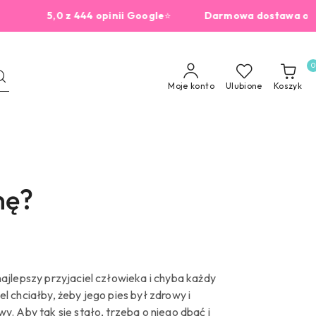
z 444 opinii Google
⭐
Darmowa dostawa od 229zł

0
Moje konto
Ulubione
Koszyk
nę?
najlepszy przyjaciel człowieka i chyba każdy
el chciałby, żeby jego pies był zdrowy i
wy.
Aby tak się stało, trzeba o niego dbać i