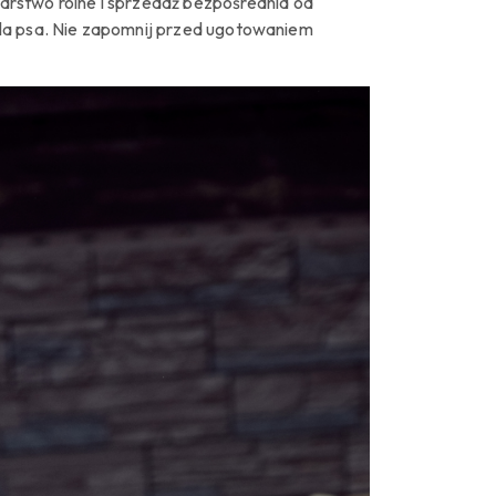
arstwo rolne i sprzedaż bezpośrednia od
a psa.
Nie zapomnij przed ugotowaniem