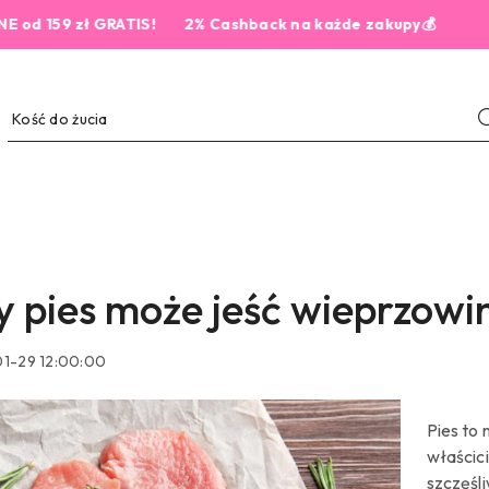
RATIS!
2% Cashback na każde zakupy💰
5,0 
y pies może jeść wieprzowi
1-29 12:00:00
Pies to 
właścici
szczęśli