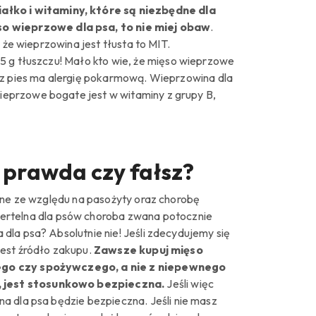
łko i witaminy, które są niezbędne dla
o wieprzowe dla psa, to nie miej obaw
.
 że wieprzowina jest tłusta to MIT.
 g tłuszczu!
Mało kto wie, że mięso wieprzowe
sz pies ma alergię pokarmową.
Wieprzowina dla
ieprzowe bogate jest w witaminy z grupy B,
 prawda czy fałsz?
czne ze względu na pasożyty oraz chorobę
miertelna dla psów choroba zwana potocznie
dla psa? Absolutnie nie!
Jeśli zdecydujemy się
est źródło zakupu.
Zawsze kupuj mięso
nego czy spożywczego, a nie z niepewnego
, jest stosunkowo bezpieczna.
Jeśli więc
na dla psa będzie bezpieczna.
Jeśli nie masz