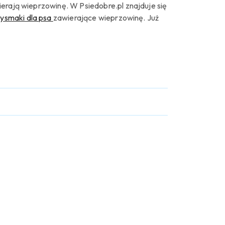
ierają wieprzowinę.
W
Psiedobre
.pl znajduje się
zysmaki dla psa
zawierające wieprzowinę.
Już