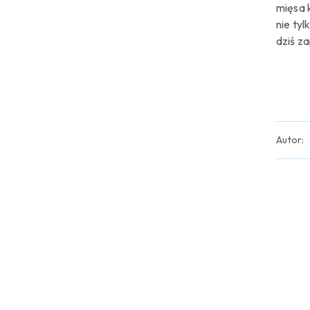
mięsa 
nie tyl
dziś z
Autor:
Pomiń karuzelę produktów