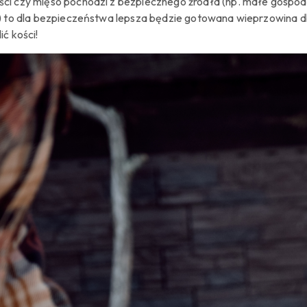
ci czy mięso pochodzi z bezpiecznego źródła
(
np. małe gospod
a) to dla bezpieczeństwa lepsza będzie gotowana wieprzowina dl
ić kości!