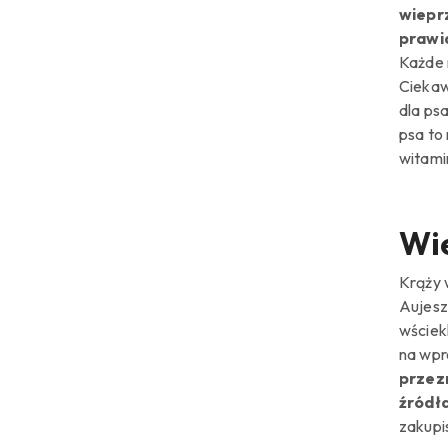
wiepr
prawi
Każde m
Ciekaw
dla ps
psa to
witami
Wie
Krąży 
Aujesz
wściek
na wpr
przezn
źródła
zakupi