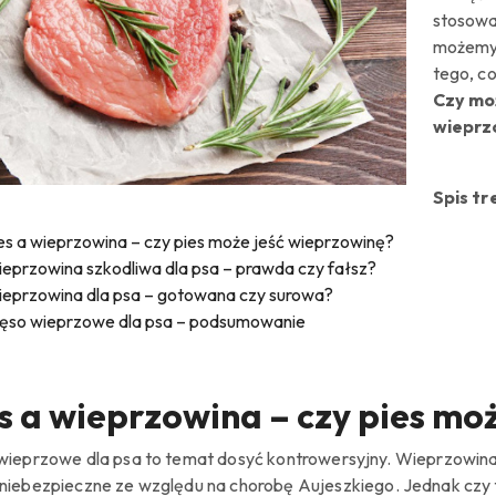
stosowa
możemy 
tego, co
Czy mo
wieprz
Spis tr
es a wieprzowina – czy pies może jeść wieprzowinę?
eprzowina szkodliwa dla psa – prawda czy fałsz?
eprzowina dla psa – gotowana czy surowa?
ęso wieprzowe dla psa – podsumowanie
s a wieprzowina – czy pies mo
wieprzowe dla psa to temat dosyć kontrowersyjny.
Wieprzowina 
niebezpieczne ze względu na chorobę
Aujeszkiego
.
Jednak czy 