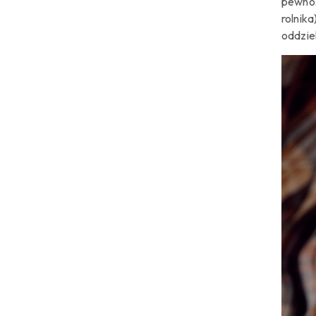
pewnoś
rolnik
oddziel