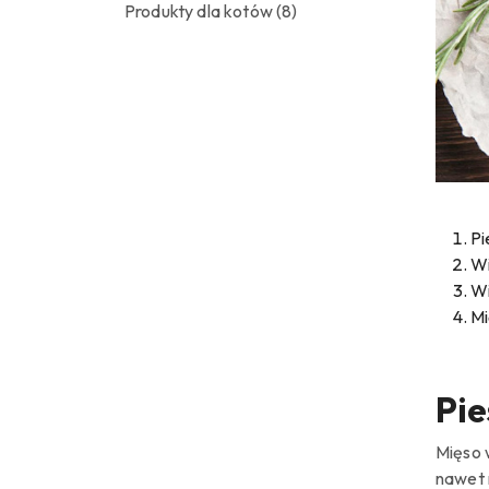
Produkty dla kotów
(8)
Pi
Wi
Wi
Mi
Pie
Mięso 
nawet 