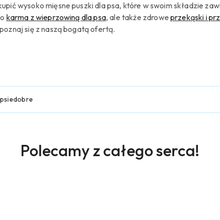
kupić wysoko mięsne puszki dla psa, które w swoim składzie zaw
ko
karma z wieprzowiną dla psa
,
ale
także zdrowe
przekąski i pr
apoznaj się z naszą bogatą ofertą.
psiedobre
Produkty
Polecamy z całego serca!
o
statusie: