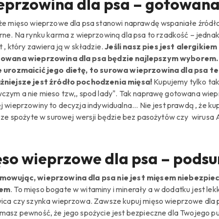
przowina dla psa – gotowana
że
mięso wieprzowe dla psa stanowi naprawdę wspaniałe źródło 
rne.
Na rynku karma z wieprzowiną dla psa to rzadkość – jednak
t
,
który zawiera ją w składzie.
Jeśli nasz pies jest alergiki
towana wieprzowina dla psa będzie najlepszym wyborem.
 urozmaicić jego dietę, to surowa wieprzowina dla psa t
żniejsze jest źródło pochodzenia mięsa!
Kupujemy tylko tak
czym a nie mieso tzw,, spod lady". Tak naprawę gotowana wie
j wieprzowiny to decyzja indywidualna... Nie jest prawdą , że
, ze spożyte w surowej wersji będzie bez pasożytów czy wirus
ęso wieprzowe dla psa – pod
mowując, wieprzowina dla psa nie jest mięsem niebezpiec
iem
. To mięso bogate w witaminy i minerały a w dodatku jest lek
ica czy szynka wieprzowa.
Zawsze kupuj mięso wieprzowe dla ps
masz pewność, że jego spożycie jest bezpieczne dla Twojego pu