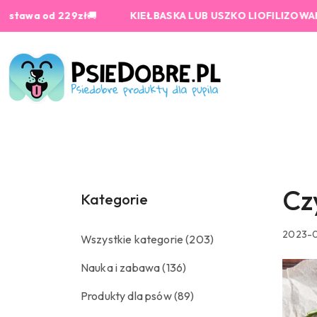
Przejdź do treści głównej
Przejdź do wyszukiwarki
Przejdź do moje konto
Przejdź do menu głównego
Przejdź do stopki
9zł
🚚
KIEŁBASKA LUB USZKO LIOFILIZOWANE od 159 zł G
Cz
Kategorie
2023-0
Wszystkie kategorie
(203)
Nauka i zabawa
(136)
Produkty dla psów
(89)