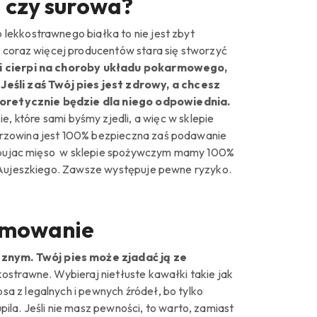
 czy surowa?
lekkostrawnego białka to nie jest zbyt
 coraz więcej producentów stara się stworzyć
em i cierpi na choroby układu pokarmowego,
Jeśli zaś Twój pies jest zdrowy, a chcesz
eoretycznie będzie dla niego odpowiednia.
ie
,
które sami byśmy zjedli, a więc w sklepie
przowina jest 100% bezpieczna zaś podawanie
 kupujac mięso w sklepie spożywczym mamy 100%
a Aujeszkiego. Zawsze występuje pewne ryzyko.
sumowanie
znym. Twój pies może zjadać ją ze
kostrawne. Wybieraj nietłuste kawałki takie jak
a z legalnych i pewnych źródeł, bo tylko
pila.
Jeśli nie masz pewności, to warto, zamiast