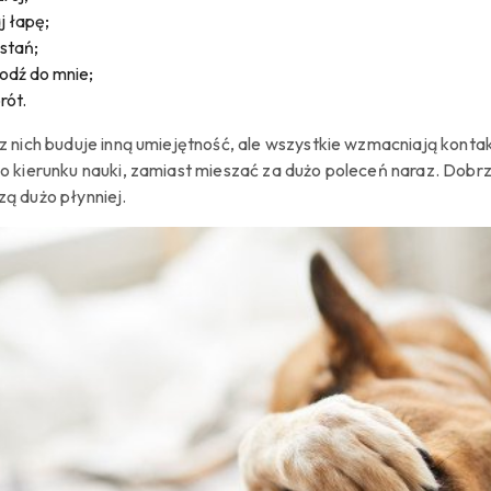
j łapę;
stań;
odź do mnie;
rót.
z nich buduje inną umiejętność, ale wszystkie wzmacniają konta
o kierunku nauki, zamiast mieszać za dużo poleceń naraz. Dobrze
ą dużo płynniej.