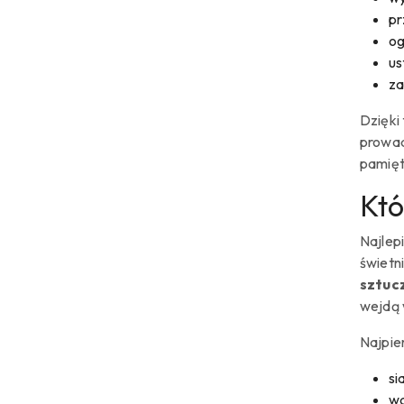
pr
og
us
za
Dzięki 
prowadz
pamięt
Któ
Najlep
świetn
sztucz
wejdą 
Najpie
si
wa