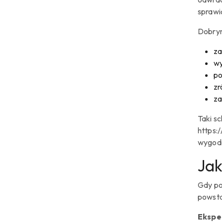
sprawić
Dobrym
za
wy
po
zr
za
Taki s
https:
wygodn
Jak
Gdy po
powsta
Eksper