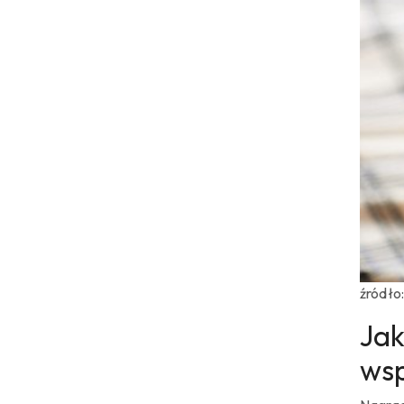
źródło
Jak
ws