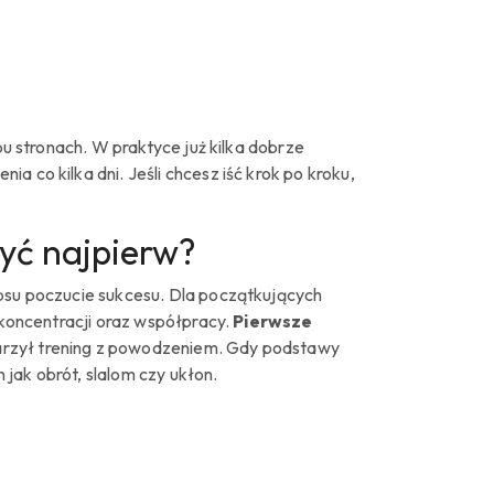
bu stronach. W praktyce już kilka dobrze
 co kilka dni. Jeśli chcesz iść krok po kroku,
yć najpierw?
 psu poczucie sukcesu. Dla początkujących
ą koncentracji oraz współpracy.
Pierwsze
arzył trening z powodzeniem. Gdy podstawy
jak obrót, slalom czy ukłon.