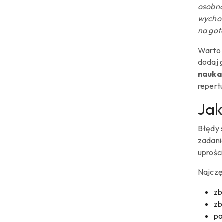
osobno
wychod
na got
Warto 
dodaj 
nauka
repert
Jak
Błędy 
zadanie
uprośc
Najczę
zb
zb
po