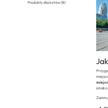
Produkty dla kotów
(8)
Jak
Przygo
miejsc
miejsc
smakoł
Zanim 
wy