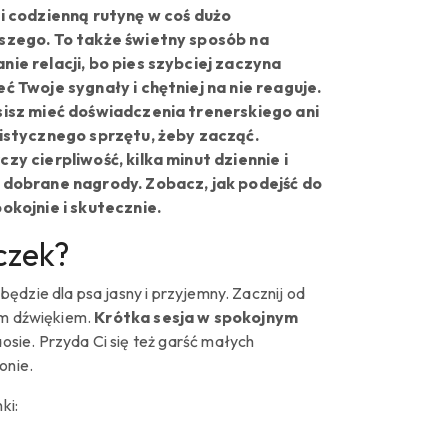
i codzienną rutynę w coś dużo
szego. To także świetny sposób na
ie relacji, bo pies szybciej zaczyna
ć Twoje sygnały i chętniej na nie reaguje.
isz mieć doświadczenia trenerskiego ani
istycznego sprzętu, żeby zacząć.
zy cierpliwość, kilka minut dziennie i
 dobrane nagrody. Zobacz, jak podejść do
okojnie i skutecznie.
czek?
ędzie dla psa jasny i przyjemny. Zacznij od
dym dźwiękiem.
Krótka sesja w spokojnym
osie. Przyda Ci się też garść małych
onie.
ki: