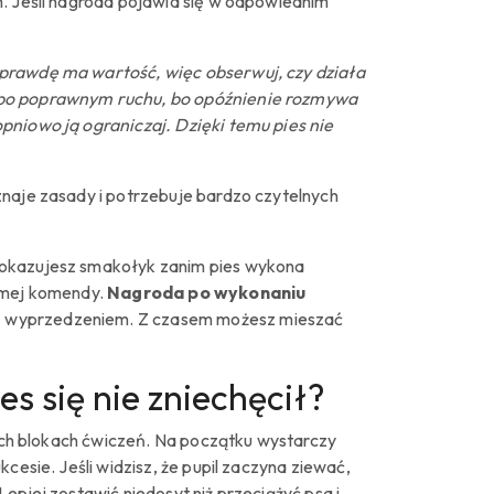
m. Jeśli nagroda pojawia się w odpowiednim
aprawdę ma wartość, więc obserwuj, czy działa
u po poprawnym ruchu, bo opóźnienie rozmywa
pniowo ją ograniczaj. Dzięki temu pies nie
znaje zasady i potrzebuje bardzo czytelnych
pokazujesz smakołyk zanim pies wykona
samej komendy.
Nagroda po wykonaniu
j z wyprzedzeniem. Z czasem możesz mieszać
es się nie zniechęcił?
gich blokach ćwiczeń. Na początku wystarczy
cesie. Jeśli widzisz, że pupil zaczyna ziewać,
epiej zostawić niedosyt niż przeciążyć psa i