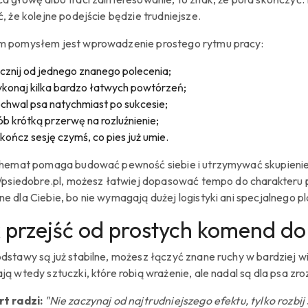
, że kolejne podejście będzie trudniejsze.
 pomysłem jest wprowadzenie prostego rytmu pracy:
cznij od jednego znanego polecenia;
konaj kilka bardzo łatwych powtórzeń;
chwal psa natychmiast po sukcesie;
ób krótką przerwę na rozluźnienie;
kończ sesję czymś, co pies już umie.
chemat pomaga budować pewność siebie i utrzymywać skupienie b
//psiedobre.pl, możesz łatwiej dopasować tempo do charakteru ps
e dla Ciebie, bo nie wymagają dużej logistyki ani specjalnego p
 przejść od prostych komend do
dstawy są już stabilne, możesz łączyć znane ruchy w bardziej 
ją wtedy sztuczki, które robią wrażenie, ale nadal są dla psa zr
t radzi:
"Nie zaczynaj od najtrudniejszego efektu, tylko rozbi