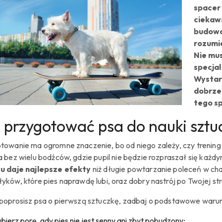
spacer 
ciekaw
budowan
rozumie
Nie mus
specjal
Wystarc
dobrze
tego sp
 przygotować psa do nauki sztu
towanie ma ogromne znaczenie, bo od niego zależy, czy trening b
a bez wielu bodźców, gdzie pupil nie będzie rozpraszał się każ
u daje najlepsze efekty
niż długie powtarzanie poleceń w cha
yków, które pies naprawdę lubi, oraz dobry nastrój po Twojej str
poprosisz psa o pierwszą sztuczkę, zadbaj o podstawowe warun
bierz porę, gdy pies nie jest senny ani zbyt pobudzony;