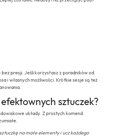
ez presji. Jeśli korzystasz z poradników od
a i własnych możliwości. Krótkie sesje są też
lanowania.
 efektownych sztuczek?
widowiskowe układy. Z prostych komend
ozumiałe.
j sztuczkę na małe elementy i ucz każdego