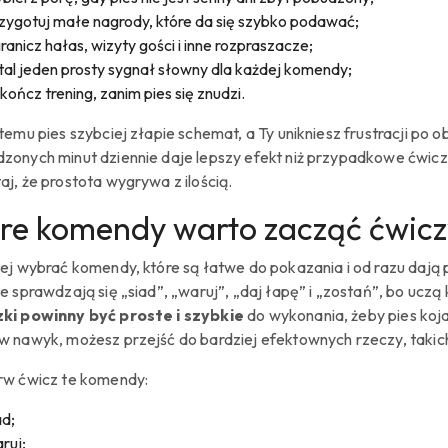
zygotuj małe nagrody, które da się szybko podawać;
ranicz hałas, wizyty gości i inne rozpraszacze;
tal jeden prosty sygnał słowny dla każdej komendy;
kończ trening, zanim pies się znudzi.
temu pies szybciej złapie schemat, a Ty unikniesz frustracji po o
onych minut dziennie daje lepszy efekt niż przypadkowe ćwiczenia
aj, że prostota wygrywa z ilością.
re komendy warto zacząć ćwicz
iej wybrać komendy, które są łatwe do pokazania i od razu dają
ie sprawdzają się „siad”, „waruj”, „daj łapę” i „zostań”, bo ucz
ki powinny być proste i szybkie
do wykonania, żeby pies koj
w nawyk, możesz przejść do bardziej efektownych rzeczy, takich 
rw ćwicz te komendy:
ad;
ruj;