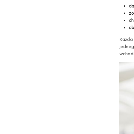
da
zo
ch
ob
Każda 
jedneg
wchodz