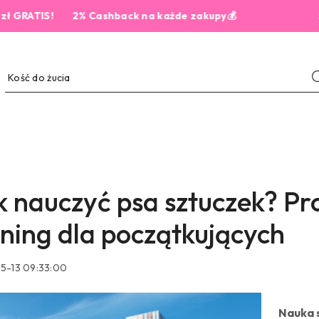
2% Cashback na każde zakupy💰
5,0 z 444 o
k nauczyć psa sztuczek? Pr
ening dla początkujących
5-13 09:33:00
Nauka 