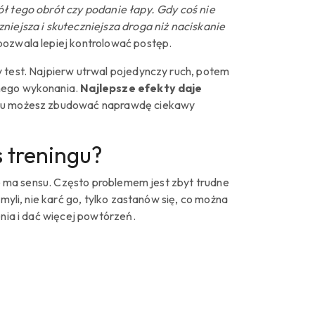
ół tego obrót czy podanie łapy. Gdy coś nie
niejsza i skuteczniejsza droga niż naciskanie
pozwala lepiej kontrolować postęp.
y test. Najpierw utrwal pojedynczy ruch, potem
nnego wykonania.
Najlepsze efekty daje
 temu możesz zbudować naprawdę ciekawy
 treningu?
nie ma sensu. Często problemem jest zbyt trudne
myli, nie karć go, tylko zastanów się, co można
enia i dać więcej powtórzeń.