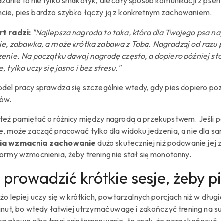
zanie to nie tylko smakołyk, ale cały sposób komunikacji z pse
ie, pies bardzo szybko łączy ją z konkretnym zachowaniem.
t radzi:
"Najlepsza nagroda to taka, która dla Twojego psa n
ie, zabawka, a może krótka zabawa z Tobą. Nagradzaj od raz
zenie. Na początku dawaj nagrodę często, a dopiero później sto
, tylko uczy się jasno i bez stresu."
odel pracy sprawdza się szczególnie wtedy, gdy pies dopiero po
ów.
też pamiętać o różnicy między nagrodą a przekupstwem. Jeśli 
e, może zacząć pracować tylko dla widoku jedzenia, a nie dla 
ia wzmacnia zachowanie
dużo skuteczniej niż podawanie je
formy wzmocnienia, żeby trening nie stał się monotonny.
 prowadzić krótkie sesje, żeby pi
użo lepiej uczy się w krótkich, powtarzalnych porcjach niż w dłu
inut, bo wtedy łatwiej utrzymać uwagę i zakończyć trening na suk
a głowę albo traci zainteresowanie, to znak, że pora skończyć. L