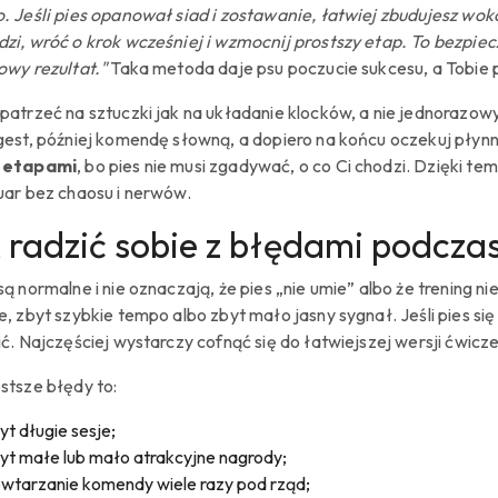
. Jeśli pies opanował siad i zostawanie, łatwiej zbudujesz wok
zi, wróć o krok wcześniej i wzmocnij prostszy etap. To bezpiecz
owy rezultat."
Taka metoda daje psu poczucie sukcesu, a Tobie 
patrzeć na sztuczki jak na układanie klocków, a nie jednorazow
gest, później komendę słowną, a dopiero na końcu oczekuj pły
 etapami
, bo pies nie musi zgadywać, o co Ci chodzi. Dzięki
uar bez chaosu i nerwów.
 radzić sobie z błędami podczas
są normalne i nie oznaczają, że pies „nie umie” albo że trening 
, zbyt szybkie tempo albo zbyt mało jasny sygnał. Jeśli pies się 
ić. Najczęściej wystarczy cofnąć się do łatwiejszej wersji ćwicz
stsze błędy to:
yt długie sesje;
yt małe lub mało atrakcyjne nagrody;
wtarzanie komendy wiele razy pod rząd;