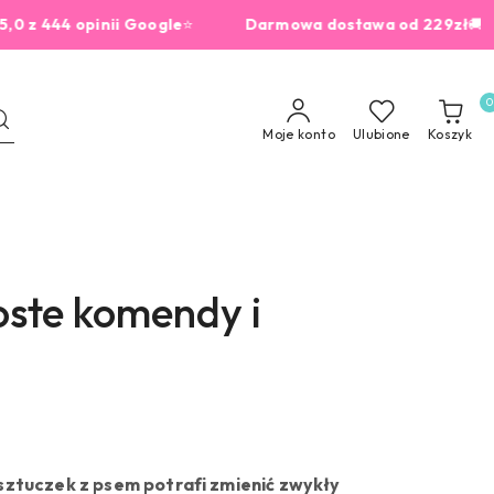
pinii Google
⭐
Darmowa dostawa od 229zł
🚚
KIEŁB
0
Moje konto
Ulubione
Koszyk
oste komendy i
sztuczek z psem potrafi zmienić zwykły