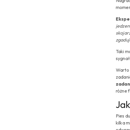
Nagrad
momenc
Eksper
jedzen
skojar
zgaduje
Taki m
sygnał
Warto 
zadani
zadan
różne 
Jak
Pies d
kilka m
odwrac