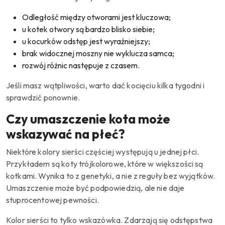
Odległość między otworami jest kluczowa;
u kotek otwory są bardzo blisko siebie;
u kocurków odstęp jest wyraźniejszy;
brak widocznej moszny nie wyklucza samca;
rozwój różnic następuje z czasem.
Jeśli masz wątpliwości, warto dać kocięciu kilka tygodni i
sprawdzić ponownie.
Czy umaszczenie kota może
wskazywać na płeć?
Niektóre kolory sierści częściej występują u jednej płci.
Przykładem są koty trójkolorowe, które w większości są
kotkami. Wynika to z genetyki, a nie z reguły bez wyjątków.
Umaszczenie może być podpowiedzią, ale nie daje
stuprocentowej pewności.
Kolor sierści to tylko wskazówka. Zdarzają się odstępstwa