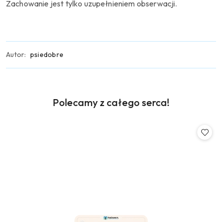
Zachowanie jest tylko uzupełnieniem obserwacji.
Autor:
psiedobre
Produkty
Polecamy z całego serca!
Pomiń karuzelę produktów
o
statusie: