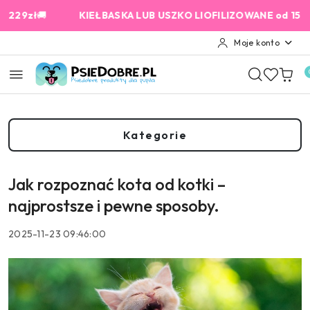
Przejdź do treści głównej
Przejdź do wyszukiwarki
Przejdź do moje konto
Przejdź do menu głównego
Przejdź do stopki
🚚
KIEŁBASKA LUB USZKO LIOFILIZOWANE od 159 zł GRATIS
Moje konto
Kategorie
Jak rozpoznać kota od kotki –
najprostsze i pewne sposoby.
2025-11-23 09:46:00