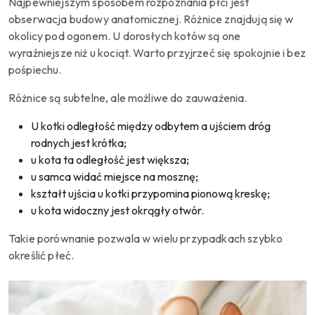
Najpewniejszym sposobem rozpoznania płci jest
obserwacja budowy anatomicznej. Różnice znajdują się w
okolicy pod ogonem. U dorosłych kotów są one
wyraźniejsze niż u kociąt. Warto przyjrzeć się spokojnie i bez
pośpiechu.
Różnice są subtelne, ale możliwe do zauważenia.
U kotki odległość między odbytem a ujściem dróg
rodnych jest krótka;
u kota ta odległość jest większa;
u samca widać miejsce na mosznę;
kształt ujścia u kotki przypomina pionową kreskę;
u kota widoczny jest okrągły otwór.
Takie porównanie pozwala w wielu przypadkach szybko
określić płeć.