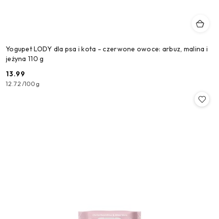
Yogupet LODY dla psa i kota - czerwone owoce: arbuz, malina i
jeżyna 110 g
13.99
Cena:
12.72
/
100g