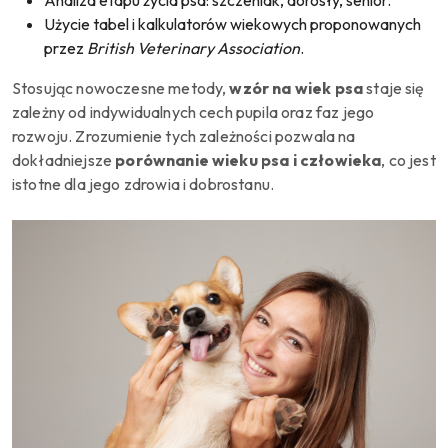
Analiza etapu życia psa: szczeniak, dorosły, senior.
Użycie tabel i kalkulatorów wiekowych proponowanych
przez
British Veterinary Association
.
Stosując nowoczesne metody,
wzór na wiek psa
staje się
zależny od indywidualnych cech pupila oraz faz jego
rozwoju. Zrozumienie tych zależności pozwala na
dokładniejsze
porównanie wieku psa i człowieka
, co jest
istotne dla jego zdrowia i dobrostanu.