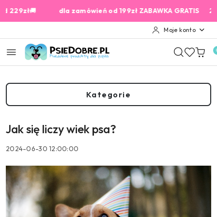
Przejdź do treści głównej
Przejdź do wyszukiwarki
Przejdź do moje konto
Przejdź do menu głównego
Przejdź do stopki
zł
🚚
dla zamówień od 199zł ZABAWKA GRATIS
2% Cashb
Moje konto
Kategorie
Jak się liczy wiek psa?
2024-06-30 12:00:00