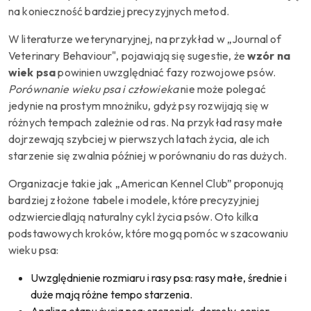
na konieczność bardziej precyzyjnych metod.
W literaturze weterynaryjnej, na przykład w „Journal of
Veterinary Behaviour", pojawiają się sugestie, że
wzór na
wiek psa
powinien uwzględniać fazy rozwojowe psów.
Porównanie wieku psa i człowieka
nie może polegać
jedynie na prostym mnożniku, gdyż psy rozwijają się w
różnych tempach zależnie od ras. Na przykład rasy małe
dojrzewają szybciej w pierwszych latach życia, ale ich
starzenie się zwalnia później w porównaniu do ras dużych.
Organizacje takie jak „American Kennel Club” proponują
bardziej złożone tabele i modele, które precyzyjniej
odzwierciedlają naturalny cykl życia psów. Oto kilka
podstawowych kroków, które mogą pomóc w szacowaniu
wieku psa:
Uwzględnienie rozmiaru i rasy psa: rasy małe, średnie i
duże mają różne tempo starzenia.