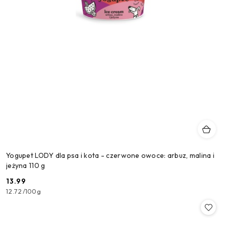
Yogupet LODY dla psa i kota - czerwone owoce: arbuz, malina i
jeżyna 110 g
13.99
Cena:
12.72
/
100g