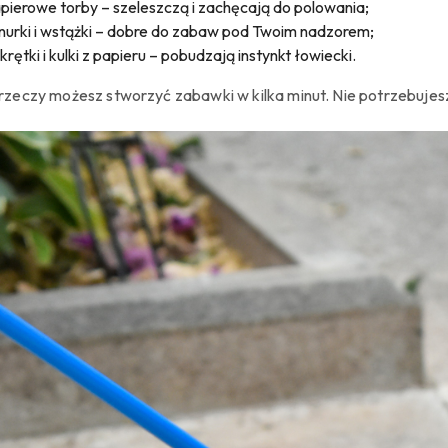
pierowe torby – szeleszczą i zachęcają do polowania;
nurki i wstążki – dobre do zabaw pod Twoim nadzorem;
krętki i kulki z papieru – pobudzają instynkt łowiecki.
 rzeczy możesz stworzyć zabawki w kilka minut. Nie potrzebujesz 