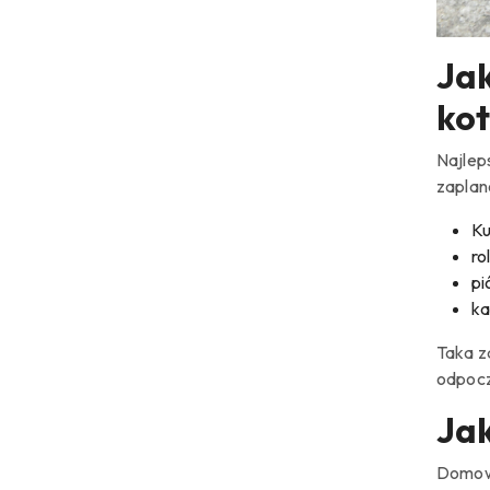
Jak
ko
Najleps
zaplan
Ku
ro
pi
ka
Taka z
odpoc
Ja
Domowe