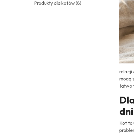
Produkty dla kotów
(8)
relacj
mogą s
łatwo t
Dla
dn
Kot to
proble