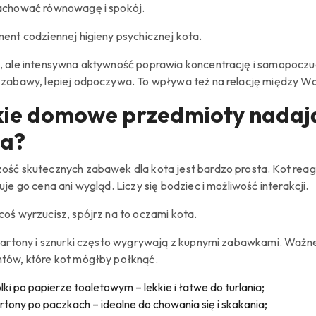
achować równowagę i spokój.
ment codziennej higieny psychicznej kota.
, ale intensywna aktywność poprawia koncentrację i samopoczuc
 zabawy, lepiej odpoczywa. To wpływa też na relację między W
ie domowe przedmioty nadają
ta?
ość skutecznych zabawek dla kota jest bardzo prosta. Kot reagu
uje go cena ani wygląd. Liczy się bodziec i możliwość interakcji.
coś wyrzucisz, spójrz na to oczami kota.
 kartony i sznurki często wygrywają z kupnymi zabawkami. Ważne
tów, które kot mógłby połknąć.
lki po papierze toaletowym – lekkie i łatwe do turlania;
rtony po paczkach – idealne do chowania się i skakania;