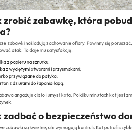
 zrobić zabawkę, która pobudz
ta?
ze zabawki naśladują zachowanie ofiary. Powinny się poruszać, zn
ować atak. To daje mu satysfakcję.
lka z papieru na sznurku;
lka z wyciętymi otworami i przysmakami;
órko przywiązane do patyka;
rton z dziurami do łapania łapą.
abawa angażuje ciało i umysł kota. Po kilku minutach kot jest 
zynek.
k zadbać o bezpieczeństwo d
 zabawki są świetne, ale wymagają kontroli. Kot potrafi szybko