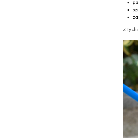
pa
sz
za
Z tych