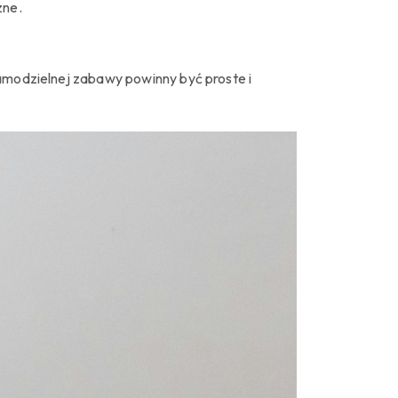
zne.
samodzielnej zabawy powinny być proste i