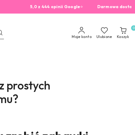
z 444 opinii Google
⭐
Darmowa dostawa od 229zł

0
Moje konto
Ulubione
Koszyk
z prostych
omu?