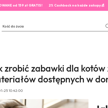
RATIS!
2% Cashback na każde zakupy💰
5,0 
k zrobić zabawki dla kotów 
teriałów dostępnych w d
1-25 10:42:00