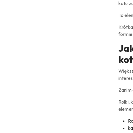
kotu z
To ele
Krótka
formie
Jak
ko
Większ
interes
Zanim 
Rolki,
elemen
Ro
ka