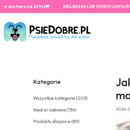
Przejdź do treści głównej
Przejdź do wyszukiwarki
Przejdź do moje konto
Przejdź do menu głównego
Przejdź do stopki
9zł
🚚
KIEŁBASKA LUB USZKO LIOFILIZOWANE od 159 zł G
Ja
Kategorie
ma
Wszystkie kategorie
(203)
2026-0
Nauka i zabawa
(136)
Produkty dla psów
(89)