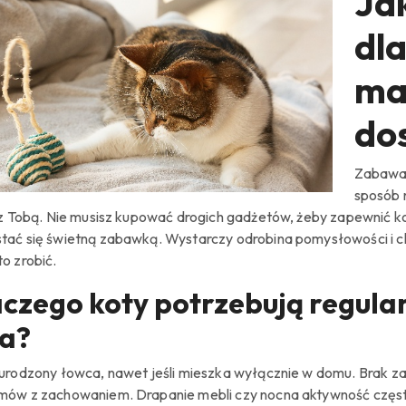
Ja
dla
ma
do
Zabawa t
sposób 
i z Tobą. Nie musisz kupować drogich gadżetów, żeby zapewnić k
tać się świetną zabawką. Wystarczy odrobina pomysłowości i chw
o zrobić.
czego koty potrzebują regul
ia?
 urodzony łowca, nawet jeśli mieszka wyłącznie w domu. Brak zab
mów z zachowaniem. Drapanie mebli czy nocna aktywność częs