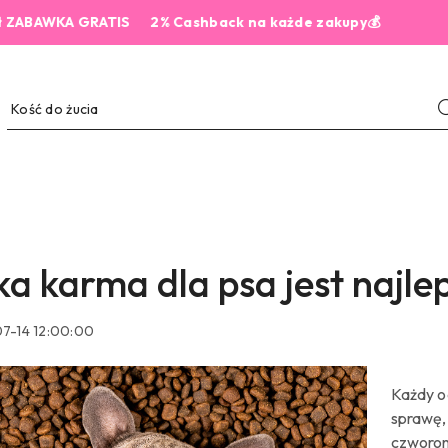
KA GRATIS
2% Cashback na każde zakupy💰
5,
ka karma dla psa jest najle
7-14 12:00:00
Każdy o
sprawę,
czworo