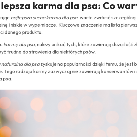
lepsza karma dla psa: Co war
rając
najlepsza sucha karma dla psa
, warto zwrócić szczególną
einę i niskie w wypełniacze. Kluczowe znaczenie ma lista pierws
ci danego produktu.
ąc
karmę dla psa
, należy unikać tych, które zawierają dużą iloś
yć trudne do strawienia dla niektórych psów.
naturalna dla psa
zyskuje na popularności dzięki temu, że jest 
e. Tego rodzaju karmy zazwyczaj nie zawierają konserwantów i 
a psa.