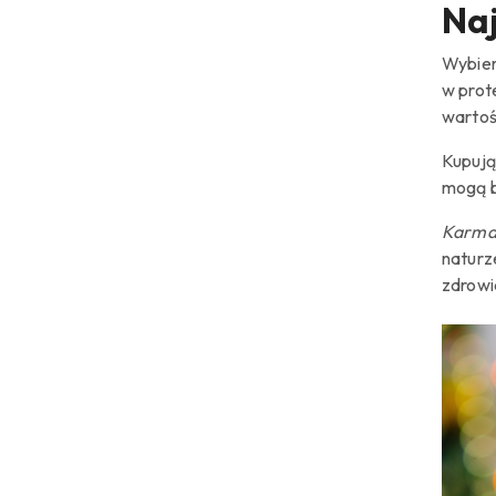
Naj
Wybie
w prot
wartoś
Kupuj
mogą b
Karma 
naturz
zdrowi