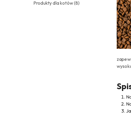
Produkty dla kotów
(8)
zapewn
wysoką
Spis
Na
Na
Ja