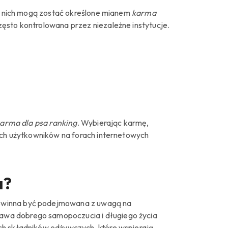
 z nich mogą zostać określone mianem
karma
zęsto kontrolowana przez niezależne instytucje.
karma dla psa ranking
. Wybierając karmę,
nych użytkowników na forach internetowych
a?
powinna być podejmowana z uwagą na
awa dobrego samopoczucia i długiego życia
ch składników odżywczych, które wspierają