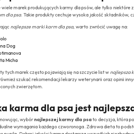
je wiele marek produkujących karmy dla psów, ale tylko niektóre
m dla psa
. Takie produkty cechuje wysoka jakość składników, c
rając
najlepsze marki karm dla psa
, warto zwrócić uwagę na:
olo
na Dog
ptimanova
ta Micha
ty tych marek często pojawiają się na szczycie list w
najlepsza 
również szukać rekomendacji lekarzy weterynarii oraz opinii in
conych zwierzętom.
a karma dla psa jest najlepsz
mowując, wybór
najlepszej karmy dla psa
to decyzja, która 
dualne wymagania każdego czworonoga. Zdrowa dieta to podst
o pupila. Dobrej jakości karma dostarcza wszystkich niezbędny