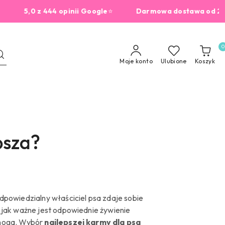
0 z 444 opinii Google
⭐
Darmowa dostawa od 229zł

0
Moje konto
Ulubione
Koszyk
psza?
dpowiedzialny właściciel psa zdaje sobie
 jak ważne jest odpowiednie żywienie
noga. Wybór
najlepszej karmy dla psa