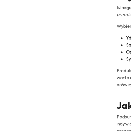
Istnie
premiu
Wybie
Yd
Sa
O
Sy
Produk
warto 
poświę
Jak
Podsu
indywi
naszeg