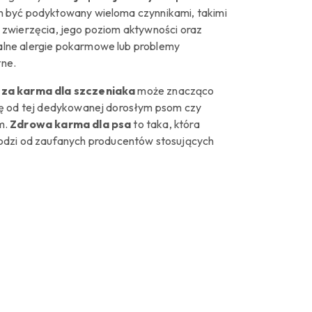
n być podyktowany wieloma czynnikami, takimi
k zwierzęcia, jego poziom aktywności oraz
lne alergie pokarmowe lub problemy
ne.
sza karma dla szczeniaka
może znacząco
się od tej dedykowanej dorosłym psom czy
m.
Zdrowa karma dla psa
to taka, która
hodzi od zaufanych producentów stosujących