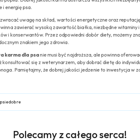
 i energię psa.
zwracać uwagę na skład, wartości energetyczne oraz reputacj
winna zawierać wysoką zawartość białka, niezbędne witaminy i 
ów i konserwantów. Przez odpowiedni dobór diety, możemy znacz
idocznym znakiem jego zdrowia.
a karma dla psa
nie musi być najdroższa, ale powinna oferowa
ż konsultować się z weterynarzem, aby dobrać dietę do indywi
noga. Pamiętajmy, że dobrej jakości jedzenie to inwestycja w zd
psiedobre
Produkty
Polecamy z całego serca!