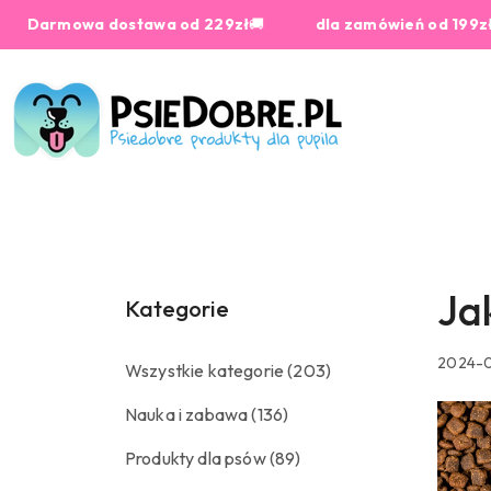
Przejdź do treści głównej
Przejdź do wyszukiwarki
Przejdź do moje konto
Przejdź do menu głównego
Przejdź do stopki
owa dostawa od 229zł
🚚
dla zamówień od 199zł ZABAW
Ja
Kategorie
2024-0
Wszystkie kategorie
(203)
Nauka i zabawa
(136)
Produkty dla psów
(89)