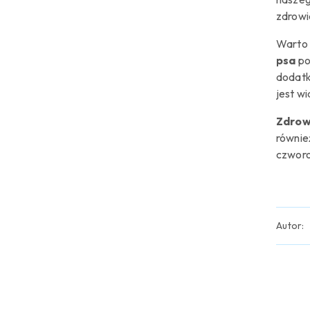
zdrowie
Warto 
psa
po
dodatk
jest w
Zdrow
równie
czworo
Autor:
Pomiń karuzelę produktów