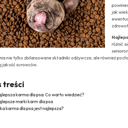
powinie
jak wie
ewentua
zdrowot
Najlep
różnić 
senioro
ia nie tylko zbilansowane składniki odżywcze, ale również poc
 jakość surowców.
 treści
jlepsza karma dla psa: Co warto wiedzieć?
jlepsze marki karm dla psa
ka karma dla psa jest najlepsza?