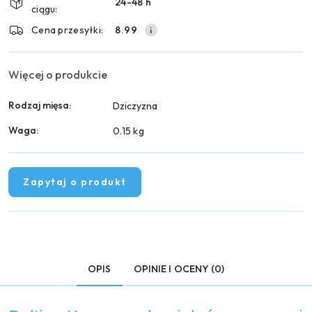
24-48 h
dostawa
ciągu:
Cena przesyłki:
8.99
Więcej o produkcie
Rodzaj mięsa:
Dziczyzna
Waga:
0.15 kg
Zapytaj o produkt
OPIS
OPINIE I OCENY (0)