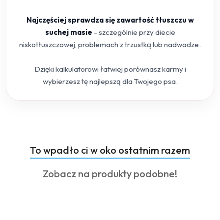
Najczęściej sprawdza się zawartość tłuszczu w
suchej masie
- szczególnie przy diecie
niskotłuszczowej, problemach z trzustką lub nadwadze.
Dzięki kalkulatorowi łatwiej porównasz karmy i
wybierzesz tę najlepszą dla Twojego psa.
Produkty
To wpadło ci w oko ostatnim razem
Pomiń karuzelę produktów
o
Produkty
Zobacz na produkty podobne!
statusie:
o
statusie: