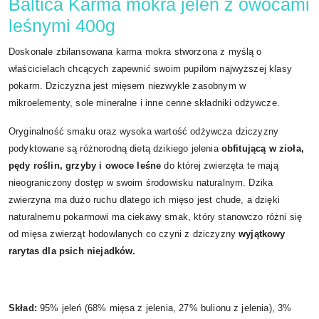
Baltica Karma mokra jeleń z owocami
leśnymi 400g
Doskonale zbilansowana karma mokra stworzona z myślą o
właścicielach chcących zapewnić swoim pupilom najwyższej klasy
pokarm. Dziczyzna jest mięsem niezwykle zasobnym w
mikroelementy, sole mineralne i inne cenne składniki odżywcze.
Oryginalność smaku oraz wysoka wartość odżywcza dziczyzny
podyktowane są różnorodną dietą dzikiego jelenia
obfitującą w zioła,
pędy roślin, grzyby i owoce leśne
do której zwierzęta te mają
nieograniczony dostęp w swoim środowisku naturalnym. Dzika
zwierzyna ma dużo ruchu dlatego ich mięso jest chude, a dzięki
naturalnemu pokarmowi ma ciekawy smak, który stanowczo różni się
od mięsa zwierząt hodowlanych co czyni z dziczyzny
wyjątkowy
rarytas dla psich niejadków.
Skład:
95% jeleń (68% mięsa z jelenia, 27% bulionu z jelenia), 3%