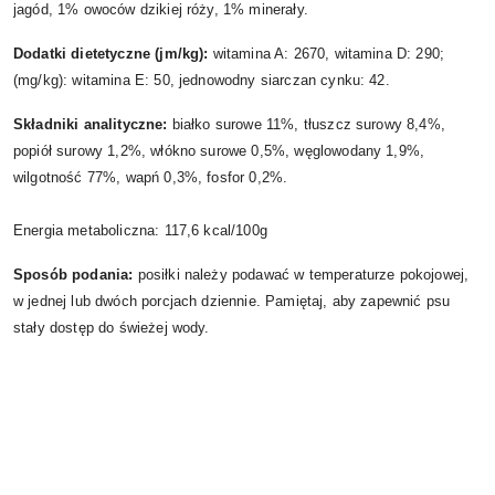
jagód, 1% owoców dzikiej róży, 1% minerały.
Dodatki dietetyczne (jm/kg):
witamina A: 2670, witamina D: 290;
(mg/kg): witamina E: 50, jednowodny siarczan cynku: 42.
Składniki analityczne:
białko surowe 11%, tłuszcz surowy 8,4%,
popiół surowy 1,2%, włókno surowe 0,5%, węglowodany 1,9%,
wilgotność 77%, wapń 0,3%, fosfor 0,2%.
Energia metaboliczna: 117,6 kcal/100g
Sposób podania:
posiłki należy podawać w temperaturze pokojowej,
w jednej lub dwóch porcjach dziennie. Pamiętaj, aby zapewnić psu
stały dostęp do świeżej wody.