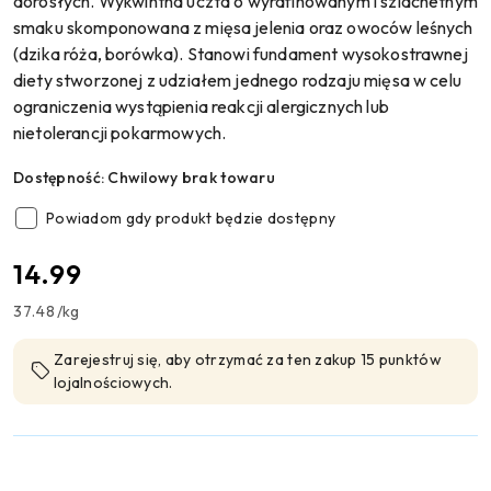
dorosłych. Wykwintna uczta o wyrafinowanym i szlachetnym
smaku skomponowana z mięsa jelenia oraz owoców leśnych
(dzika róża, borówka). Stanowi fundament wysokostrawnej
diety stworzonej z udziałem jednego rodzaju mięsa w celu
ograniczenia wystąpienia reakcji alergicznych lub
nietolerancji pokarmowych.
Dostępność:
Chwilowy brak towaru
Powiadom gdy produkt będzie dostępny
cena:
14.99
37.48
/
kg
Zarejestruj się, aby otrzymać za ten zakup 15 punktów
lojalnościowych.