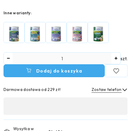
Wariant
Inne warianty:
Ilość
szt.
Dodaj do koszyka
Darmowa dostawa od 229 zł!
Zostaw telefon
Dostępność
,
Wyślij
płatność
i
Wysyłka w