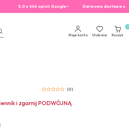
5,0 z 444 opinii Google
⭐
Darmowa dostawa od 229zł
0
Moje konto
Ulubione
Koszyk
(0)
miennik i zgarnij PODWÓJNĄ
g