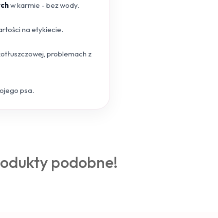
ych
w karmie - bez wody.
tości na etykiecie.
skotłuszczowej, problemach z
wojego psa.
rodukty podobne!