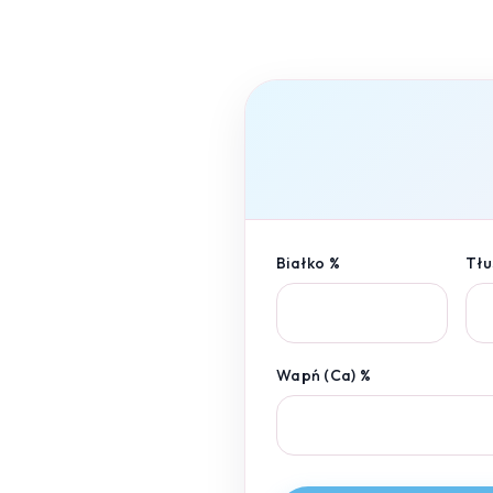
Białko %
Tłu
Wapń (Ca) %