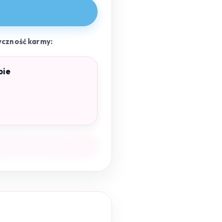
yczność karmy:
pie