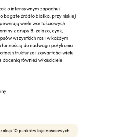
zak o intensywnym zapachu i
 bogate źródło białka, przy niskiej
apewniają wiele wartościowych
aminy z grupy B, żelazo, cynk,
 psów wszystkich ras i w każdym
kłonnością do nadwagi i połykania
katnej strukturze i zawartości wielu
docenią również właściciele
pny
n zakup 10 punktów lojalnościowych.