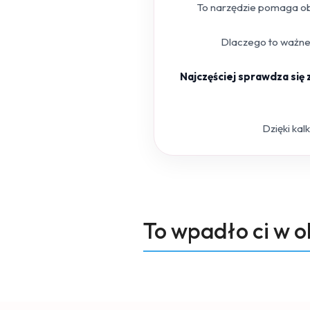
To narzędzie pomaga obl
Dlaczego to ważne?
Najczęściej sprawdza się
Dzięki kal
Produkty
To wpadło ci w 
Pomiń karuzelę produktów
o
statusie: