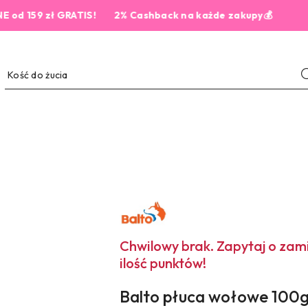
9 zł GRATIS!
2% Cashback na każde zakupy💰
NAZWA
PRODUCENTA:
BALTO
Chwilowy brak. Zapytaj o za
ilość punktów!
Balto płuca wołowe 100