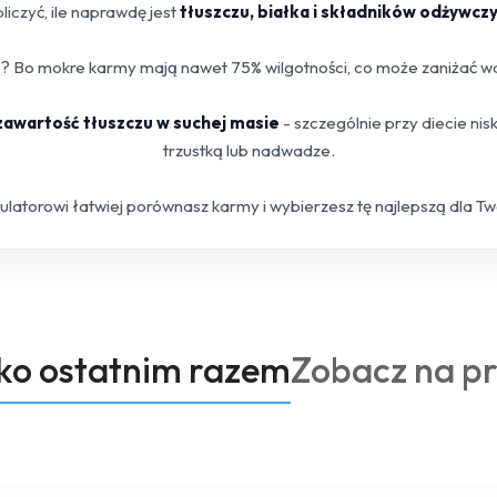
iczyć, ile naprawdę jest
tłuszczu, białka i składników odżywcz
 Bo mokre karmy mają nawet 75% wilgotności, co może zaniżać war
 zawartość tłuszczu w suchej masie
- szczególnie przy diecie ni
trzustką lub nadwadze.
kulatorowi łatwiej porównasz karmy i wybierzesz tę najlepszą dla T
Produkty
oko ostatnim razem
Zobacz na p
o
statusie: