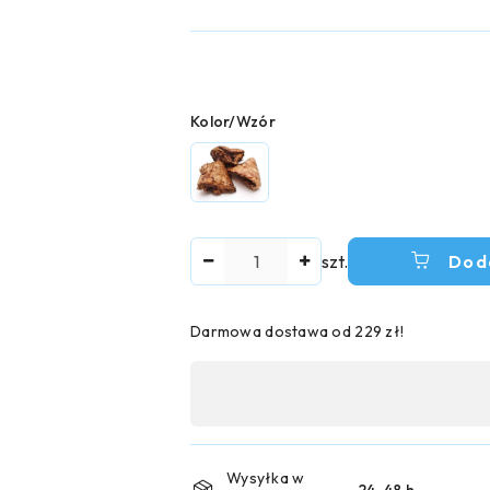
Wariant
Kolor/Wzór
Ilość
szt.
Dod
Darmowa dostawa od 229 zł!
Dostępność
,
płatność
i
Wysyłka w
24-48 h