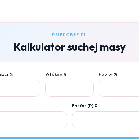
PSIEDOBRE.PL
Kalkulator suchej masy
szcz %
Włókno %
Popiół %
Fosfor (P) %