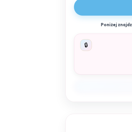
Poniżej znajd
🔒