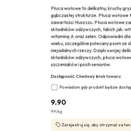
Płuca wołowe to delikatny, kruchy gry
gąbczastej strukturze. Płuca wołowe to
zawartości tłuszczu. Płuca wołowe z
składników odżywczych, takich jak: wit
witaminę A oraz selen. Odpowiedni dla
wieku, szczególnie polecany psom ze s
niejadalnych rzeczy. Dzięki swojej deli
składników odżywczych, płuca wołowe 
szczeniaków i psich seniorów.
Dostępność:
Chwilowy brak towaru
Powiadom gdy produkt będzie dostę
cena:
9.90
99
/
kg
Zarejestruj się, aby otrzymać za te