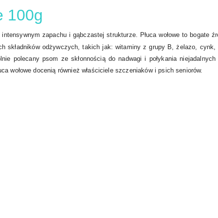
e 100g
 intensywnym zapachu i gąbczastej strukturze. Płuca wołowe to bogate źród
h składników odżywczych, takich jak: witaminy z grupy B, żelazo, cynk,
ie polecany psom ze skłonnością do nadwagi i połykania niejadalnych rz
ca wołowe docenią również właściciele szczeniaków i psich seniorów.