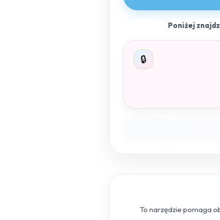
Poniżej znajd
🔒
To narzędzie pomaga obl