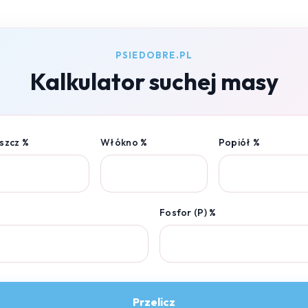
PSIEDOBRE.PL
Kalkulator suchej masy
szcz %
Włókno %
Popiół %
Fosfor (P) %
Przelicz