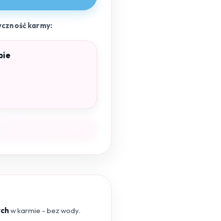
yczność karmy:
pie
ych
w karmie - bez wody.