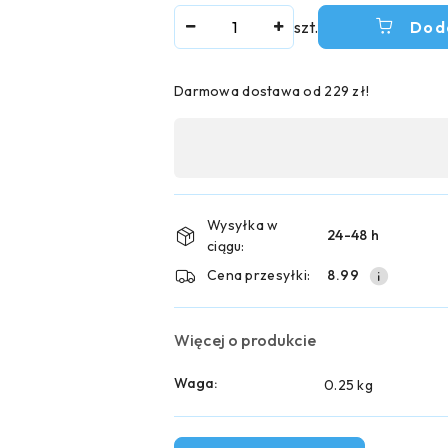
Ilość
szt.
Dod
Darmowa dostawa od 229 zł!
Dostępność
,
płatność
i
Wysyłka w
24-48 h
ciągu:
dostawa
Cena przesyłki:
8.99
Więcej o produkcie
Waga:
0.25 kg