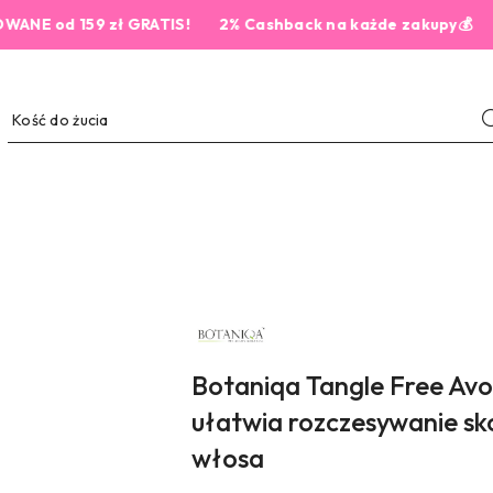
d 159 zł GRATIS!
2% Cashback na każde zakupy💰
NAZWA
PRODUCENTA:
BOTANIQA
Botaniqa Tangle Free Av
ułatwia rozczesywanie sk
włosa