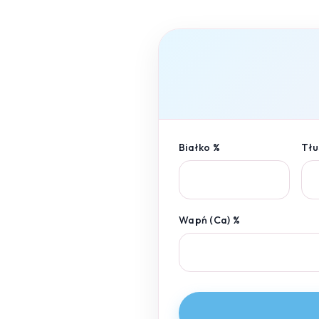
Białko %
Tłu
Wapń (Ca) %