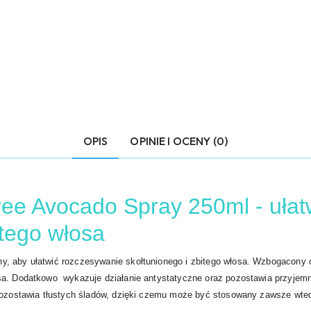
OPIS
OPINIE I OCENY (0)
ree Avocado Spray 250ml - uła
itego włosa
y, aby ułatwić rozczesywanie skołtunionego i zbitego włosa. Wzbogacony 
osa. Dodatkowo wykazuje działanie antystatyczne oraz pozostawia przyjem
 pozostawia tłustych śladów, dzięki czemu może być stosowany zawsze wte