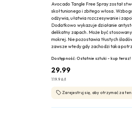
Avocado Tangle Free Spray został stw
skołtunionego i zbitego włosa. Wzbog
odżywia, ułatwia rozczesywanie i zapo
Dodatkowo wykazuje działanie antyst
delikatny zapach. Może być stosowany 
mokrej. Nie pozostawia tłustych ślad
zawsze wtedy gdy zachodzi taka potr
Dostępność:
Ostatnie sztuki - kup teraz!
cena:
29.99
119.96
/
l
Zarejestruj się, aby otrzymać za te