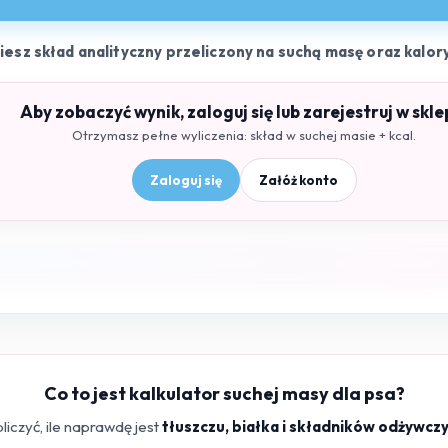
ziesz skład analityczny przeliczony na suchą masę oraz kalor
Aby zobaczyć wynik, zaloguj się lub zarejestruj w skle
Otrzymasz pełne wyliczenia: skład w suchej masie + kcal.
Zaloguj się
Załóż konto
Co to jest kalkulator suchej masy dla psa?
iczyć, ile naprawdę jest
tłuszczu, białka i składników odżywcz