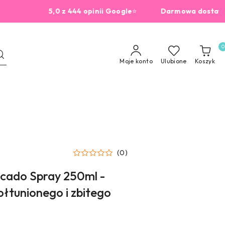
5,0 z 444 opinii Google
⭐
Darmowa dostawa od 22
0
Moje konto
Ulubione
Koszyk
(0)
ocado Spray 250ml -
ołtunionego i zbitego