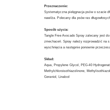
Przeznaczenie:
Systematyczna pielęgnacja psów o szacie dług
nawilża. Polecany dla psów ras długowłosych 
Sposób użycia:
Tangle Free Avocado Spray zalecany jest do 
zmechaceń. Spray należy rozprowadzić na sza
wyschnięcia a następnie ponownie przeczes
Skład:
Aqua, Propylene Glycol, PEG-40 Hydrogenate
Methylchloroisothiazolinone, Methylisothiazo
Geraniol, Linalool