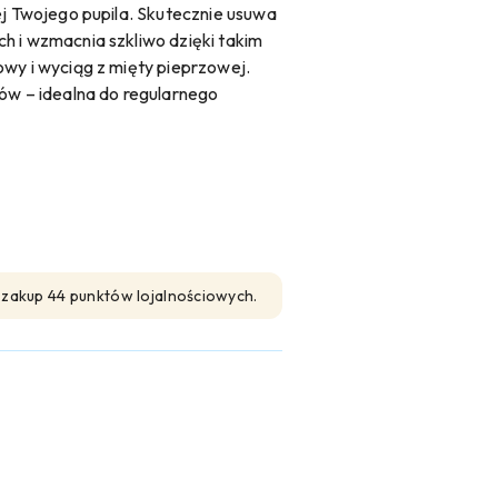
ej Twojego pupila. Skutecznie usuwa
h i wzmacnia szkliwo dzięki takim
owy i wyciąg z mięty pieprzowej.
ków – idealna do regularnego
n zakup 44 punktów lojalnościowych.