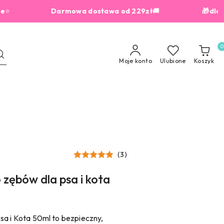
⭐
Darmowa dostawa od 229zł
🚚
🎁dla zamówień
0
Moje konto
Ulubione
Koszyk
(3)
 zębów dla psa i kota
sa i Kota 50ml to bezpieczny,