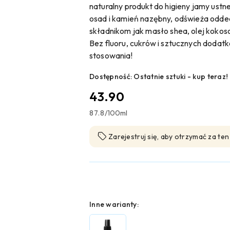
naturalny produkt do higieny jamy ustn
osad i kamień nazębny, odświeża oddec
składnikom jak masło shea, olej kokos
Bez fluoru, cukrów i sztucznych dodat
stosowania!
Dostępność:
Ostatnie sztuki - kup teraz!
cena:
43.90
87.8
/
100ml
Zarejestruj się, aby otrzymać za te
Wariant
Inne warianty: