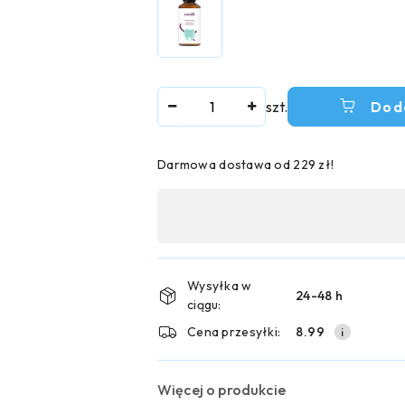
Ilość
szt.
Dod
Darmowa dostawa od 229 zł!
Dostępność
,
płatność
i
Wysyłka w
24-48 h
ciągu:
dostawa
Cena przesyłki:
8.99
Więcej o produkcie