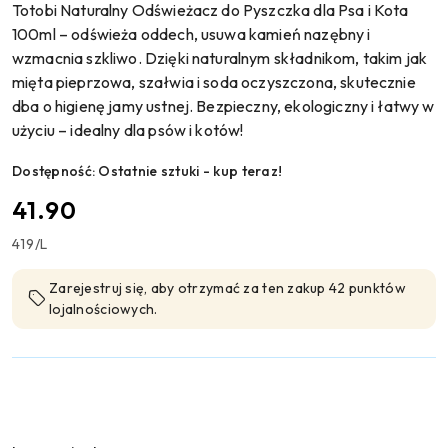
Totobi Naturalny Odświeżacz do Pyszczka dla Psa i Kota
100ml – odświeża oddech, usuwa kamień nazębny i
wzmacnia szkliwo. Dzięki naturalnym składnikom, takim jak
mięta pieprzowa, szałwia i soda oczyszczona, skutecznie
dba o higienę jamy ustnej. Bezpieczny, ekologiczny i łatwy w
użyciu – idealny dla psów i kotów!
Dostępność:
Ostatnie sztuki - kup teraz!
cena:
41.90
419
/
L
Zarejestruj się, aby otrzymać za ten zakup 42 punktów
lojalnościowych.