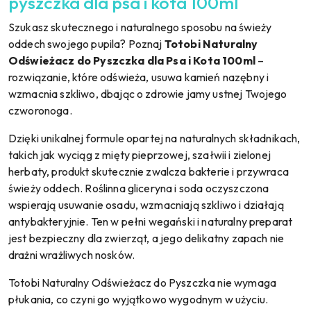
pyszczka dla psa i kota 100ml
Szukasz skutecznego i naturalnego sposobu na świeży
oddech swojego pupila? Poznaj
Totobi Naturalny
Odświeżacz do Pyszczka dla Psa i Kota 100ml
–
rozwiązanie, które odświeża, usuwa kamień nazębny i
wzmacnia szkliwo, dbając o zdrowie jamy ustnej Twojego
czworonoga.
Dzięki unikalnej formule opartej na naturalnych składnikach,
takich jak wyciąg z mięty pieprzowej, szałwii i zielonej
herbaty, produkt skutecznie zwalcza bakterie i przywraca
świeży oddech. Roślinna gliceryna i soda oczyszczona
wspierają usuwanie osadu, wzmacniają szkliwo i działają
antybakteryjnie. Ten w pełni wegański i naturalny preparat
jest bezpieczny dla zwierząt, a jego delikatny zapach nie
drażni wrażliwych nosków.
Totobi Naturalny Odświeżacz do Pyszczka nie wymaga
płukania, co czyni go wyjątkowo wygodnym w użyciu.