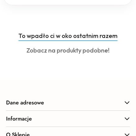
Produkty
To wpadło ci w oko ostatnim razem
Pomiń karuzelę produktów
o
Produkty
Zobacz na produkty podobne!
statusie:
o
statusie:
Dane adresowe
Informacje
O Sklepie