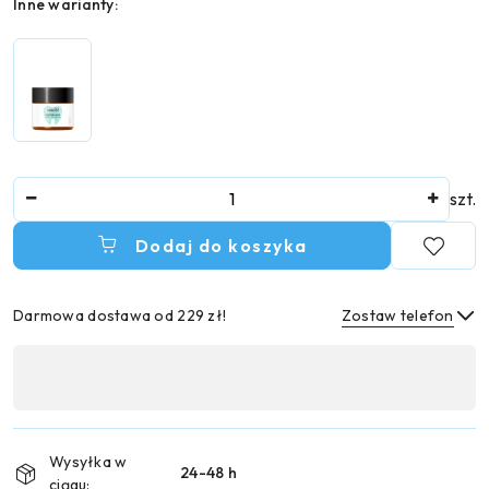
Wariant
Inne warianty:
Ilość
szt.
Dodaj do koszyka
Darmowa dostawa od 229 zł!
Zostaw telefon
Dostępność
,
Wyślij
płatność
i
Wysyłka w
24-48 h
dostawa
ciągu: