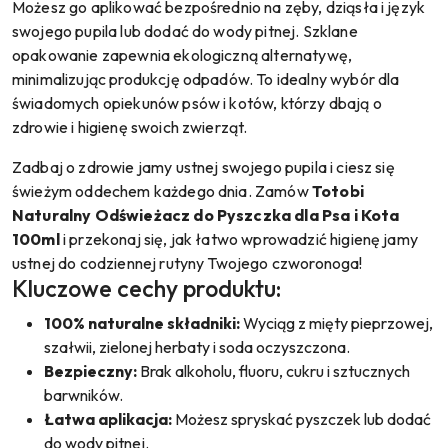
Możesz go aplikować bezpośrednio na zęby, dziąsła i język
swojego pupila lub dodać do wody pitnej. Szklane
opakowanie zapewnia ekologiczną alternatywę,
minimalizując produkcję odpadów. To idealny wybór dla
świadomych opiekunów psów i kotów, którzy dbają o
zdrowie i higienę swoich zwierząt.
Zadbaj o zdrowie jamy ustnej swojego pupila i ciesz się
świeżym oddechem każdego dnia. Zamów
Totobi
Naturalny Odświeżacz do Pyszczka dla Psa i Kota
100ml
i przekonaj się, jak łatwo wprowadzić higienę jamy
ustnej do codziennej rutyny Twojego czworonoga!
Kluczowe cechy produktu:
100% naturalne składniki:
Wyciąg z mięty pieprzowej,
szałwii, zielonej herbaty i soda oczyszczona.
Bezpieczny:
Brak alkoholu, fluoru, cukru i sztucznych
barwników.
Łatwa aplikacja:
Możesz spryskać pyszczek lub dodać
do wody pitnej.