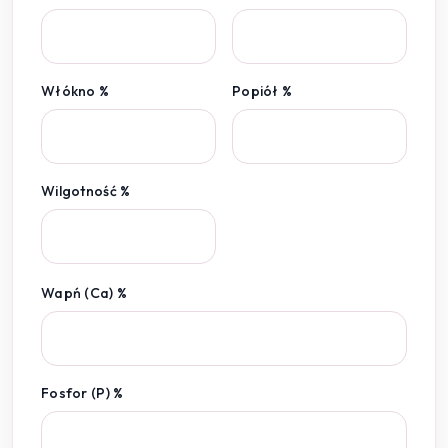
Włókno %
Popiół %
Wilgotność %
Wapń (Ca) %
Fosfor (P) %