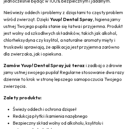
jednocześnie będąc w 100% bezpiecznym i jadalnym.
Nieświeży oddech i problemy z dziąsłami to częsty problem
wśród zwierząt. Dzięki
Yuup! Dental Spray
, higiena jamy
ustnej Twojego pupila stanie się łatwa i przyjemna. Produkt
jest wolny od szkodliwych składników, takich jak alkohol,
chlorheksydyna czy ksylitol, a naturalne aromaty mięty i
truskawki sprawiają, że aplikacja jest przyjemna zarówno
dla zwierzaka, jak i opiekuna.
Zamów Yuup! Dental Spray już teraz
i zadbaj o zdrowie
jamy ustnej swojego pupila! Regularne stosowanie dwa razy
dziennie to krok w stronę lepszego samopoczucia Twojego
zwierzęcia.
Zalety produktu:
Świeży oddech i ochrona dziąseł
Redukcja płytki i kamienia nazębnego
Bezpieczny skład wolny od alkoholu, ksylitolu i