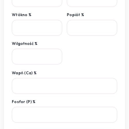
Włókno %
Popiół %
Wilgotność %
Wapń (Ca) %
Fosfor (P) %