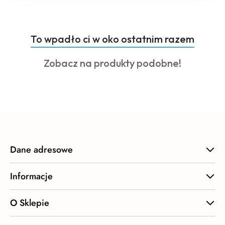
Produkty
To wpadło ci w oko ostatnim razem
Pomiń karuzelę produktów
o
Produkty
Zobacz na produkty podobne!
statusie:
o
statusie:
Dane adresowe
Informacje
O Sklepie