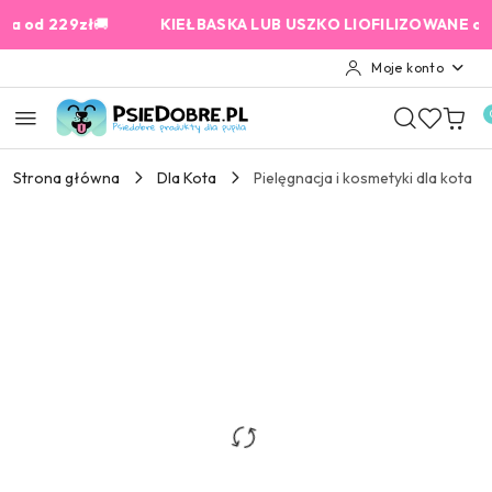
Przejdź do treści głównej
Przejdź do wyszukiwarki
Przejdź do moje konto
Przejdź do menu głównego
Przejdź do opisu produktu
Przejdź do stopki
 od 229zł
🚚
KIEŁBASKA LUB USZKO LIOFILIZOWANE od 15
Moje konto
Strona główna
Dla Kota
Pielęgnacja i kosmetyki dla kota