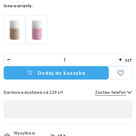
Wariant
Inne warianty:
Ilość
szt.
Dodaj do koszyka
Darmowa dostawa od 229 zł!
Zostaw telefon
Dostępność
,
Wyślij
płatność
i
Wysyłka w