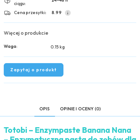
24-48 h
dostawa
ciągu:
Cena przesyłki:
8.99
Więcej o produkcie
Waga:
0.15 kg
Zapytaj o produkt
OPIS
OPINIE I OCENY (0)
Totobi – Enzympaste Banana Nana
– Enzymatyczna pasta do zębów dla