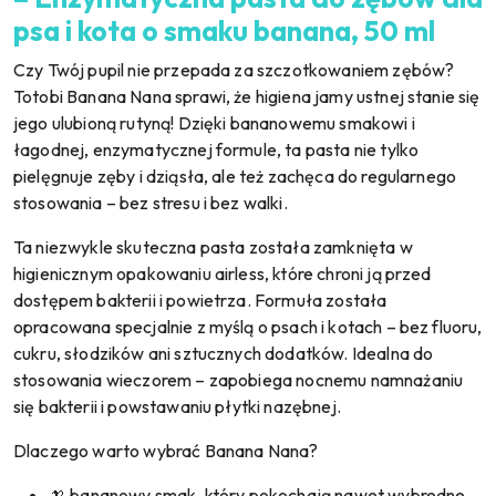
psa i kota o smaku banana, 50 ml
Czy Twój pupil nie przepada za szczotkowaniem zębów?
Totobi Banana Nana sprawi, że higiena jamy ustnej stanie się
jego ulubioną rutyną! Dzięki bananowemu smakowi i
łagodnej, enzymatycznej formule, ta pasta nie tylko
pielęgnuje zęby i dziąsła, ale też zachęca do regularnego
stosowania – bez stresu i bez walki.
Ta niezwykle skuteczna pasta została zamknięta w
higienicznym opakowaniu airless, które chroni ją przed
dostępem bakterii i powietrza. Formuła została
opracowana specjalnie z myślą o psach i kotach – bez fluoru,
cukru, słodzików ani sztucznych dodatków. Idealna do
stosowania wieczorem – zapobiega nocnemu namnażaniu
się bakterii i powstawaniu płytki nazębnej.
Dlaczego warto wybrać Banana Nana?
🍌 bananowy smak, który pokochają nawet wybredne