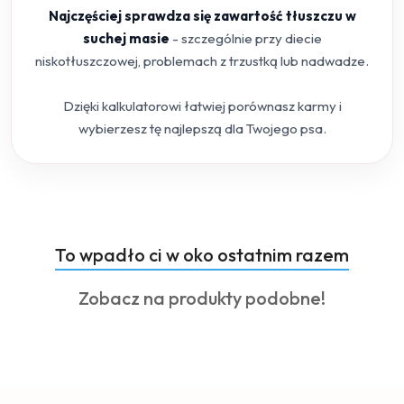
Najczęściej sprawdza się zawartość tłuszczu w
suchej masie
- szczególnie przy diecie
niskotłuszczowej, problemach z trzustką lub nadwadze.
Dzięki kalkulatorowi łatwiej porównasz karmy i
wybierzesz tę najlepszą dla Twojego psa.
Produkty
To wpadło ci w oko ostatnim razem
Pomiń karuzelę produktów
o
Produkty
Zobacz na produkty podobne!
statusie:
o
statusie: