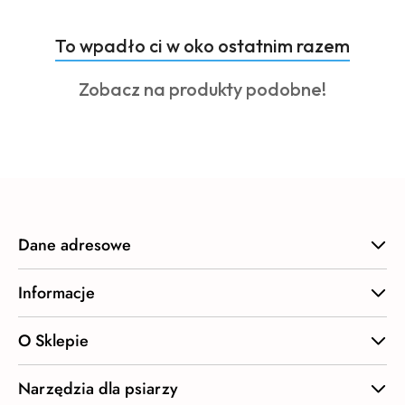
Produkty
To wpadło ci w oko ostatnim razem
Pomiń karuzelę produktów
o
Produkty
Zobacz na produkty podobne!
statusie:
o
statusie:
Dane adresowe
Informacje
O Sklepie
Narzędzia dla psiarzy