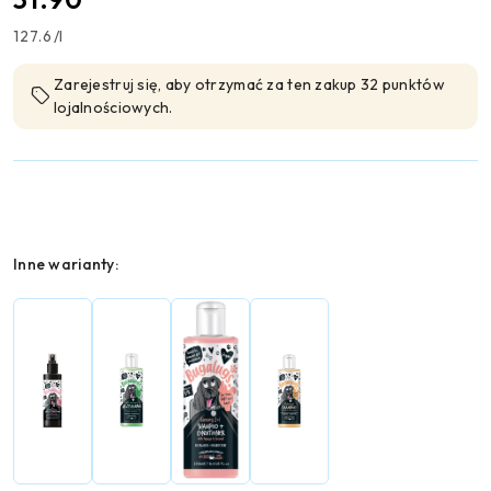
127.6
/
l
Zarejestruj się, aby otrzymać za ten zakup 32 punktów
lojalnościowych.
Wariant
Inne warianty: