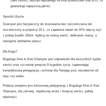
Lake District, obszaru wpisanego na listę dziedzictwa UNESCO, co
gwarantuje najwyższą jakość.
Sposób Użycia
Szampon jest bezpieczny do stosowania bez rozcieńczania lub
rozcieńczony w proporcji 10:1, co zapewnia nawet do 20% więcej myć
z jednej butelki 250ml. Aplikuj na mokrą sierść, delikatnie masuj, a
następnie dokładnie spłucz.
Dla Kogo?
Bugalugs Aloe & Kiwi Shampoo jest odpowiedni dla wszystkich typów
sierści oraz szczeniąt powyżej 8 tygodnia życia, zapewniając
kompleksową pielęgnację i ochronę dla Twojego psa, niezależnie od
rasy czy wieku.
Podaruj swojemu psu luksusową pielęgnację z Bugalugs Aloe & Kiwi
Shampoo, dla zdrowej, nawilżonej skóry i lśniącej sierści, pełnej
witalności.