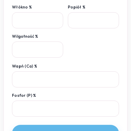
Włókno %
Popiół %
Wilgotność %
Wapń (Ca) %
Fosfor (P) %