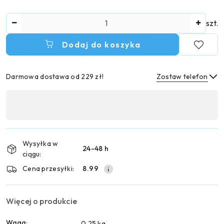
Ilość
szt.
Dodaj do koszyka
Darmowa dostawa od 229 zł!
Zostaw telefon
Dostępność
,
Wyślij
płatność
i
Wysyłka w
24-48 h
dostawa
ciągu:
Cena przesyłki:
8.99
Więcej o produkcie
Waga:
0.25 kg