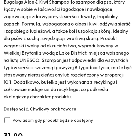
Bugalugs Aloe & Kiwi Shampoo to szampon dla psa, który
łączy w sobie właściwości łagodzące i nawilżające,
zapewniając zdrowy połysk sierści i trwały, tropikalny
zapach. Formuła, wzbogacona o aloes i kiwi, odżywia sierść
i zapobiega łupieżowi, a także koi i uspokaja skórę. Idealny
dla psów z suchą, swędzącą i wrażliwą skórą. Produkt
wegański i wolny od okrucieństwa, wyprodukowany w
Wielkiej Brytanii z wodą z Lake District, miejsca wpisanego
na listę UNESCO. Szampon jest odpowiedni dla wszystkich
typów sierści i szczeniąt powyżej 8 tygodnia życia, może być
stosowany nierozcieńczony lub rozcieńczony w proporcji
10:1. Dodatkowo, butelka jest wykonana z recyklingu i
całkowicie nadaje się do recyklingu, co podkreśla
ekologiczny charakter produktu.
Dostępność:
Chwilowy brak towaru
Powiadom gdy produkt będzie dostępny
cena:
31.90