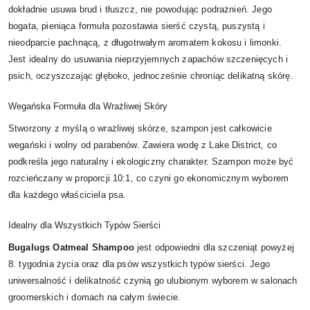
dokładnie usuwa brud i tłuszcz, nie powodując podrażnień. Jego
bogata, pieniąca formuła pozostawia sierść czystą, puszystą i
nieodparcie pachnącą, z długotrwałym aromatem kokosu i limonki.
Jest idealny do usuwania nieprzyjemnych zapachów szczenięcych i
psich, oczyszczając głęboko, jednocześnie chroniąc delikatną skórę.
Wegańska Formuła dla Wrażliwej Skóry
Stworzony z myślą o wrażliwej skórze, szampon jest całkowicie
wegański i wolny od parabenów. Zawiera wodę z Lake District, co
podkreśla jego naturalny i ekologiczny charakter. Szampon może być
rozcieńczany w proporcji 10:1, co czyni go ekonomicznym wyborem
dla każdego właściciela psa.
Idealny dla Wszystkich Typów Sierści
Bugalugs Oatmeal Shampoo
jest odpowiedni dla szczeniąt powyżej
8. tygodnia życia oraz dla psów wszystkich typów sierści. Jego
uniwersalność i delikatność czynią go ulubionym wyborem w salonach
groomerskich i domach na całym świecie.