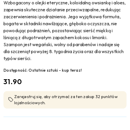
Wzbogacony o olejki eteryczne, koloidalną owsiankę i aloes,
zapewnia skuteczne działanie przeciwzapalne, redukując
zaczerwienienia i podrażnienia. Jego wyjątkowa formuła,
bogata w składniki nawilżające, głęboko oczyszcza, nie
powodując podrażnień, pozostawiając sierść miękką i
lśniącą z długotrwałym zapachem kokosu i limonki.
Szampon jest wegański, wolny od parabenów i nadaje się
dla szczeniąt powyżej 8. tygodnia życia oraz dla wszystkich
typów sierści.
Dostępność:
Ostatnie sztuki - kup teraz!
cena:
31.90
Zarejestruj się, aby otrzymać za ten zakup 32 punktów
lojalnościowych.