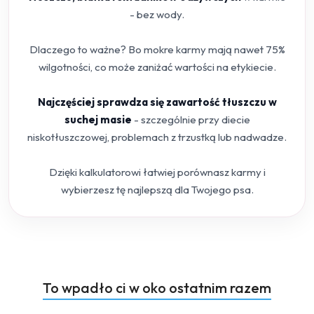
- bez wody.
Dlaczego to ważne? Bo mokre karmy mają nawet 75%
wilgotności, co może zaniżać wartości na etykiecie.
Najczęściej sprawdza się zawartość tłuszczu w
suchej masie
- szczególnie przy diecie
niskotłuszczowej, problemach z trzustką lub nadwadze.
Dzięki kalkulatorowi łatwiej porównasz karmy i
wybierzesz tę najlepszą dla Twojego psa.
Produkty
To wpadło ci w oko ostatnim razem
Pomiń karuzelę produktów
o