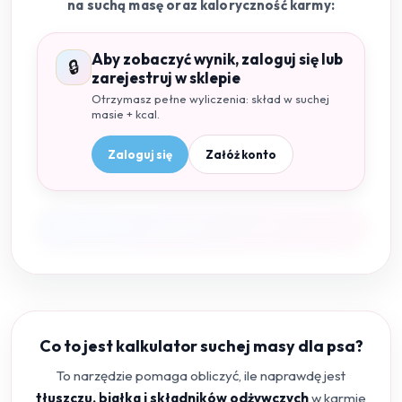
na suchą masę oraz kaloryczność karmy:
Aby zobaczyć wynik, zaloguj się lub
🔒
zarejestruj w sklepie
Otrzymasz pełne wyliczenia: skład w suchej
masie + kcal.
Zaloguj się
Załóż konto
Co to jest kalkulator suchej masy dla psa?
To narzędzie pomaga obliczyć, ile naprawdę jest
tłuszczu, białka i składników odżywczych
w karmie