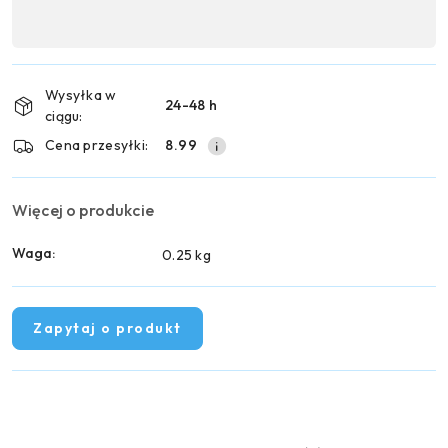
Dostępność
,
Wyślij
płatność
i
Wysyłka w
24-48 h
dostawa
ciągu:
Cena przesyłki:
8.99
Więcej o produkcie
Waga:
0.25 kg
Zapytaj o produkt