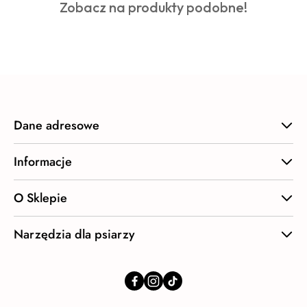
Produkty
Zobacz na produkty podobne!
statusie:
o
statusie:
Dane adresowe
Informacje
O Sklepie
Narzędzia dla psiarzy