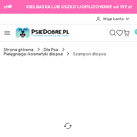
Przejdź do treści głównej
Przejdź do wyszukiwarki
Przejdź do moje konto
Przejdź do menu głównego
Przejdź do opisu produktu
Przejdź do stopki
ł
🚚
KIEŁBASKA LUB USZKO LIOFILIZOWANE od 159 zł GRA
Moje konto
Strona główna
Dla Psa
Pielęgnacja i kosmetyki dla psa
Szampon dla psa