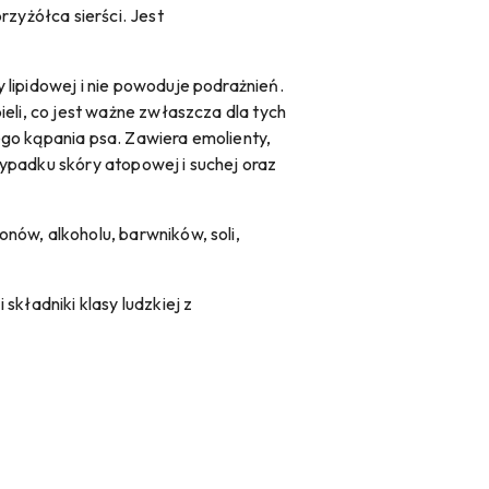
rzyżółca sierści. Jest
 lipidowej i nie powoduje podrażnień.
eli, co jest ważne zwłaszcza dla tych
tego kąpania psa. Zawiera emolienty,
zypadku skóry atopowej i suchej oraz
nów, alkoholu, barwników, soli,
składniki klasy ludzkiej z