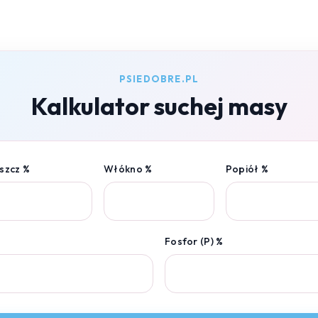
PSIEDOBRE.PL
Kalkulator suchej masy
szcz %
Włókno %
Popiół %
Fosfor (P) %