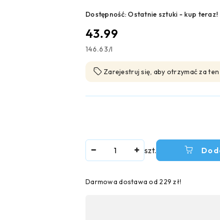
Dostępność:
Ostatnie sztuki - kup teraz!
cena:
43.99
146.63
/
l
Zarejestruj się, aby otrzymać za te
Ilość
szt.
Dod
Darmowa dostawa od 229 zł!
Dostępność
,