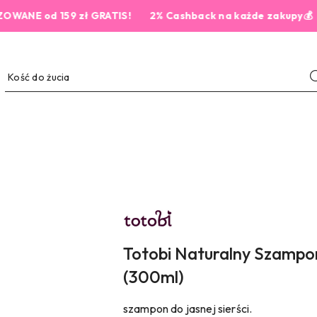
 od 159 zł GRATIS!
2% Cashback na każde zakupy💰
NAZWA
PRODUCENTA:
TOTOBI
Totobi Naturalny Szampon 
(300ml)
szampon do jasnej sierści.