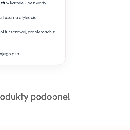
ych
w karmie - bez wody.
tości na etykiecie.
skotłuszczowej, problemach z
wojego psa.
rodukty podobne!