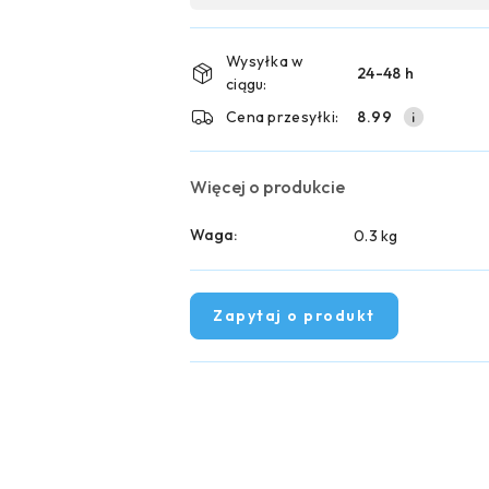
płatność
i
Wysyłka w
24-48 h
ciągu:
dostawa
Cena przesyłki:
8.99
Więcej o produkcie
Waga:
0.3 kg
Zapytaj o produkt