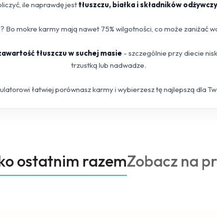
iczyć, ile naprawdę jest
tłuszczu, białka i składników odżywcz
 Bo mokre karmy mają nawet 75% wilgotności, co może zaniżać war
 zawartość tłuszczu w suchej masie
- szczególnie przy diecie ni
trzustką lub nadwadze.
kulatorowi łatwiej porównasz karmy i wybierzesz tę najlepszą dla T
Produkty
oko ostatnim razem
Zobacz na p
o
statusie: