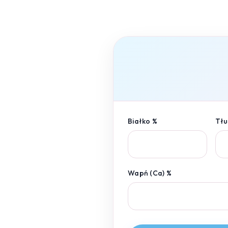
Białko %
Tłu
Wapń (Ca) %