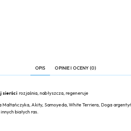
OPIS
OPINIE I OCENY (0)
 sierści
rozjaśnia, nabłyszcza, regeneruje
dla Maltańczyka, Akity, Samoyeda, White Terriera, Doga argent
 innych białych ras.