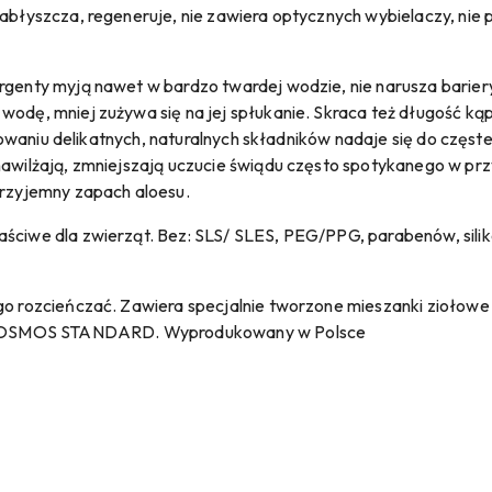
abłyszcza, regeneruje, nie zawiera optycznych wybielaczy, nie p
rgenty myją nawet w bardzo twardej wodzie, nie narusza bariery
wodę, mniej zużywa się na jej spłukanie. Skraca też długość kąpi
stosowaniu delikatnych, naturalnych składników nadaje się do częs
nawilżają, zmniejszają uczucie świądu często spotykanego w pr
przyjemny zapach aloesu.
ściwe dla zwierząt. Bez: SLS/ SLES, PEG/PPG, parabenów, siliko
o rozcieńczać. Zawiera specjalnie tworzone mieszanki ziołowe i 
COSMOS STANDARD. Wyprodukowany w Polsce