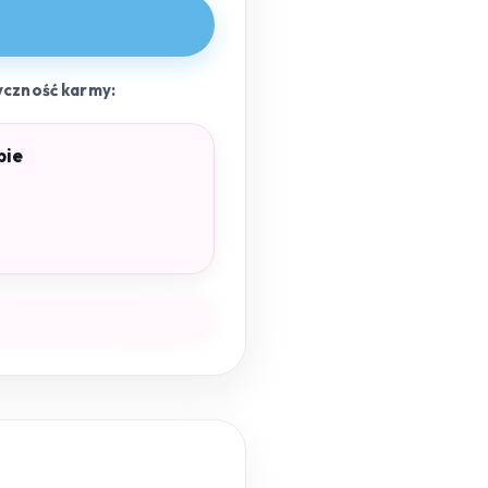
yczność karmy:
pie