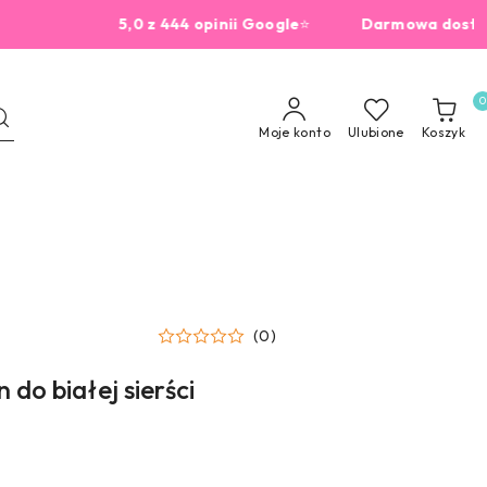
5,0 z 444 opinii Google
⭐
Darmowa dostawa od 
0
Moje konto
Ulubione
Koszyk
(0)
do białej sierści