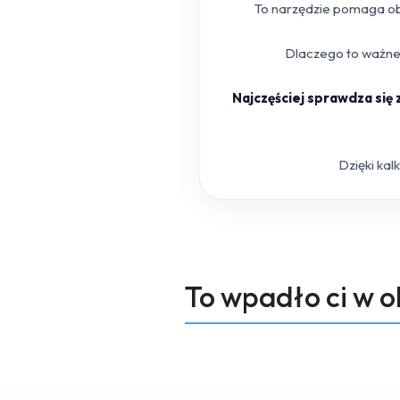
To narzędzie pomaga obl
Dlaczego to ważne?
Najczęściej sprawdza się
Dzięki kal
Produkty
To wpadło ci w 
Pomiń karuzelę produktów
o
statusie: