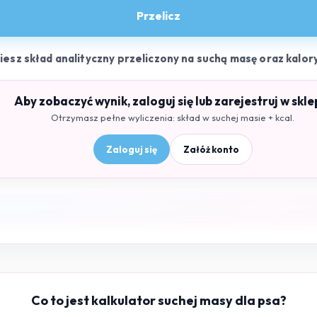
Przelicz
ziesz skład analityczny przeliczony na suchą masę oraz kalor
Aby zobaczyć wynik, zaloguj się lub zarejestruj w skle
Otrzymasz pełne wyliczenia: skład w suchej masie + kcal.
Zaloguj się
Załóż konto
Co to jest kalkulator suchej masy dla psa?