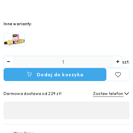
Wariant
Inne warianty:
Ilość
szt.
Dodaj do koszyka
Darmowa dostawa od 229 zł!
Zostaw telefon
Dostępność
,
Wyślij
płatność
i