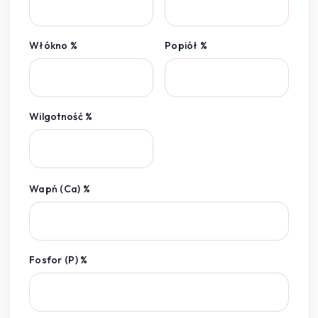
Włókno %
Popiół %
Wilgotność %
Wapń (Ca) %
Fosfor (P) %