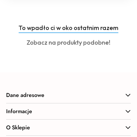
Produkty
To wpadło ci w oko ostatnim razem
Pomiń karuzelę produktów
o
Produkty
Zobacz na produkty podobne!
statusie:
o
statusie:
Dane adresowe
Informacje
O Sklepie