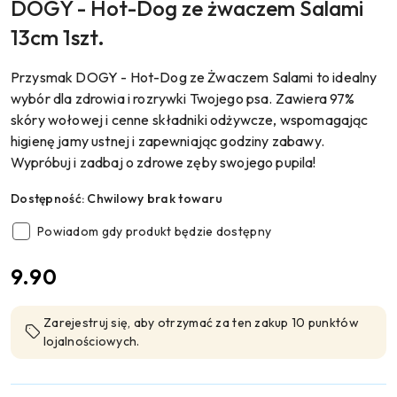
DOGY - Hot-Dog ze żwaczem Salami
13cm 1szt.
Przysmak DOGY - Hot-Dog ze Żwaczem Salami to idealny
wybór dla zdrowia i rozrywki Twojego psa. Zawiera 97%
skóry wołowej i cenne składniki odżywcze, wspomagając
higienę jamy ustnej i zapewniając godziny zabawy.
Wypróbuj i zadbaj o zdrowe zęby swojego pupila!
Dostępność:
Chwilowy brak towaru
Powiadom gdy produkt będzie dostępny
cena:
9.90
Zarejestruj się, aby otrzymać za ten zakup 10 punktów
lojalnościowych.