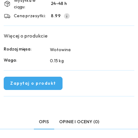
Wysyłka w
24-48 h
dostawa
ciągu:
Cena przesyłki:
8.99
Więcej o produkcie
Rodzaj mięsa:
Wołowina
Waga:
0.15 kg
Zapytaj o produkt
OPIS
OPINIE I OCENY (0)