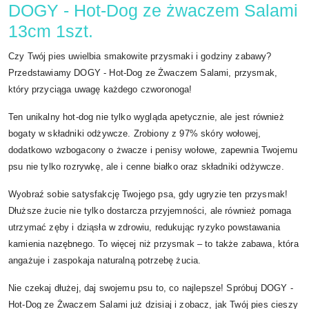
DOGY - Hot-Dog ze żwaczem Salami
13cm 1szt.
Czy Twój pies uwielbia smakowite przysmaki i godziny zabawy?
Przedstawiamy DOGY - Hot-Dog ze Żwaczem Salami, przysmak,
który przyciąga uwagę każdego czworonoga!
Ten unikalny hot-dog nie tylko wygląda apetycznie, ale jest również
bogaty w składniki odżywcze. Zrobiony z 97% skóry wołowej,
dodatkowo wzbogacony o żwacze i penisy wołowe, zapewnia Twojemu
psu nie tylko rozrywkę, ale i cenne białko oraz składniki odżywcze.
Wyobraź sobie satysfakcję Twojego psa, gdy ugryzie ten przysmak!
Dłuższe żucie nie tylko dostarcza przyjemności, ale również pomaga
utrzymać zęby i dziąsła w zdrowiu, redukując ryzyko powstawania
kamienia nazębnego. To więcej niż przysmak – to także zabawa, która
angażuje i zaspokaja naturalną potrzebę żucia.
Nie czekaj dłużej, daj swojemu psu to, co najlepsze! Spróbuj DOGY -
Hot-Dog ze Żwaczem Salami już dzisiaj i zobacz, jak Twój pies cieszy