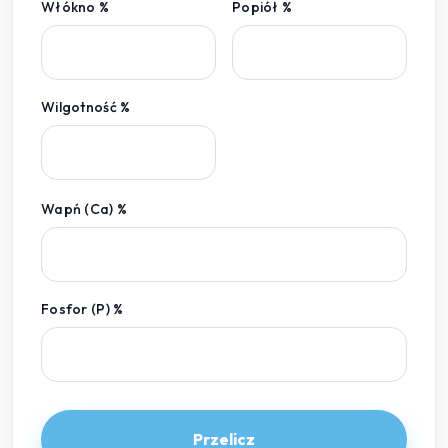
Włókno %
Popiół %
Wilgotność %
Wapń (Ca) %
Fosfor (P) %
Przelicz