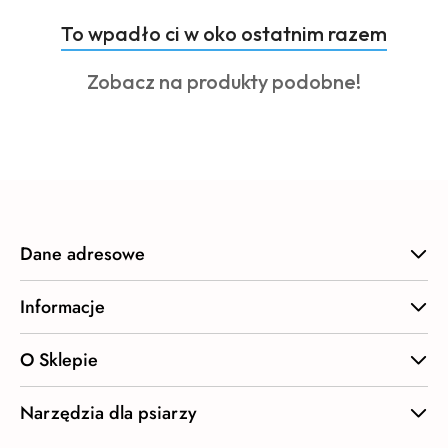
Produkty
To wpadło ci w oko ostatnim razem
Pomiń karuzelę produktów
o
Produkty
Zobacz na produkty podobne!
statusie:
o
statusie:
Dane adresowe
Informacje
O Sklepie
Narzędzia dla psiarzy