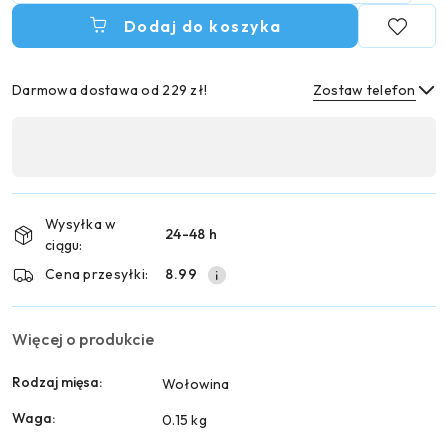
Dodaj do koszyka
Darmowa dostawa od 229 zł!
Zostaw telefon
Dostępność
,
Wyślij
płatność
i
Wysyłka w
24-48 h
dostawa
ciągu:
Cena przesyłki:
8.99
Więcej o produkcie
Rodzaj mięsa:
Wołowina
Waga:
0.15 kg