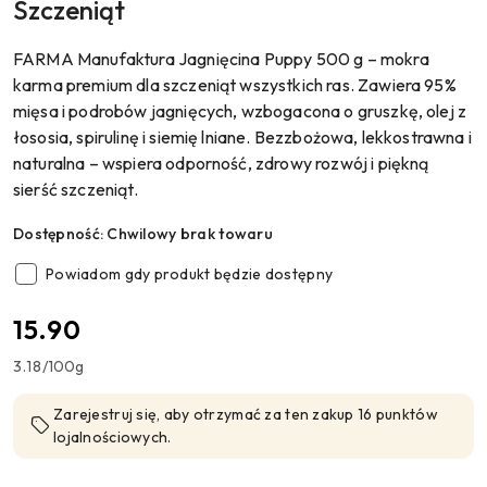
Szczeniąt
FARMA Manufaktura Jagnięcina Puppy 500 g – mokra
karma premium dla szczeniąt wszystkich ras. Zawiera 95%
mięsa i podrobów jagnięcych, wzbogacona o gruszkę, olej z
łososia, spirulinę i siemię lniane. Bezzbożowa, lekkostrawna i
naturalna – wspiera odporność, zdrowy rozwój i piękną
sierść szczeniąt.
Dostępność:
Chwilowy brak towaru
Powiadom gdy produkt będzie dostępny
cena:
15.90
3.18
/
100g
Zarejestruj się, aby otrzymać za ten zakup 16 punktów
lojalnościowych.