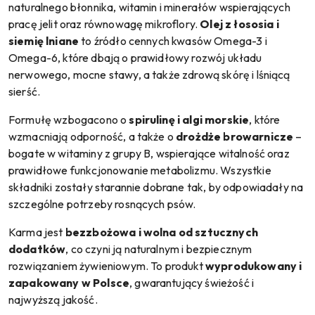
naturalnego błonnika, witamin i minerałów wspierających
pracę jelit oraz równowagę mikroflory.
Olej z łososia i
siemię lniane
to źródło cennych kwasów Omega-3 i
Omega-6, które dbają o prawidłowy rozwój układu
nerwowego, mocne stawy, a także zdrową skórę i lśniącą
sierść.
Formułę wzbogacono o
spirulinę i algi morskie
, które
wzmacniają odporność, a także o
drożdże browarnicze
–
bogate w witaminy z grupy B, wspierające witalność oraz
prawidłowe funkcjonowanie metabolizmu. Wszystkie
składniki zostały starannie dobrane tak, by odpowiadały na
szczególne potrzeby rosnących psów.
Karma jest
bezzbożowa i wolna od sztucznych
dodatków
, co czyni ją naturalnym i bezpiecznym
rozwiązaniem żywieniowym. To produkt
wyprodukowany i
zapakowany w Polsce
, gwarantujący świeżość i
najwyższą jakość.