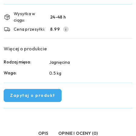
Wyślij
płatność
i
Wysyłka w
24-48 h
dostawa
ciągu:
Cena przesyłki:
8.99
Więcej o produkcie
Rodzaj mięsa:
Jagnięcina
Waga:
0.5 kg
Zapytaj o produkt
OPIS
OPINIE I OCENY (0)