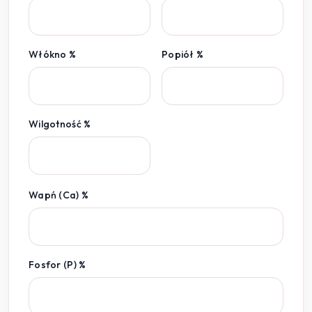
Włókno %
Popiół %
Wilgotność %
Wapń (Ca) %
Fosfor (P) %