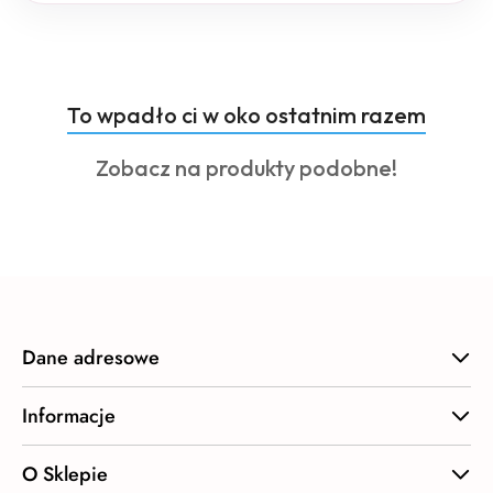
Produkty
To wpadło ci w oko ostatnim razem
Pomiń karuzelę produktów
o
Produkty
Zobacz na produkty podobne!
statusie:
o
statusie:
Dane adresowe
Informacje
O Sklepie