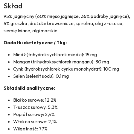
Skład
95% jagnięciny (60% mięso jagnięce, 35% podroby jagnięce),
5% gruszka, drożdże browarnicze, spirulina, olej z łososia,
siemię lniane, algi morskie.
Dodatki dietetyczne / 1 kg:
Miedź (trihydroksychlorek miedzi): 15 mg
Mangan (trihydroksychlorek manganu): 30 mg
Cynk (hydroksychlorek cynku monohydrat): 100 mg
Selen (selenit sodu): 0,1 mg
Składniki analityczne:
Białko surowe: 12,2%
Tłuszcz surowy: 5,3%
Popiół surowy: 2,4%
Włókno surowe: 2,1%
Wilgotność: 77%