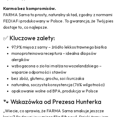
Karma bez kompromisów.
FARMA Sarna to prosty, naturalny skład, zgodny z normami
FEDIAF i produkowany w Polsce. To gwarancja, że Twój pies
dostaje to, co najlepsze.
✅ Kluczowe zalety:
97,9% mięsa z sarny – źródło lekkostrawnego białka
monoproteinowa receptura – idealna dla psów
alergików
wzbogacona o zioła i małża nowozelandzkiego –
wsparcie odporności i stawów
bez zbóż, glutenu, grochu, soi i kurczaka
naturalna, soczysta konsystencja (76% wilgotności)
opakowanie wolne od BPA, produkcja w Polsce
🐾 Wskazówka od Prezesa Hunterka
„Wiecie, co sprawia, że FARMA Sarna smakuje jeszcze