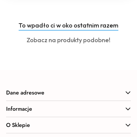
Produkty
To wpadło ci w oko ostatnim razem
Pomiń karuzelę produktów
o
Produkty
Zobacz na produkty podobne!
statusie:
o
statusie:
Dane adresowe
Informacje
O Sklepie