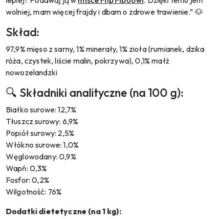
lepiej? Podawaj ją w
misce Flip Fiboowl
. Dzięki temu jem
wolniej, mam więcej frajdy i dbam o zdrowe trawienie.” 🐶
Skład:
97,9% mięso z sarny, 1% minerały, 1% zioła (rumianek, dzika
róża, czystek, liście malin, pokrzywa), 0,1% małż
nowozelandzki
🔍 Składniki analityczne (na 100 g):
Białko surowe: 12,7%
Tłuszcz surowy: 6,9%
Popiół surowy: 2,5%
Włókno surowe: 1,0%
Węglowodany: 0,9%
Wapń: 0,3%
Fosfor: 0,2%
Wilgotność: 76%
Dodatki dietetyczne (na 1 kg):