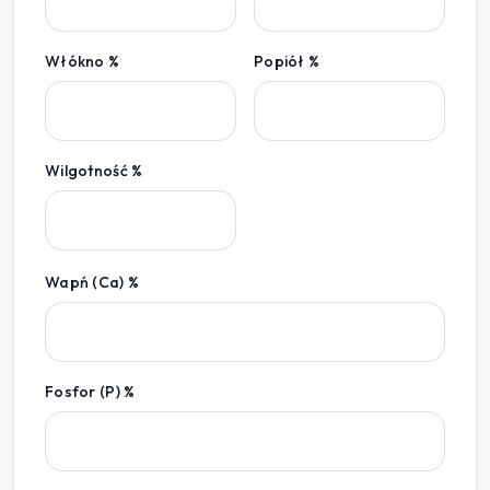
Włókno %
Popiół %
Wilgotność %
Wapń (Ca) %
Fosfor (P) %