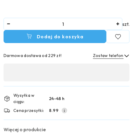
Ilość
szt.
Dodaj do koszyka
Darmowa dostawa od 229 zł!
Zostaw telefon
Dostępność
,
Wyślij
płatność
i
Wysyłka w
24-48 h
dostawa
ciągu:
Cena przesyłki:
8.99
Więcej o produkcie