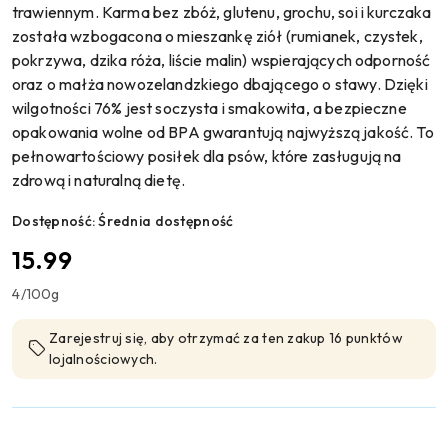
trawiennym. Karma bez zbóż, glutenu, grochu, soi i kurczaka
została wzbogacona o mieszankę ziół (rumianek, czystek,
pokrzywa, dzika róża, liście malin) wspierających odporność
oraz o małża nowozelandzkiego dbającego o stawy. Dzięki
wilgotności 76% jest soczysta i smakowita, a bezpieczne
opakowania wolne od BPA gwarantują najwyższą jakość. To
pełnowartościowy posiłek dla psów, które zasługują na
zdrową i naturalną dietę.
Dostępność:
Średnia dostępność
cena:
15.99
4
/
100g
Zarejestruj się, aby otrzymać za ten zakup 16 punktów
lojalnościowych.