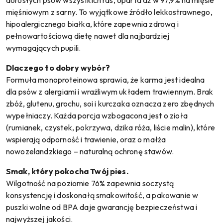
dorosłych psów wszystkich ras, oparta aż w 97,9% na mięsie
mięśniowym z sarny. To wyjątkowe źródło lekkostrawnego,
hipoalergicznego białka, które zapewnia zdrową i
pełnowartościową dietę nawet dla najbardziej
wymagających pupili.
Dlaczego to dobry wybór?
Formuła monoproteinowa sprawia, że karma jest idealna
dla psów z alergiami i wrażliwym układem trawiennym. Brak
zbóż, glutenu, grochu, soi i kurczaka oznacza zero zbędnych
wypełniaczy. Każda porcja wzbogacona jest o zioła
(rumianek, czystek, pokrzywa, dzika róża, liście malin), które
wspierają odporność i trawienie, oraz o małża
nowozelandzkiego – naturalną ochronę stawów.
Smak, który pokocha Twój pies.
Wilgotność na poziomie 76% zapewnia soczystą
konsystencję i doskonałą smakowitość, a pakowanie w
puszki wolne od BPA daje gwarancję bezpieczeństwa i
najwyższej jakości.